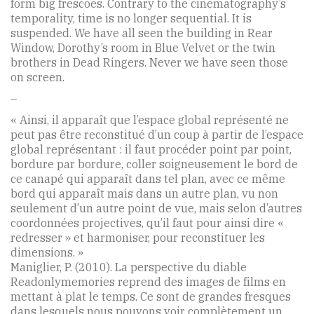
form big frescoes. Contrary to the cinematography’s
temporality, time is no longer sequential. It is
suspended. We have all seen the building in Rear
Window, Dorothy’s room in Blue Velvet or the twin
brothers in Dead Ringers. Never we have seen those
on screen.
–
« Ainsi, il apparaît que l’espace global représenté ne
peut pas être reconstitué d’un coup à partir de l’espace
global représentant : il faut procéder point par point,
bordure par bordure, coller soigneusement le bord de
ce canapé qui apparaît dans tel plan, avec ce même
bord qui apparaît mais dans un autre plan, vu non
seulement d’un autre point de vue, mais selon d’autres
coordonnées projectives, qu’il faut pour ainsi dire «
redresser » et harmoniser, pour reconstituer les
dimensions. »
Maniglier, P. (2010). La perspective du diable
Readonlymemories reprend des images de films en
mettant à plat le temps. Ce sont de grandes fresques
dans lesquels nous pouvons voir complètement un