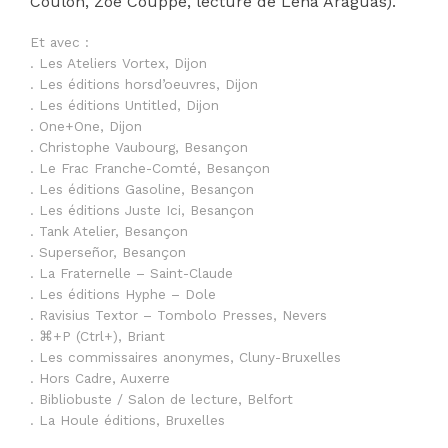
Coulon, Zoé Couppé, lecture de Léna Araguas).
Et avec :
. Les Ateliers Vortex, Dijon
. Les éditions horsd’oeuvres, Dijon
. Les éditions Untitled, Dijon
. One+One, Dijon
. Christophe Vaubourg, Besançon
. Le Frac Franche-Comté, Besançon
. Les éditions Gasoline, Besançon
. Les éditions Juste Ici, Besançon
. Tank Atelier, Besançon
. Superseñor, Besançon
. La Fraternelle – Saint-Claude
. Les éditions Hyphe – Dole
. Ravisius Textor – Tombolo Presses, Nevers
. ⌘+P (Ctrl+), Briant
. Les commissaires anonymes, Cluny-Bruxelles
. Hors Cadre, Auxerre
. Bibliobuste / Salon de lecture, Belfort
. La Houle éditions, Bruxelles