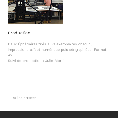
Production
Deux Éphéméras tirés à 50 exemplaires chacun,
impressions offset numérique puis sérigraphiées. Format
A2.
Suivi de production : Julie Morel.
© les artistes