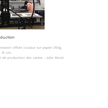
oduction
ression offset couleur sur papier 350g.
x 15 cm.
vi de production des cartes : Julie Morel.