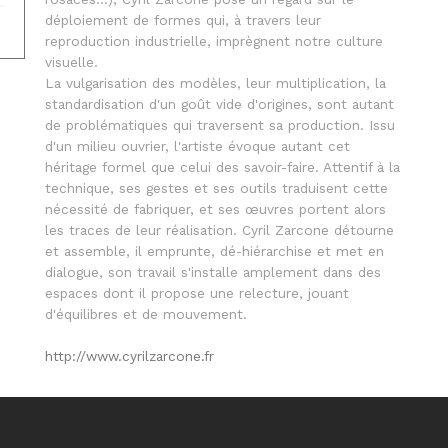
déploiement de formes qui, à travers leur
reproduction industrielle, imprègnent notre culture
visuelle.
La vulgarisation des modèles, leur multiplication, la
standardisation d'un goût vide d'origines, sont autant
de problématiques qui traversent sa production. Issu
d'un milieu ouvrier, l'artiste évoque autant cet
héritage formel que celui des savoir-faire. Attentif à la
technique, ses gestes et ses outils traduisent cette
nécessité de fabriquer, et ses œuvres portent alors
les traces de leur réalisation. Cyril Zarcone détourne
et assemble, il emprunte, dé-hiérarchise et met en
dialogue, son travail s'installe amplement dans des
espaces dont il propose une relecture, jouant
d'équilibres et de mouvement.
http://www.cyrilzarcone.fr