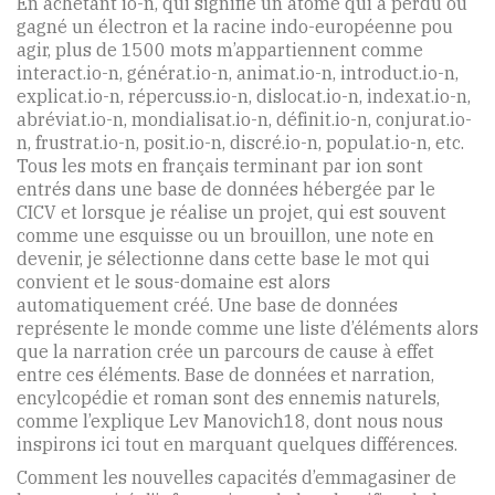
En achetant io-n, qui signifie un atome qui a perdu ou
gagné un électron et la racine indo-européenne pou
agir, plus de 1500 mots m’appartiennent comme
interact.io-n, générat.io-n, animat.io-n, introduct.io-n,
explicat.io-n, répercuss.io-n, dislocat.io-n, indexat.io-n,
abréviat.io-n, mondialisat.io-n, définit.io-n, conjurat.io-
n, frustrat.io-n, posit.io-n, discré.io-n, populat.io-n, etc.
Tous les mots en français terminant par ion sont
entrés dans une base de données hébergée par le
CICV et lorsque je réalise un projet, qui est souvent
comme une esquisse ou un brouillon, une note en
devenir, je sélectionne dans cette base le mot qui
convient et le sous-domaine est alors
automatiquement créé. Une base de données
représente le monde comme une liste d’éléments alors
que la narration crée un parcours de cause à effet
entre ces éléments. Base de données et narration,
encylcopédie et roman sont des ennemis naturels,
comme l’explique Lev Manovich18, dont nous nous
inspirons ici tout en marquant quelques différences.
Comment les nouvelles capacités d’emmagasiner de