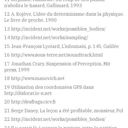
n’abolira le hasard, Gallimard, 1993
12 A. Kojève, L’idee du determinisme dans la physique,
Le livre de proche, 1990
13 http://incident.net/works/possibles_bodies/
14 http://incident.net/works/sampling/
15 Jean-François Lyotard, L’inhumain, p. 145, Galilée
16 http;//www.sous-terre.net/soundtrack.html
17 Jonathan Crary, Suspension of Perception, Mit
press, 1999
18 http;//www.manovich.net
19 Utilisation des coordonnées GPS dans
http://dislocat.io-n.net
20 http://desfrags.cicv.fr
21 Serge Daney, La leçon a été profitable, monsieur, Pol
22 http://incident.net/works/possibles_bodies/
23 Il y aurait là à penser la rupture entre la position