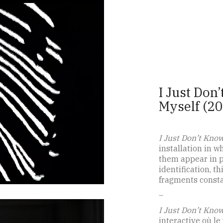
I Just Don
Myself (2
I Just Don’t Kno
installation in w
them appear in p
identification, t
fragments constan
–
I Just Don’t Kno
interactive où le