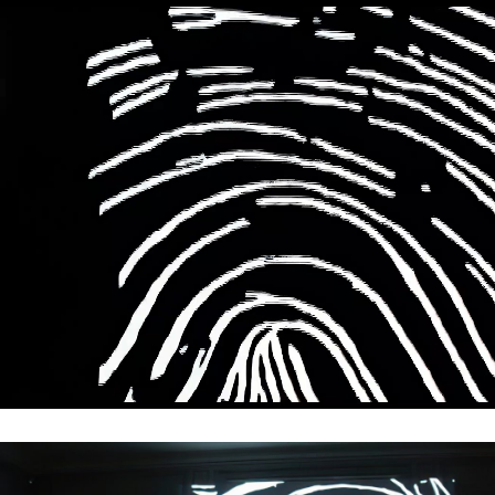
Loaded
:
Unmute
20.64%