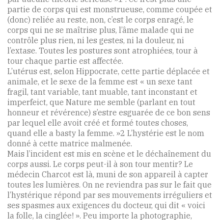
partie de corps qui est monstrueuse, comme coupée et
(donc) reliée au reste, non, c’est le corps enragé, le
corps qui ne se maîtrise plus, l’âme malade qui ne
contrôle plus rien, ni les gestes, ni la douleur, ni
l’extase. Toutes les postures sont atrophiées, tour à
tour chaque partie est affectée.
L’utérus est, selon Hippocrate, cette partie déplacée et
animale, et le sexe de la femme est « un sexe tant
fragil, tant variable, tant muable, tant inconstant et
imperfeict, que Nature me semble (parlant en tout
honneur et révérence) s’estre esguarée de ce bon sens
par lequel elle avoit créé et formé toutes choses,
quand elle a basty la femme. »2 L’hystérie est le nom
donné à cette matrice malmenée.
Mais l’incident est mis en scène et le déchaînement du
corps aussi. Le corps peut-il à son tour mentir? Le
médecin Charcot est là, muni de son appareil à capter
toutes les lumières. On ne reviendra pas sur le fait que
l’hystérique répond par ses mouvements irréguliers et
ses spasmes aux exigences du docteur, qui dit « voici
la folle, la cinglée! ». Peu importe la photographie,