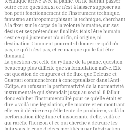
technique arrive avec la panne. On ne saurait passer
outre cette question, si ce n’est à laisser supposer au
bon petit fonctionnement de l’instrument technique,
fantasme anthropomorphisant la technique, cherchant
à la fixer sur le corps de la volonté humaine, sur ses
désirs et ses prétendues finalités. Mais l’être humain
c’est ce qui justement n’a ni fin, ni origine, ni
destination. Comment pourrait-il donner ce qu’il n’a
pas, ce qu’il n’est pas, et ce manque qui le fait être
(humain).
La question est celle du rythme de la panne, question
beaucoup plus difficile que sa formulation naïve. Elle
est question de coupures et de flux, que Deleuze et
Guattari commencèrent à conceptualiser dans l’Anti-
Œdipe, en refusant la performativité de la normativité
instrumentale qui s’étendait jusqu’au social. Il fallait
donc exhiber l’instrumentalité pour ce qu’elle était et
dire « voilà une législation, elle montre et en montrant,
elle croit décrire ce qu’elle tente de produire », voilà la
performation illégitime et insouciante d’elle, voilà ce
qui raréfie l’horizon et ce qui cherche à détruire les
faits sous le coup d’idées mortifiées par l’abstraction.