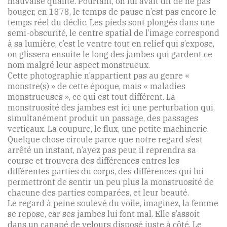
mauvaise qualité. Pourtant, on lui avait dit de ne pas
bouger, en 1878, le temps de pause n’est pas encore le
temps réel du déclic. Les pieds sont plongés dans une
semi-obscurité, le centre spatial de l’image correspond
à sa lumière, c’est le ventre tout en relief qui s’expose,
on glissera ensuite le long des jambes qui gardent ce
nom malgré leur aspect monstrueux.
Cette photographie n’appartient pas au genre «
monstre(s) » de cette époque, mais « maladies
monstrueuses », ce qui est tout différent. La
monstruosité des jambes est ici une perturbation qui,
simultanément produit un passage, des passages
verticaux. La coupure, le flux, une petite machinerie.
Quelque chose circule parce que notre regard s’est
arrêté un instant, n’ayez pas peur, il reprendra sa
course et trouvera des différences entres les
différentes parties du corps, des différences qui lui
permettront de sentir un peu plus la monstruosité de
chacune des parties comparées, et leur beauté.
Le regard à peine soulevé du voile, imaginez, la femme
se repose, car ses jambes lui font mal. Elle s’assoit
dans un canapé de velours disposé juste à côté. Le