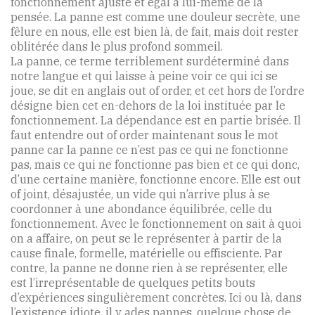
fonctionnement ajusté et égal à lui-même de la
pensée. La panne est comme une douleur secrète, une
fêlure en nous, elle est bien là, de fait, mais doit rester
oblitérée dans le plus profond sommeil.
La panne, ce terme terriblement surdéterminé dans
notre langue et qui laisse à peine voir ce qui ici se
joue, se dit en anglais out of order, et cet hors de l’ordre
désigne bien cet en-dehors de la loi instituée par le
fonctionnement. La dépendance est en partie brisée. Il
faut entendre out of order maintenant sous le mot
panne car la panne ce n’est pas ce qui ne fonctionne
pas, mais ce qui ne fonctionne pas bien et ce qui donc,
d’une certaine manière, fonctionne encore. Elle est out
of joint, désajustée, un vide qui n’arrive plus à se
coordonner à une abondance équilibrée, celle du
fonctionnement. Avec le fonctionnement on sait à quoi
on a affaire, on peut se le représenter à partir de la
cause finale, formelle, matérielle ou effisciente. Par
contre, la panne ne donne rien à se représenter, elle
est l’irreprésentable de quelques petits bouts
d’expériences singulièrement concrètes. Ici ou là, dans
l’existence idiote, il y ades pannes, quelque chose de