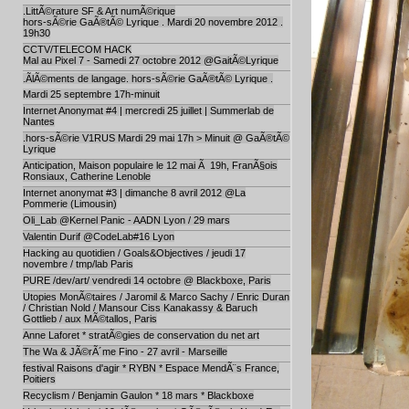
.LittÃ©rature SF & Art numÃ©rique
hors-sÃ©rie GaÃ®tÃ© Lyrique . Mardi 20 novembre 2012 .
19h30
CCTV/TELECOM HACK
Mal au Pixel 7 - Samedi 27 octobre 2012 @GaitÃ©Lyrique
.ÃlÃ©ments de langage. hors-sÃ©rie GaÃ®tÃ© Lyrique .
Mardi 25 septembre 17h-minuit
Internet Anonymat #4 | mercredi 25 juillet | Summerlab de
Nantes
.hors-sÃ©rie V1RUS Mardi 29 mai 17h > Minuit @ GaÃ®tÃ©
Lyrique
Anticipation, Maison populaire le 12 mai Ã 19h, FranÃ§ois
Ronsiaux, Catherine Lenoble
Internet anonymat #3 | dimanche 8 avril 2012 @La
Pommerie (Limousin)
Oli_Lab @Kernel Panic - AADN Lyon / 29 mars
Valentin Durif @CodeLab#16 Lyon
Hacking au quotidien / Goals&Objectives / jeudi 17
novembre / tmp/lab Paris
PURE /dev/art/ vendredi 14 octobre @ Blackboxe, Paris
Utopies MonÃ©taires / Jaromil & Marco Sachy / Enric Duran
/ Christian Nold / Mansour Ciss Kanakassy & Baruch
Gottlieb / aux MÃ©tallos, Paris
Anne Laforet * stratÃ©gies de conservation du net art
The Wa & JÃ©rÃ´me Fino - 27 avril - Marseille
festival Raisons d'agir * RYBN * Espace MendÃ¨s France,
Poitiers
Recyclism / Benjamin Gaulon * 18 mars * Blackboxe