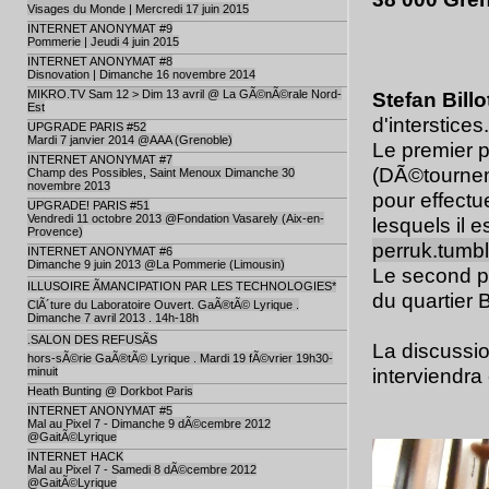
Visages du Monde | Mercredi 17 juin 2015
INTERNET ANONYMAT #9
Pommerie | Jeudi 4 juin 2015
INTERNET ANONYMAT #8
Disnovation | Dimanche 16 novembre 2014
MIKRO.TV Sam 12 > Dim 13 avril @ La GÃ©nÃ©rale Nord-
Stefan Billo
Est
d'interstices.
UPGRADE PARIS #52
Mardi 7 janvier 2014 @AAA (Grenoble)
Le premier p
INTERNET ANONYMAT #7
(DÃ©tournem
Champ des Possibles, Saint Menoux Dimanche 30
novembre 2013
pour effect
UPGRADE! PARIS #51
Vendredi 11 octobre 2013 @Fondation Vasarely (Aix-en-
lesquels il 
Provence)
perruk.tumb
INTERNET ANONYMAT #6
Dimanche 9 juin 2013 @La Pommerie (Limousin)
Le second pi
ILLUSOIRE ÃMANCIPATION PAR LES TECHNOLOGIES*
du quartier 
ClÃ´ture du Laboratoire Ouvert. GaÃ®tÃ© Lyrique .
Dimanche 7 avril 2013 . 14h-18h
.SALON DES REFUSÃS
La discussi
hors-sÃ©rie GaÃ®tÃ© Lyrique . Mardi 19 fÃ©vrier 19h30-
interviendra
minuit
Heath Bunting @ Dorkbot Paris
INTERNET ANONYMAT #5
Mal au Pixel 7 - Dimanche 9 dÃ©cembre 2012
@GaitÃ©Lyrique
INTERNET HACK
Mal au Pixel 7 - Samedi 8 dÃ©cembre 2012
@GaitÃ©Lyrique