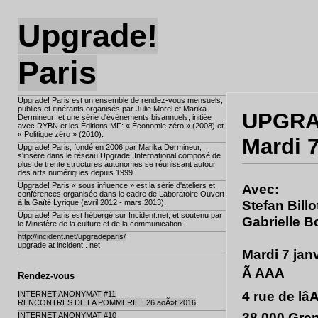
Upgrade!
Paris
Upgrade! Paris est un ensemble de rendez-vous mensuels,
publics et itinérants organisés par Julie Morel et Marika
UPGRA
Dermineur; et une série d'événements bisannuels, initiée
avec RYBN et les Éditions MF: « Économie zéro » (2008) et
« Politique zéro » (2010).
Mardi 
Upgrade! Paris, fondé en 2006 par Marika Dermineur,
s'insère dans le réseau Upgrade! International composé de
plus de trente structures autonomes se réunissant autour
des arts numériques depuis 1999.
Upgrade! Paris « sous influence » est la série d'ateliers et
Avec:
conférences organisée dans le cadre de Laboratoire Ouvert
Stefan Billot
à la Gaîté Lyrique (avril 2012 - mars 2013).
Upgrade! Paris est hébergé sur Incident.net, et soutenu par
Gabrielle B
le Ministère de la culture et de la communication.
http://incident.net/upgradeparis/
upgrade at incident . net
Mardi 7 jan
Ã AAA
Rendez-vous
4 rue de lâ
INTERNET ANONYMAT #11
RENCONTRES DE LA POMMERIE | 26 aoÃ»t 2016
38 000 Gre
INTERNET ANONYMAT #10