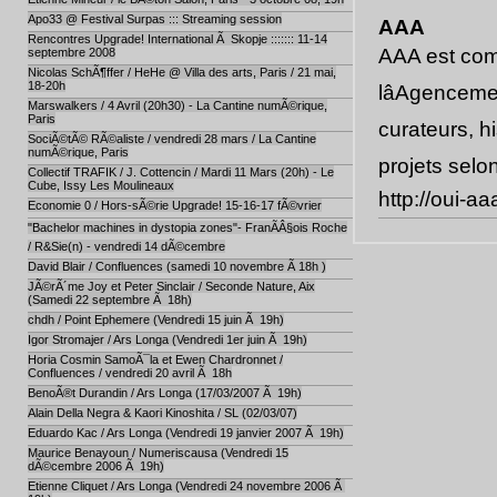
Apo33 @ Festival Surpas ::: Streaming session
AAA
Rencontres Upgrade! International Ã Skopje ::::::: 11-14
AAA est com
septembre 2008
Nicolas SchÃ¶ffer / HeHe @ Villa des arts, Paris / 21 mai,
18-20h
lâAgenceme
Marswalkers / 4 Avril (20h30) - La Cantine numÃ©rique,
Paris
curateurs, hi
SociÃ©tÃ© RÃ©aliste / vendredi 28 mars / La Cantine
numÃ©rique, Paris
projets selo
Collectif TRAFIK / J. Cottencin / Mardi 11 Mars (20h) - Le
Cube, Issy Les Moulineaux
http://oui-a
Economie 0 / Hors-sÃ©rie Upgrade! 15-16-17 fÃ©vrier
"Bachelor machines in dystopia zones"- FranÃÂ§ois Roche
/ R&Sie(n) - vendredi 14 dÃ©cembre
David Blair / Confluences (samedi 10 novembre Ã 18h )
JÃ©rÃ´me Joy et Peter Sinclair / Seconde Nature, Aix
(Samedi 22 septembre Ã 18h)
chdh / Point Ephemere (Vendredi 15 juin Ã 19h)
Igor Stromajer / Ars Longa (Vendredi 1er juin Ã 19h)
Horia Cosmin SamoÃ¯la et Ewen Chardronnet /
Confluences / vendredi 20 avril Ã 18h
BenoÃ®t Durandin / Ars Longa (17/03/2007 Ã 19h)
Alain Della Negra & Kaori Kinoshita / SL (02/03/07)
Eduardo Kac / Ars Longa (Vendredi 19 janvier 2007 Ã 19h)
Maurice Benayoun / Numeriscausa (Vendredi 15
dÃ©cembre 2006 Ã 19h)
Etienne Cliquet / Ars Longa (Vendredi 24 novembre 2006 Ã