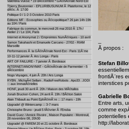
Valentina Vuksic * 19 dÃ©cembre * GÃ©nÃ©rale Nord-Est
Thierry Boutonnier - EPLURIBUSUNUM Ã Plateforme, le 12
dÃ©c. Ã 17:00
Politique 0 / 1-2-3 Octobre 2010 Paris
Editions MF - Ecosophies ou Ã©copolitique? 26 juin 14h-19h
au 104 / Paris
Fabrique du commun, le mercredi 26 mai 2010 Ã 17h /
Atelier 2 / Le 104, Paris
Internet et Anonymat 2 / Empreintes NumÃ©riques - 10 avril
_
Samon Takahashi et Emanuele Carcano - 27/02 - RIAM
Marseille
Ã propos :
Performances Ã la GÃ©nÃ©rale Nord-Est - Paris 11Ã¨me
10-11-12 janvier Ã Ars Longa - Paris
ART OF FAILURE - 7 janvier Ã Bordeaux
Stefan Billo
INTERNET/ANONYMAT - GÃ©nÃ©rale de Parmentier - 5
essentiellem
dÃ©cembre
frontiÃ¨res e
Nogo Voyages, 4 juin Ã 20h / Ars Longa
RYBN . MichaÃ«l Sellam . RadioFreeRobots . Apo33 . JODI
interstices 
::: aux ImmatÃ©rielles
HONF, jeudi 30 avril Ã 20h / Maison des MÃ©tallos
Jonah Brucker-Cohen, 24 avril Ã 19h / BÃ©ton Salon
Gabrielle B
Alain Thibault au Point EphÃ©mÃ¨re ::: 17 mars - 19h
Entre arts, 
Upgrade! @ Wintercamp ::: 3-7 mars
comme expÃ©r
Christophe Bruno - jeudi 5 fÃ©vrier Ã l'Ensba
potentielles 
David Guez / Annick Rivoire , Maison Populaire - Montreuil,
28 novembre 08, 20h30
http://labora
Upgrade! @ FAREM 20 et 21 octobre Ã Bordeaux
Etienne Mineur / le BÃ©ton Salon, Paris - 3 octobre 08, 19h