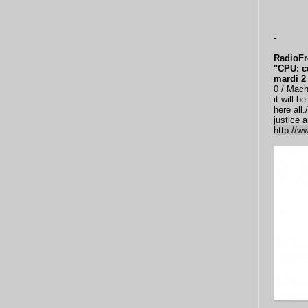
-
RadioFr
"CPU: ce
mardi 2 
0 / Mach
it will 
here all
justice 
http://w