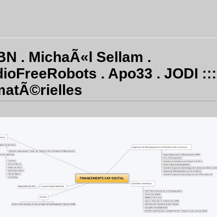
N . MichaÃ«l Sellam .
ioFreeRobots . Apo33 . JODI ::
atÃ©rielles