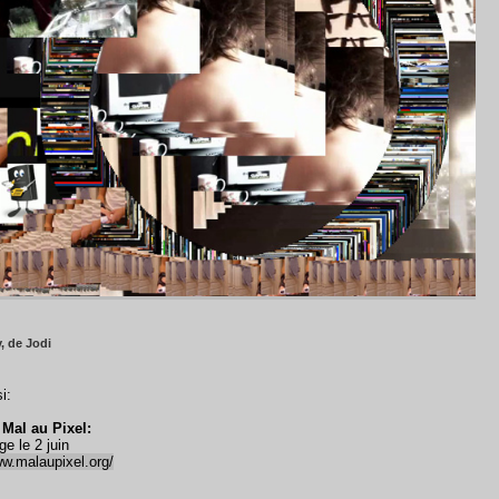
, de Jodi
i:
 Mal au Pixel:
ge le 2 juin
ww.malaupixel.org/