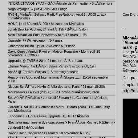
INTERNET/ANONYMAT - GÃ©nÃ©rale de Parmentier - 5 dÃ©cembre
Nogo Voyages, 4 juin Ã 20h / Ars Longa
RYBN . MichaÃ«l Sellam . RadioFreeRobots . Apo33 . JODI ::: aux
Cap Digit
ImmatÃ©rielles
HONF, jeudi 30 avril Ã 20h / Maison des MÃ©tallos
-
Jonah Brucker-Cohen, 24 avril Ã 19h / BÃ©ton Salon
Alain Thibault au Point EphÃ©mÃ¨re ::: 17 mars - 19h
MichaÃ«
Upgrade! @ Wintercamp ::: 3-7 mars
"Aberra
Christophe Bruno - jeudi 5 fÃ©vrier Ã l'Ensba
mardi 2 
David Guez / Annick Rivoire , Maison Populaire - Montreuil, 28
Une prÃ©
novembre 08, 20h30
Ã©lÃ©men
Upgrade! @ FAREM 20 et 21 octobre Ã Bordeaux
personne
Ã©lÃ©men
Etienne Mineur / le BÃ©ton Salon, Paris - 3 octobre 08, 19h
Ã©trange
Apo33 @ Festival Surpas ::: Streaming session
Rencontres Upgrade! International Ã Skopje ::::::: 11-14 septembre
Des prot
2008
simple, 
Nicolas SchÃ¶ffer / HeHe @ Villa des arts, Paris / 21 mai, 18-20h
http://m
Marswalkers / 4 Avril (20h30) - La Cantine numÃ©rique, Paris
SociÃ©tÃ© RÃ©aliste / vendredi 28 mars / La Cantine numÃ©rique,
Paris
Collectif TRAFIK / J. Cottencin / Mardi 11 Mars (20h) - Le Cube, Issy
Les Moulineaux
Economie 0 / Hors-sÃ©rie Upgrade! 15-16-17 fÃ©vrier
"Bachelor machines in dystopia zones"- FranÃÂ§ois Roche / R&Sie(n) -
vendredi 14 dÃ©cembre
David Blair / Confluences (samedi 10 novembre Ã 18h )