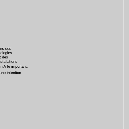
ers des
hologies
t des
tallations
 rÃ´le important.
une intention