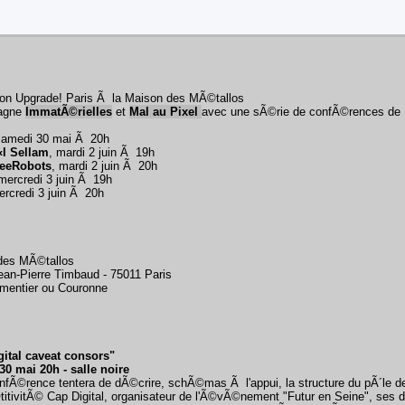
ion Upgrade! Paris Ã la Maison des MÃ©tallos
agne
ImmatÃ©rielles
et
Mal au Pixel
avec une sÃ©rie de confÃ©rences de
samedi 30 mai Ã 20h
l Sellam
, mardi 2 juin Ã 19h
eeRobots
, mardi 2 juin Ã 20h
 mercredi 3 juin Ã 19h
ercredi 3 juin Ã 20h
des MÃ©tallos
ean-Pierre Timbaud - 75011 Paris
mentier ou Couronne
gital caveat consors"
0 mai 20h - salle noire
nfÃ©rence tentera de dÃ©crire, schÃ©mas Ã l'appui, la structure du pÃ´le d
tivitÃ© Cap Digital, organisateur de l'Ã©vÃ©nement "Futur en Seine", ses di