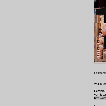
Folksomy
voir auss
Festival
vernissa
http://w
-