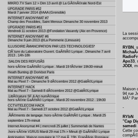
MIKRO.TV Sam 12 > Dim 13 avril @ La GÃ©nÃ©rale Nord-Est
UPGRADE PARIS #52
Mardi 7 janvier 2014 @AAA (Grenoble)
INTERNET ANONYMAT #7
Champ des Possibles, Saint Menoux Dimanche 30 novembre 2013
UPGRADE! PARIS #51
Vendredi 11 octobre 2013 @Fondation Vasarely (Aix-en-Provence)
La sess
INTERNET ANONYMAT #6
accomp
Dimanche 9 juin 2013 @La Pommerie (Limousin)
ILLUSOIRE ÃMANCIPATION PAR LES TECHNOLOGIES*
RYBN
, 
MichaÃ«
ClÃ´ture du Laboratoire Ouvert. GaÃ®tÃ© Lyrique . Dimanche 7 avril
2013 . 14h-18h
RadioFr
Apo33
,
.SALON DES REFUSÃS
JODI
, m
hors-sÃ©rie GaÃ®tÃ© Lyrique . Mardi 19 fÃ©vrier 19h30-minuit
Heath Bunting @ Dorkbot Paris
INTERNET ANONYMAT #5
Mal au Pixel 7 - Dimanche 9 dÃ©cembre 2012 @GaitÃ©Lyrique
INTERNET HACK
Maison 
Mal au Pixel 7 - Samedi 8 dÃ©cembre 2012 @GaitÃ©Lyrique
94 rue J
.LittÃ©rature SF & Art numÃ©rique
MÂ° Par
hors-sÃ©rie GaÃ®tÃ© Lyrique . Mardi 20 novembre 2012 . 19h30
CCTV/TELECOM HACK
-
Mal au Pixel 7 - Samedi 27 octobre 2012 @GaitÃ©Lyrique
.ÃlÃ©ments de langage. hors-sÃ©rie GaÃ®tÃ© Lyrique . Mardi 25
RYbN
septembre 17h-minuit
"Cap Di
samedi 3
Internet Anonymat #4 | mercredi 25 juillet | Summerlab de Nantes
Cette co
.hors-sÃ©rie V1RUS Mardi 29 mai 17h > Minuit @ GaÃ®tÃ© Lyrique
compÃ©ti
Anticipation, Maison populaire le 12 mai Ã 19h, FranÃ§ois Ronsiaux,