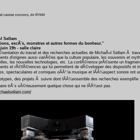
al caveat consors, de RYbN
l Sellam
tions, excÃ¨s, monstres et autres formes du bonheur."
juin 19h - salle claire
sentation du travail et des recherches actuelles de MichaÃ«l Sellam Ã trav
ts d'origines aussi variÃ©es que la culture populaire, les souvenirs et myt
lles, les nouvelles technologies, etc. La confÃ©rence prÃ©sente un fragmen
ts et rÃ©fÃ©rences qui lui permettent de dÃ©velopper des dispositifs et ins
s, spectaculaires et comiques oÃÂ¹ la musique et lÃÂ¼aspect sonore ont un
otypes, des projets Ã suivre dont lÃÂ¼ensemble des recherches exemplifie 
faire trÃ¨s sÃ©rieusement quelque chose qui ne lÃÂ¼est pas.
ichaelsellam.com/