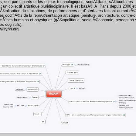
rs, ses participants et les enjeux technologiques, sociÃ©taux, sÃ©curitaires.
 un collectif artistique pluridisciplinaire. Il est basÃ© Ã Paris depuis 2000 
rÃ©alisation d'installations, de performances et d'interfaces faisant autant r
s codifiÃ©s de la reprÃ©sentation artistique (peinture, architecture, contre-c
¨nes humains et physiques (gÃ©opolitique, socio-Ã©conomie, perception s
s cognitifs).
ww.rybn.org