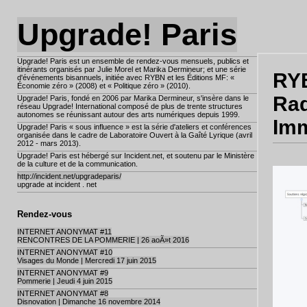
Upgrade! Paris
Upgrade! Paris est un ensemble de rendez-vous mensuels, publics et
itinérants organisés par Julie Morel et Marika Dermineur; et une série
RYB
d'événements bisannuels, initiée avec RYBN et les Éditions MF: «
Économie zéro » (2008) et « Politique zéro » (2010).
Rad
Upgrade! Paris, fondé en 2006 par Marika Dermineur, s'insère dans le
réseau Upgrade! International composé de plus de trente structures
autonomes se réunissant autour des arts numériques depuis 1999.
Imm
Upgrade! Paris « sous influence » est la série d'ateliers et conférences
organisée dans le cadre de Laboratoire Ouvert à la Gaîté Lyrique (avril
2012 - mars 2013).
Upgrade! Paris est hébergé sur Incident.net, et soutenu par le Ministère
de la culture et de la communication.
http://incident.net/upgradeparis/
upgrade at incident . net
Rendez-vous
INTERNET ANONYMAT #11
RENCONTRES DE LA POMMERIE | 26 aoÃ»t 2016
INTERNET ANONYMAT #10
Visages du Monde | Mercredi 17 juin 2015
INTERNET ANONYMAT #9
Pommerie | Jeudi 4 juin 2015
INTERNET ANONYMAT #8
Disnovation | Dimanche 16 novembre 2014