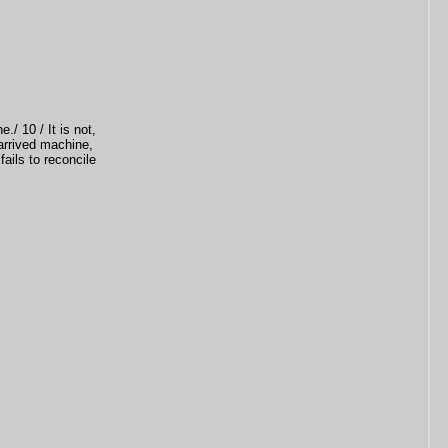
./ 10 / It is not,
 arrived machine,
fails to reconcile