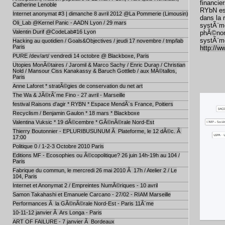
financie
Catherine Lenoble
RYbN est
Internet anonymat #3 | dimanche 8 avril 2012 @La Pommerie (Limousin)
dans la 
Oli_Lab @Kernel Panic - AADN Lyon / 29 mars
systÃ¨me
Valentin Durif @CodeLab#16 Lyon
phÃ©nomÃ
systÃ¨me
Hacking au quotidien / Goals&Objectives / jeudi 17 novembre / tmp/lab
Paris
http://w
PURE /dev/art/ vendredi 14 octobre @ Blackboxe, Paris
Utopies MonÃ©taires / Jaromil & Marco Sachy / Enric Duran / Christian
Nold / Mansour Ciss Kanakassy & Baruch Gottlieb / aux MÃ©tallos,
Paris
Anne Laforet * stratÃ©gies de conservation du net art
The Wa & JÃ©rÃ´me Fino - 27 avril - Marseille
festival Raisons d'agir * RYBN * Espace MendÃ¨s France, Poitiers
Recyclism / Benjamin Gaulon * 18 mars * Blackboxe
Valentina Vuksic * 19 dÃ©cembre * GÃ©nÃ©rale Nord-Est
Thierry Boutonnier - EPLURIBUSUNUM Ã Plateforme, le 12 dÃ©c. Ã
17:00
Politique 0 / 1-2-3 Octobre 2010 Paris
Editions MF - Ecosophies ou Ã©copolitique? 26 juin 14h-19h au 104 /
Paris
Fabrique du commun, le mercredi 26 mai 2010 Ã 17h / Atelier 2 / Le
104, Paris
Internet et Anonymat 2 / Empreintes NumÃ©riques - 10 avril
Samon Takahashi et Emanuele Carcano - 27/02 - RIAM Marseille
Performances Ã la GÃ©nÃ©rale Nord-Est - Paris 11Ã¨me
10-11-12 janvier Ã Ars Longa - Paris
ART OF FAILURE - 7 janvier Ã Bordeaux