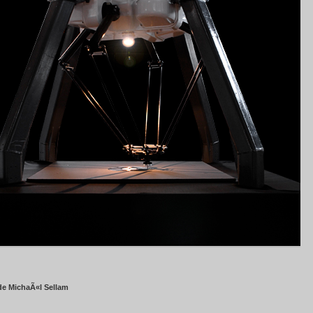
de MichaÃ«l Sellam