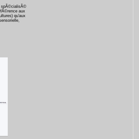
et spÃ©cialisÃ©
Ã©fÃ©rence aux
ultures) qu'aux
ensorielle,