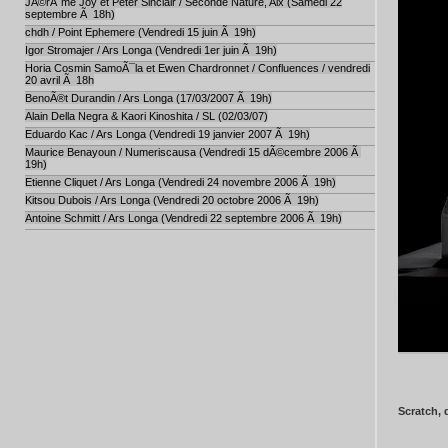
JÃ©rÃ´me Joy et Peter Sinclair / Seconde Nature, Aix (Samedi 22
septembre Ã 18h)
chdh / Point Ephemere (Vendredi 15 juin Ã 19h)
Igor Stromajer / Ars Longa (Vendredi 1er juin Ã 19h)
Horia Cosmin SamoÃ¯la et Ewen Chardronnet / Confluences / vendredi
20 avril Ã 18h
BenoÃ®t Durandin / Ars Longa (17/03/2007 Ã 19h)
Alain Della Negra & Kaori Kinoshita / SL (02/03/07)
Eduardo Kac / Ars Longa (Vendredi 19 janvier 2007 Ã 19h)
Maurice Benayoun / Numeriscausa (Vendredi 15 dÃ©cembre 2006 Ã
19h)
Etienne Cliquet / Ars Longa (Vendredi 24 novembre 2006 Ã 19h)
Kitsou Dubois / Ars Longa (Vendredi 20 octobre 2006 Ã 19h)
Antoine Schmitt / Ars Longa (Vendredi 22 septembre 2006 Ã 19h)
Scratch, 