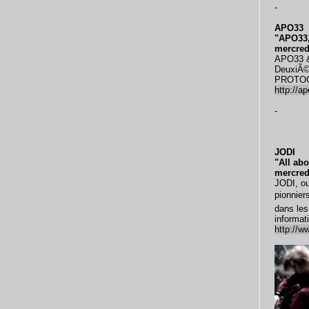
-
APO33
"APO33
mercredi
APO33 & 
DeuxiÃ©
PROTO
http://a
-
JODI
"All abo
mercredi
JODI, ou
pionnier
dans les
informat
http://