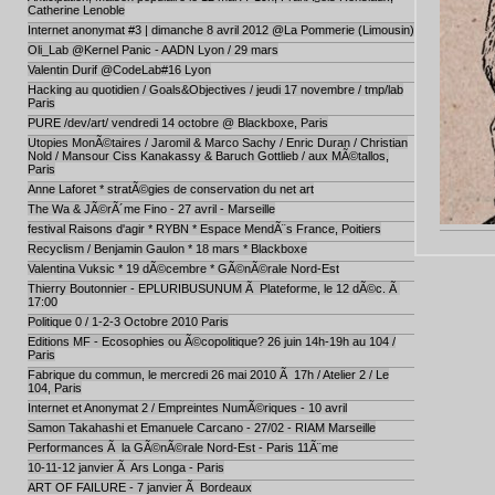
Catherine Lenoble
Internet anonymat #3 | dimanche 8 avril 2012 @La Pommerie (Limousin)
Oli_Lab @Kernel Panic - AADN Lyon / 29 mars
Valentin Durif @CodeLab#16 Lyon
Hacking au quotidien / Goals&Objectives / jeudi 17 novembre / tmp/lab
Paris
PURE /dev/art/ vendredi 14 octobre @ Blackboxe, Paris
Utopies MonÃ©taires / Jaromil & Marco Sachy / Enric Duran / Christian
Nold / Mansour Ciss Kanakassy & Baruch Gottlieb / aux MÃ©tallos,
Paris
Anne Laforet * stratÃ©gies de conservation du net art
The Wa & JÃ©rÃ´me Fino - 27 avril - Marseille
festival Raisons d'agir * RYBN * Espace MendÃ¨s France, Poitiers
Recyclism / Benjamin Gaulon * 18 mars * Blackboxe
Valentina Vuksic * 19 dÃ©cembre * GÃ©nÃ©rale Nord-Est
Thierry Boutonnier - EPLURIBUSUNUM Ã Plateforme, le 12 dÃ©c. Ã
17:00
Politique 0 / 1-2-3 Octobre 2010 Paris
Editions MF - Ecosophies ou Ã©copolitique? 26 juin 14h-19h au 104 /
Paris
Fabrique du commun, le mercredi 26 mai 2010 Ã 17h / Atelier 2 / Le
104, Paris
Internet et Anonymat 2 / Empreintes NumÃ©riques - 10 avril
Samon Takahashi et Emanuele Carcano - 27/02 - RIAM Marseille
Performances Ã la GÃ©nÃ©rale Nord-Est - Paris 11Ã¨me
10-11-12 janvier Ã Ars Longa - Paris
ART OF FAILURE - 7 janvier Ã Bordeaux