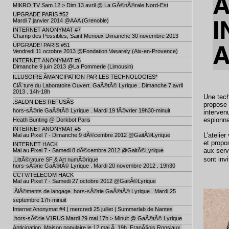
MIKRO.TV Sam 12 > Dim 13 avril @ La GÃ©nÃ©rale Nord-Est
UPGRADE PARIS #52
Mardi 7 janvier 2014 @AAA (Grenoble)
INTERNET ANONYMAT #7
Champ des Possibles, Saint Menoux Dimanche 30 novembre 2013
UPGRADE! PARIS #51
Vendredi 11 octobre 2013 @Fondation Vasarely (Aix-en-Provence)
INTERNET ANONYMAT #6
Dimanche 9 juin 2013 @La Pommerie (Limousin)
ILLUSOIRE ÃMANCIPATION PAR LES TECHNOLOGIES*
ClÃ´ture du Laboratoire Ouvert. GaÃ®tÃ© Lyrique . Dimanche 7 avril
2013 . 14h-18h
Une tech
.SALON DES REFUSÃS
propose 
hors-sÃ©rie GaÃ®tÃ© Lyrique . Mardi 19 fÃ©vrier 19h30-minuit
interven
espionna
Heath Bunting @ Dorkbot Paris
INTERNET ANONYMAT #5
L'atelie
Mal au Pixel 7 - Dimanche 9 dÃ©cembre 2012 @GaitÃ©Lyrique
et propo
INTERNET HACK
aux serv
Mal au Pixel 7 - Samedi 8 dÃ©cembre 2012 @GaitÃ©Lyrique
sont invi
.LittÃ©rature SF & Art numÃ©rique
hors-sÃ©rie GaÃ®tÃ© Lyrique . Mardi 20 novembre 2012 . 19h30
CCTV/TELECOM HACK
Mal au Pixel 7 - Samedi 27 octobre 2012 @GaitÃ©Lyrique
.ÃlÃ©ments de langage. hors-sÃ©rie GaÃ®tÃ© Lyrique . Mardi 25
septembre 17h-minuit
Internet Anonymat #4 | mercredi 25 juillet | Summerlab de Nantes
.hors-sÃ©rie V1RUS Mardi 29 mai 17h > Minuit @ GaÃ®tÃ© Lyrique
Anticipation, Maison populaire le 12 mai Ã 19h, FranÃ§ois Ronsiaux,