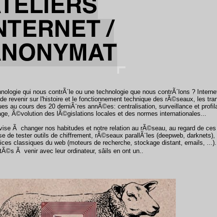
nologie qui nous contrÃ´le ou une technologie que nous contrÃ´lons ? Intern
de revenir sur l'histoire et le fonctionnement technique des rÃ©seaux, les tr
ues au cours des 20 derniÃ¨res annÃ©es: centralisation, surveillance et profil
ge, Ã©volution des lÃ©gislations locales et des normes internationales...
r vise Ã changer nos habitudes et notre relation au rÃ©seau, au regard de ces
se de tester outils de chiffrement, rÃ©seaux parallÃ¨les (deepweb, darknets), 
ices classiques du web (moteurs de recherche, stockage distant, emails, ...).
tÃ©s Ã venir avec leur ordinateur, sâils en ont un..