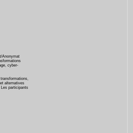
et/Anonymat
ansformations
age, cyber-
 transformations,
et alternatives
 Les participants