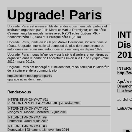
Upgrade! Paris
Upgrade! Paris est un ensemble de rendez-vous mensuels, publics et
itinérants organisés par Julie Morel et Marika Dermineur; et une série
IN
d'événements bisannuels, initiée avec RYBN et les Éditions MF: «
Économie zéro » (2008) et « Politique zéro » (2010).
Dis
Upgrade! Paris, fondé en 2006 par Marika Dermineur, s'insère dans le
réseau Upgrade! International composé de plus de trente structures
autonomes se réunissant autour des arts numériques depuis 1999.
20
Upgrade! Paris « sous influence » est la série d'ateliers et conférences
organisée dans le cadre de Laboratoire Ouvert à la Gaîté Lyrique (avril
2012 - mars 2013).
Upgrade! Paris est hébergé sur Incident.net, et soutenu par le Ministère
INTERN
de la culture et de la communication.
http://
http://incident.net/upgradeparis/
upgrade at incident . net
AprÃ¨s-m
Dimanche
http://w
Rendez-vous
au Bel Or
INTERNET ANONYMAT #11
RENCONTRES DE LA POMMERIE | 26 aoÃ»t 2016
EntrÃ©e 
INTERNET ANONYMAT #10
Visages du Monde | Mercredi 17 juin 2015
INTERNET ANONYMAT #9
Pommerie | Jeudi 4 juin 2015
INTERNET ANONYMAT #8
Disnovation | Dimanche 16 novembre 2014