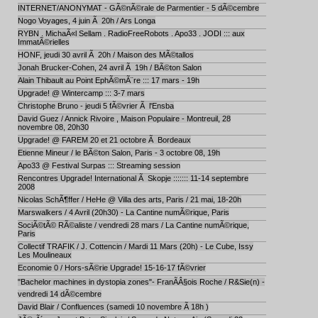
INTERNET/ANONYMAT - GÃ©nÃ©rale de Parmentier - 5 dÃ©cembre
Nogo Voyages, 4 juin Ã 20h / Ars Longa
RYBN . MichaÃ«l Sellam . RadioFreeRobots . Apo33 . JODI ::: aux
ImmatÃ©rielles
HONF, jeudi 30 avril Ã 20h / Maison des MÃ©tallos
Jonah Brucker-Cohen, 24 avril Ã 19h / BÃ©ton Salon
Alain Thibault au Point EphÃ©mÃ¨re ::: 17 mars - 19h
Upgrade! @ Wintercamp ::: 3-7 mars
Christophe Bruno - jeudi 5 fÃ©vrier Ã l'Ensba
David Guez / Annick Rivoire , Maison Populaire - Montreuil, 28
novembre 08, 20h30
Upgrade! @ FAREM 20 et 21 octobre Ã Bordeaux
Etienne Mineur / le BÃ©ton Salon, Paris - 3 octobre 08, 19h
Apo33 @ Festival Surpas ::: Streaming session
Rencontres Upgrade! International Ã Skopje ::::::: 11-14 septembre
2008
Nicolas SchÃ¶ffer / HeHe @ Villa des arts, Paris / 21 mai, 18-20h
Marswalkers / 4 Avril (20h30) - La Cantine numÃ©rique, Paris
SociÃ©tÃ© RÃ©aliste / vendredi 28 mars / La Cantine numÃ©rique,
Paris
Collectif TRAFIK / J. Cottencin / Mardi 11 Mars (20h) - Le Cube, Issy
Les Moulineaux
Economie 0 / Hors-sÃ©rie Upgrade! 15-16-17 fÃ©vrier
"Bachelor machines in dystopia zones"- FranÃÂ§ois Roche / R&Sie(n) -
vendredi 14 dÃ©cembre
David Blair / Confluences (samedi 10 novembre Ã 18h )