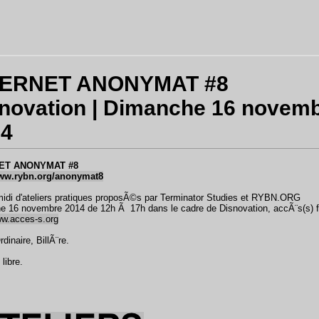
TERNET ANONYMAT #8
novation | Dimanche 16 novem
14
ET ANONYMAT #8
www.rybn.org/anonymat8
idi d'ateliers pratiques proposÃ©s par Terminator Studies et RYBN.ORG
 16 novembre 2014 de 12h Ã 17h dans le cadre de Disnovation, accÃ¨s(s) f
ww.acces-s.org
dinaire, BillÃ¨re.
libre.