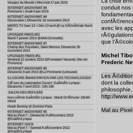
La crise en
Visages du Monde | Mercredi 17 juin 2015
conduit nos
INTERNET ANONYMAT #9
Pommerie | Jeudi 4 juin 2015
fondamentau
INTERNET ANONYMAT #8
confÃ©rence
Disnovation | Dimanche 16 novembre 2014
MIKRO.TV Sam 12 > Dim 13 avril @ La GÃ©nÃ©rale Nord-
avec les ap
Est
rÃ©gulation
UPGRADE PARIS #52
Mardi 7 janvier 2014 @AAA (Grenoble)
que l'Ã©colo
INTERNET ANONYMAT #7
Champ des Possibles, Saint Menoux Dimanche 30
novembre 2013
Michel Tibo
UPGRADE! PARIS #51
Vendredi 11 octobre 2013 @Fondation Vasarely (Aix-en-
Frederic Ne
Provence)
INTERNET ANONYMAT #6
Dimanche 9 juin 2013 @La Pommerie (Limousin)
Les Ã©ditio
ILLUSOIRE ÃMANCIPATION PAR LES TECHNOLOGIES*
dont la coll
ClÃ´ture du Laboratoire Ouvert. GaÃ®tÃ© Lyrique .
Dimanche 7 avril 2013 . 14h-18h
philosophie, 
.SALON DES REFUSÃS
http://www.e
hors-sÃ©rie GaÃ®tÃ© Lyrique . Mardi 19 fÃ©vrier 19h30-
minuit
Heath Bunting @ Dorkbot Paris
Mal au Pixel
INTERNET ANONYMAT #5
Mal au Pixel 7 - Dimanche 9 dÃ©cembre 2012
@GaitÃ©Lyrique
INTERNET HACK
Mal au Pixel 7 - Samedi 8 dÃ©cembre 2012
@GaitÃ©Lyrique