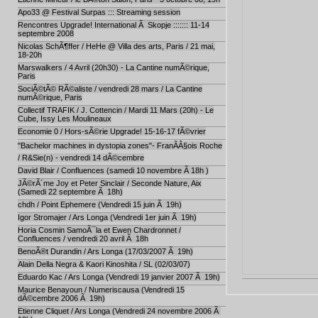
Apo33 @ Festival Surpas ::: Streaming session
Rencontres Upgrade! International Ã Skopje ::::::: 11-14
septembre 2008
Nicolas SchÃ¶ffer / HeHe @ Villa des arts, Paris / 21 mai,
18-20h
Marswalkers / 4 Avril (20h30) - La Cantine numÃ©rique,
Paris
SociÃ©tÃ© RÃ©aliste / vendredi 28 mars / La Cantine
numÃ©rique, Paris
Collectif TRAFIK / J. Cottencin / Mardi 11 Mars (20h) - Le
Cube, Issy Les Moulineaux
Economie 0 / Hors-sÃ©rie Upgrade! 15-16-17 fÃ©vrier
"Bachelor machines in dystopia zones"- FranÃÂ§ois Roche
/ R&Sie(n) - vendredi 14 dÃ©cembre
David Blair / Confluences (samedi 10 novembre Ã 18h )
JÃ©rÃ´me Joy et Peter Sinclair / Seconde Nature, Aix
(Samedi 22 septembre Ã 18h)
chdh / Point Ephemere (Vendredi 15 juin Ã 19h)
Igor Stromajer / Ars Longa (Vendredi 1er juin Ã 19h)
Horia Cosmin SamoÃ¯la et Ewen Chardronnet /
Confluences / vendredi 20 avril Ã 18h
BenoÃ®t Durandin / Ars Longa (17/03/2007 Ã 19h)
Alain Della Negra & Kaori Kinoshita / SL (02/03/07)
Eduardo Kac / Ars Longa (Vendredi 19 janvier 2007 Ã 19h)
Maurice Benayoun / Numeriscausa (Vendredi 15
dÃ©cembre 2006 Ã 19h)
Etienne Cliquet / Ars Longa (Vendredi 24 novembre 2006 Ã