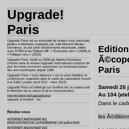
Upgrade!
Paris
Upgrade! Paris est un ensemble de rendez-vous mensuels,
publics et itinérants organisés par Julie Morel et Marika
Editio
Dermineur; et une série d'événements bisannuels, initiée
avec RYBN et les Éditions MF: « Économie zéro » (2008) et
« Politique zéro » (2010).
Ã©copol
Upgrade! Paris, fondé en 2006 par Marika Dermineur,
s'insère dans le réseau Upgrade! International composé de
plus de trente structures autonomes se réunissant autour
Paris
des arts numériques depuis 1999.
Upgrade! Paris « sous influence » est la série d'ateliers et
conférences organisée dans le cadre de Laboratoire Ouvert
à la Gaîté Lyrique (avril 2012 - mars 2013).
Samedi 26 
Upgrade! Paris est hébergé sur Incident.net, et soutenu par
le Ministère de la culture et de la communication.
Au 104 (atel
http://incident.net/upgradeparis/
upgrade at incident . net
Dans le cad
Rendez-vous
les Ã©ditio
INTERNET ANONYMAT #11
RENCONTRES DE LA POMMERIE | 26 aoÃ»t 2016
INTERNET ANONYMAT #10