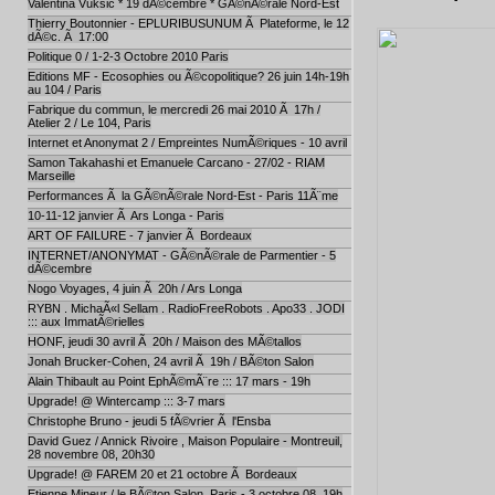
Valentina Vuksic * 19 dÃ©cembre * GÃ©nÃ©rale Nord-Est
Thierry Boutonnier - EPLURIBUSUNUM Ã Plateforme, le 12
dÃ©c. Ã 17:00
Politique 0 / 1-2-3 Octobre 2010 Paris
Editions MF - Ecosophies ou Ã©copolitique? 26 juin 14h-19h
au 104 / Paris
Fabrique du commun, le mercredi 26 mai 2010 Ã 17h /
Atelier 2 / Le 104, Paris
Internet et Anonymat 2 / Empreintes NumÃ©riques - 10 avril
Samon Takahashi et Emanuele Carcano - 27/02 - RIAM
Marseille
Performances Ã la GÃ©nÃ©rale Nord-Est - Paris 11Ã¨me
10-11-12 janvier Ã Ars Longa - Paris
ART OF FAILURE - 7 janvier Ã Bordeaux
INTERNET/ANONYMAT - GÃ©nÃ©rale de Parmentier - 5
dÃ©cembre
Nogo Voyages, 4 juin Ã 20h / Ars Longa
RYBN . MichaÃ«l Sellam . RadioFreeRobots . Apo33 . JODI
::: aux ImmatÃ©rielles
HONF, jeudi 30 avril Ã 20h / Maison des MÃ©tallos
Jonah Brucker-Cohen, 24 avril Ã 19h / BÃ©ton Salon
Alain Thibault au Point EphÃ©mÃ¨re ::: 17 mars - 19h
Upgrade! @ Wintercamp ::: 3-7 mars
Christophe Bruno - jeudi 5 fÃ©vrier Ã l'Ensba
David Guez / Annick Rivoire , Maison Populaire - Montreuil,
28 novembre 08, 20h30
Upgrade! @ FAREM 20 et 21 octobre Ã Bordeaux
Etienne Mineur / le BÃ©ton Salon, Paris - 3 octobre 08, 19h