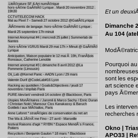
.LittÃ©rature SF & Art numÃ©rique
hors-sÃ©rie GaÃ®tÃ© Lyrique . Mardi 20 novembre 2012 .
Et un deuxi
19h30
CCTV/TELECOM HACK
Mal au Pixel 7 - Samedi 27 octobre 2012 @GaitÃ©Lyrique
Dimanche 27
.ÃlÃ©ments de langage. hors-sÃ©rie GaÃ®tÃ© Lyrique .
Mardi 25 septembre 17h-minuit
Au 104 (atel
Internet Anonymat #4 | mercredi 25 juillet | Summerlab de
Nantes
.hors-sÃ©rie V1RUS Mardi 29 mai 17h > Minuit @ GaÃ®tÃ©
ModÃ©ratric
Lyrique
Anticipation, Maison populaire le 12 mai Ã 19h, FranÃ§ois
Ronsiaux, Catherine Lenoble
Pourquoi au 
Internet anonymat #3 | dimanche 8 avril 2012 @La
Pommerie (Limousin)
nombreuses 
Oli_Lab @Kernel Panic - AADN Lyon / 29 mars
sont les esp
Valentin Durif @CodeLab#16 Lyon
art science
Hacking au quotidien / Goals&Objectives / jeudi 17
novembre / tmp/lab Paris
pays Ã©mer
PURE /dev/art/ vendredi 14 octobre @ Blackboxe, Paris
Utopies MonÃ©taires / Jaromil & Marco Sachy / Enric Duran
/ Christian Nold / Mansour Ciss Kanakassy & Baruch
Les interve
Gottlieb / aux MÃ©tallos, Paris
recherches 
Anne Laforet * stratÃ©gies de conservation du net art
The Wa & JÃ©rÃ´me Fino - 27 avril - Marseille
festival Raisons d'agir * RYBN * Espace MendÃ¨s France,
Okno | Tria
Poitiers
Recyclism / Benjamin Gaulon * 18 mars * Blackboxe
APO33 | Ref