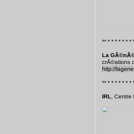
** * * * * * * * 
La GÃ©nÃ©
crÃ©ations d
http://lagene
** * * * * * * * 
IRL
, Centre