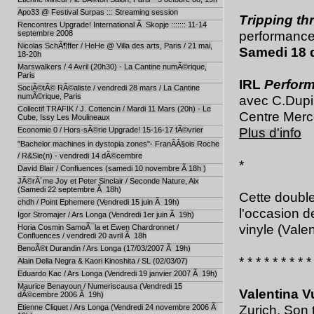
Apo33 @ Festival Surpas ::: Streaming session
Tripping th
Rencontres Upgrade! International Ã Skopje ::::::: 11-14
performance
septembre 2008
Nicolas SchÃ¶ffer / HeHe @ Villa des arts, Paris / 21 mai,
Samedi 18
18-20h
Marswalkers / 4 Avril (20h30) - La Cantine numÃ©rique,
Paris
IRL
Perform
SociÃ©tÃ© RÃ©aliste / vendredi 28 mars / La Cantine
numÃ©rique, Paris
avec C.Dupir
Collectif TRAFIK / J. Cottencin / Mardi 11 Mars (20h) - Le
Centre Merco
Cube, Issy Les Moulineaux
Plus d'info
Economie 0 / Hors-sÃ©rie Upgrade! 15-16-17 fÃ©vrier
"Bachelor machines in dystopia zones"- FranÃÂ§ois Roche
/ R&Sie(n) - vendredi 14 dÃ©cembre
*
David Blair / Confluences (samedi 10 novembre Ã 18h )
JÃ©rÃ´me Joy et Peter Sinclair / Seconde Nature, Aix
(Samedi 22 septembre Ã 18h)
Cette doubl
chdh / Point Ephemere (Vendredi 15 juin Ã 19h)
l'occasion d
Igor Stromajer / Ars Longa (Vendredi 1er juin Ã 19h)
vinyle (Vale
Horia Cosmin SamoÃ¯la et Ewen Chardronnet /
Confluences / vendredi 20 avril Ã 18h
BenoÃ®t Durandin / Ars Longa (17/03/2007 Ã 19h)
* * * * * * * * *
Alain Della Negra & Kaori Kinoshita / SL (02/03/07)
Eduardo Kac / Ars Longa (Vendredi 19 janvier 2007 Ã 19h)
Maurice Benayoun / Numeriscausa (Vendredi 15
Valentina 
dÃ©cembre 2006 Ã 19h)
Zurich. Son 
Etienne Cliquet / Ars Longa (Vendredi 24 novembre 2006 Ã