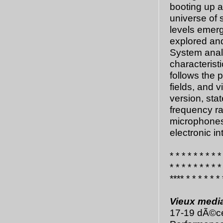
booting up a
universe of 
levels emerg
explored and
System analy
characterist
follows the 
fields, and v
version, sta
frequency ra
microphones 
electronic i
* * * * * * * * *
* * * * * * * * *
**** * * * * * * 
Vieux medi
17-19 dÃ©c