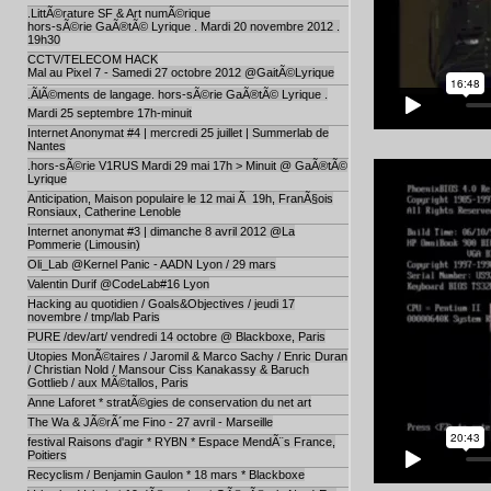
.LittÃ©rature SF & Art numÃ©rique
hors-sÃ©rie GaÃ®tÃ© Lyrique . Mardi 20 novembre 2012 .
19h30
CCTV/TELECOM HACK
Mal au Pixel 7 - Samedi 27 octobre 2012 @GaitÃ©Lyrique
.ÃlÃ©ments de langage. hors-sÃ©rie GaÃ®tÃ© Lyrique .
Mardi 25 septembre 17h-minuit
Internet Anonymat #4 | mercredi 25 juillet | Summerlab de
Nantes
.hors-sÃ©rie V1RUS Mardi 29 mai 17h > Minuit @ GaÃ®tÃ©
Lyrique
Anticipation, Maison populaire le 12 mai Ã 19h, FranÃ§ois
Ronsiaux, Catherine Lenoble
Internet anonymat #3 | dimanche 8 avril 2012 @La
Pommerie (Limousin)
Oli_Lab @Kernel Panic - AADN Lyon / 29 mars
Valentin Durif @CodeLab#16 Lyon
Hacking au quotidien / Goals&Objectives / jeudi 17
novembre / tmp/lab Paris
PURE /dev/art/ vendredi 14 octobre @ Blackboxe, Paris
Utopies MonÃ©taires / Jaromil & Marco Sachy / Enric Duran
/ Christian Nold / Mansour Ciss Kanakassy & Baruch
Gottlieb / aux MÃ©tallos, Paris
Anne Laforet * stratÃ©gies de conservation du net art
The Wa & JÃ©rÃ´me Fino - 27 avril - Marseille
festival Raisons d'agir * RYBN * Espace MendÃ¨s France,
Poitiers
Recyclism / Benjamin Gaulon * 18 mars * Blackboxe