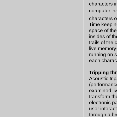
characters i
computer inst
characters o
Time keepin
space of the
insides of t
trails of the
live memory-
running on 
each charact
Tripping th
Acoustic tri
(performance
examined li
transform th
electronic p
user interac
through a br