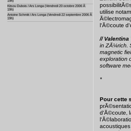
19h)
possibilitÃ©s
Kitsou Dubois / Ars Longa (Vendredi 20 octobre 2006 Ã
19h)
utilise not
Antoine Schmitt / Ars Longa (Vendredi 22 septembre 2006 Ã
Ã©lectromag
19h)
l'Ã©coute d'
// Valentin
in ZÃ¼rich.
magnetic fie
exploration o
software med
*
Pour cette 
prÃ©sentati
d'Ã©coute, 
l'Ã©laborati
acoustiques