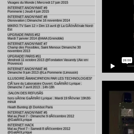
Visages du Monde | Mercredi 17 juin 2015
INTERNET ANONYMAT #9
Pommerie | Jeudi 4 juin 2015
INTERNET ANONYMAT #8
Disnovation | Dimanche 16 novembre 2014
MIKRO.TV Sam 12 > Dim 13 avril @ La GÃ©nÃ©rale Nord-
Est
UPGRADE PARIS #52
Mardi 7 janvier 2014 @AAA (Grenoble)
INTERNET ANONYMAT #7
Champ des Possibles, Saint Menoux Dimanche 30
novembre 2013
UPGRADE! PARIS #51
Vendredi 11 octobre 2013 @Fondation Vasarely (Aix-en-
Provence)
INTERNET ANONYMAT #6
Dimanche 9 juin 2013 @La Pommerie (Limousin)
ILLUSOIRE ÃMANCIPATION PAR LES TECHNOLOGIES*
ClÃ´ture du Laboratoire Ouvert. GaÃ®tÃ© Lyrique .
Dimanche 7 avril 2013 . 14h-18h
.SALON DES REFUSÃS
hors-sÃ©rie GaÃ®tÃ© Lyrique . Mardi 19 fÃ©vrier 19h30-
minuit
Heath Bunting @ Dorkbot Paris
INTERNET ANONYMAT #5
Mal au Pixel 7 - Dimanche 9 dÃ©cembre 2012
@GaitÃ©Lyrique
INTERNET HACK
Mal au Pixel 7 - Samedi 8 dÃ©cembre 2012
@GaitÃ©Lyrique