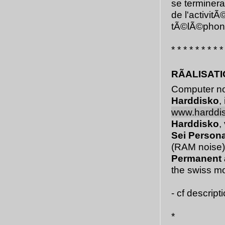
se terminera
de l'activit
tÃ©lÃ©phone 
* * * * * * * * *
RÃALISAT
Computer n
Harddisko
,
www.harddi
Harddisko
,
Sei Persona
(RAM noise
Permanent a
the swiss m
- cf descrip
*