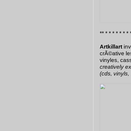
** * * * * * * * 
Artkillart
inv
crÃ©ative le
vinyles, casse
creatively ex
(cds, vinyls, 