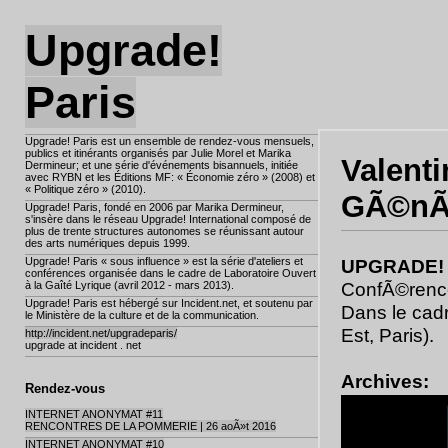
Upgrade!
Paris
Upgrade! Paris est un ensemble de rendez-vous mensuels,
publics et itinérants organisés par Julie Morel et Marika
Valent
Dermineur; et une série d'événements bisannuels, initiée
avec RYBN et les Éditions MF: « Économie zéro » (2008) et
« Politique zéro » (2010).
GÃ©nÃ©
Upgrade! Paris, fondé en 2006 par Marika Dermineur,
s'insère dans le réseau Upgrade! International composé de
plus de trente structures autonomes se réunissant autour
des arts numériques depuis 1999.
Upgrade! Paris « sous influence » est la série d'ateliers et
UPGRADE! 
conférences organisée dans le cadre de Laboratoire Ouvert
ConfÃ©ren
à la Gaîté Lyrique (avril 2012 - mars 2013).
Upgrade! Paris est hébergé sur Incident.net, et soutenu par
Dans le ca
le Ministère de la culture et de la communication.
Est, Paris).
http://incident.net/upgradeparis/
upgrade at incident . net
Archives:
Rendez-vous
INTERNET ANONYMAT #11
RENCONTRES DE LA POMMERIE | 26 aoÃ»t 2016
INTERNET ANONYMAT #10