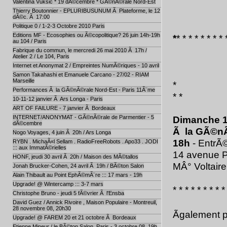
Valentina Vuksic * 19 dÃ©cembre * GÃ©nÃ©rale Nord-Est
Thierry Boutonnier - EPLURIBUSUNUM Ã Plateforme, le 12
dÃ©c. Ã 17:00
Politique 0 / 1-2-3 Octobre 2010 Paris
Editions MF - Ecosophies ou Ã©copolitique? 26 juin 14h-19h
*
* * * * * * * * 
au 104 / Paris
Fabrique du commun, le mercredi 26 mai 2010 Ã 17h /
Atelier 2 / Le 104, Paris
Internet et Anonymat 2 / Empreintes NumÃ©riques - 10 avril
Samon Takahashi et Emanuele Carcano - 27/02 - RIAM
Marseille
*
Performances Ã la GÃ©nÃ©rale Nord-Est - Paris 11Ã¨me
* *
10-11-12 janvier Ã Ars Longa - Paris
ART OF FAILURE - 7 janvier Ã Bordeaux
INTERNET/ANONYMAT - GÃ©nÃ©rale de Parmentier - 5
Dimanche 
dÃ©cembre
Ã la GÃ©nÃ
Nogo Voyages, 4 juin Ã 20h / Ars Longa
18h
- EntrÃ©
RYBN . MichaÃ«l Sellam . RadioFreeRobots . Apo33 . JODI
::: aux ImmatÃ©rielles
14 avenue P
HONF, jeudi 30 avril Ã 20h / Maison des MÃ©tallos
MÂ° Voltaire
Jonah Brucker-Cohen, 24 avril Ã 19h / BÃ©ton Salon
Alain Thibault au Point EphÃ©mÃ¨re ::: 17 mars - 19h
Upgrade! @ Wintercamp ::: 3-7 mars
* * * * * * * * *
Christophe Bruno - jeudi 5 fÃ©vrier Ã l'Ensba
David Guez / Annick Rivoire , Maison Populaire - Montreuil,
28 novembre 08, 20h30
Ãgalement
Upgrade! @ FAREM 20 et 21 octobre Ã Bordeaux
Etienne Mineur / le BÃ©ton Salon, Paris - 3 octobre 08, 19h