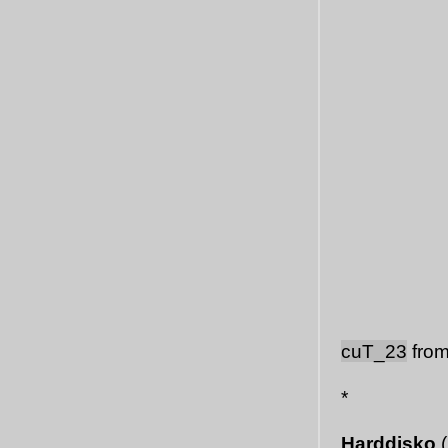
cuT_23
fro
*
Harddisko
(