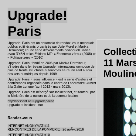
Upgrade!
Paris
Upgrade! Paris est un ensemble de rendez-vous mensuels,
publics et itinérants organisés par Julie Morel et Marika
Collect
Dermineur; et une série d'événements bisannuels, initiée
avec RYBN et les Éditions MF: « Économie zéro » (2008) et
« Politique zéro » (2010).
11 Mars
Upgrade! Paris, fondé en 2006 par Marika Dermineur,
s'insère dans le réseau Upgrade! International composé de
plus de trente structures autonomes se réunissant autour
Moulin
des arts numériques depuis 1999.
Upgrade! Paris « sous influence » est la série d'ateliers et
conférences organisée dans le cadre de Laboratoire Ouvert
à la Gaîté Lyrique (avril 2012 - mars 2013).
Upgrade! Paris est hébergé sur Incident.net, et soutenu par
le Ministère de la culture et de la communication.
http://incident.net/upgradeparis/
upgrade at incident . net
Rendez-vous
INTERNET ANONYMAT #11
RENCONTRES DE LA POMMERIE | 26 aoÃ»t 2016
INTERNET ANONYMAT #10