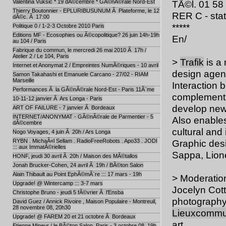
Valentina Vuksic * 19 dÃ©cembre * GÃ©nÃ©rale Nord-Est
TÃ©l. 01 58
Thierry Boutonnier - EPLURIBUSUNUM Ã Plateforme, le 12
RER C - stat
dÃ©c. Ã 17:00
*****
Politique 0 / 1-2-3 Octobre 2010 Paris
Editions MF - Ecosophies ou Ã©copolitique? 26 juin 14h-19h
En/
au 104 / Paris
Fabrique du commun, le mercredi 26 mai 2010 Ã 17h /
Atelier 2 / Le 104, Paris
>
Trafik
is a 
Internet et Anonymat 2 / Empreintes NumÃ©riques - 10 avril
design agen
Samon Takahashi et Emanuele Carcano - 27/02 - RIAM
Marseille
Interaction 
Performances Ã la GÃ©nÃ©rale Nord-Est - Paris 11Ã¨me
complement 
10-11-12 janvier Ã Ars Longa - Paris
develop new
ART OF FAILURE - 7 janvier Ã Bordeaux
INTERNET/ANONYMAT - GÃ©nÃ©rale de Parmentier - 5
Also enables
dÃ©cembre
cultural and 
Nogo Voyages, 4 juin Ã 20h / Ars Longa
RYBN . MichaÃ«l Sellam . RadioFreeRobots . Apo33 . JODI
Graphic desi
::: aux ImmatÃ©rielles
Sappa, Lion
HONF, jeudi 30 avril Ã 20h / Maison des MÃ©tallos
Jonah Brucker-Cohen, 24 avril Ã 19h / BÃ©ton Salon
Alain Thibault au Point EphÃ©mÃ¨re ::: 17 mars - 19h
> Moderation
Upgrade! @ Wintercamp ::: 3-7 mars
Jocelyn Cott
Christophe Bruno - jeudi 5 fÃ©vrier Ã l'Ensba
photography,
David Guez / Annick Rivoire , Maison Populaire - Montreuil,
28 novembre 08, 20h30
Lieuxcomm
Upgrade! @ FAREM 20 et 21 octobre Ã Bordeaux
art.
Etienne Mineur / le BÃ©ton Salon, Paris - 3 octobre 08, 19h