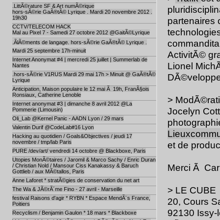
.LittÃ©rature SF & Art numÃ©rique
pluridiscipli
hors-sÃ©rie GaÃ®tÃ© Lyrique . Mardi 20 novembre 2012 .
19h30
partenaires 
CCTV/TELECOM HACK
technologie
Mal au Pixel 7 - Samedi 27 octobre 2012 @GaitÃ©Lyrique
commanditaire
.ÃlÃ©ments de langage. hors-sÃ©rie GaÃ®tÃ© Lyrique .
Mardi 25 septembre 17h-minuit
ActivitÃ© gr
Internet Anonymat #4 | mercredi 25 juillet | Summerlab de
Lionel Mich
Nantes
.hors-sÃ©rie V1RUS Mardi 29 mai 17h > Minuit @ GaÃ®tÃ©
DÃ©veloppe
Lyrique
Anticipation, Maison populaire le 12 mai Ã 19h, FranÃ§ois
Ronsiaux, Catherine Lenoble
> ModÃ©rati
Internet anonymat #3 | dimanche 8 avril 2012 @La
Jocelyn Cott
Pommerie (Limousin)
Oli_Lab @Kernel Panic - AADN Lyon / 29 mars
photographie,
Valentin Durif @CodeLab#16 Lyon
Lieuxcomm
Hacking au quotidien / Goals&Objectives / jeudi 17
novembre / tmp/lab Paris
et de produc
PURE /dev/art/ vendredi 14 octobre @ Blackboxe, Paris
Utopies MonÃ©taires / Jaromil & Marco Sachy / Enric Duran
Merci Ã Car
/ Christian Nold / Mansour Ciss Kanakassy & Baruch
Gottlieb / aux MÃ©tallos, Paris
Anne Laforet * stratÃ©gies de conservation du net art
> LE CUBE
The Wa & JÃ©rÃ´me Fino - 27 avril - Marseille
festival Raisons d'agir * RYBN * Espace MendÃ¨s France,
20, Cours Sa
Poitiers
92130 Issy-
Recyclism / Benjamin Gaulon * 18 mars * Blackboxe