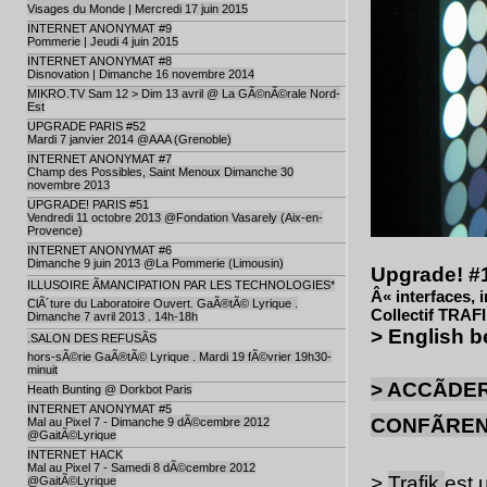
Visages du Monde | Mercredi 17 juin 2015
INTERNET ANONYMAT #9
Pommerie | Jeudi 4 juin 2015
INTERNET ANONYMAT #8
Disnovation | Dimanche 16 novembre 2014
MIKRO.TV Sam 12 > Dim 13 avril @ La GÃ©nÃ©rale Nord-
Est
UPGRADE PARIS #52
Mardi 7 janvier 2014 @AAA (Grenoble)
INTERNET ANONYMAT #7
Champ des Possibles, Saint Menoux Dimanche 30
novembre 2013
UPGRADE! PARIS #51
Vendredi 11 octobre 2013 @Fondation Vasarely (Aix-en-
Provence)
INTERNET ANONYMAT #6
Dimanche 9 juin 2013 @La Pommerie (Limousin)
Upgrade! #1
ILLUSOIRE ÃMANCIPATION PAR LES TECHNOLOGIES*
Â« interfaces,
ClÃ´ture du Laboratoire Ouvert. GaÃ®tÃ© Lyrique .
Collectif TRAFI
Dimanche 7 avril 2013 . 14h-18h
> English 
.SALON DES REFUSÃS
hors-sÃ©rie GaÃ®tÃ© Lyrique . Mardi 19 fÃ©vrier 19h30-
minuit
> ACCÃDE
Heath Bunting @ Dorkbot Paris
INTERNET ANONYMAT #5
CONFÃRE
Mal au Pixel 7 - Dimanche 9 dÃ©cembre 2012
@GaitÃ©Lyrique
INTERNET HACK
Mal au Pixel 7 - Samedi 8 dÃ©cembre 2012
>
Trafik
est 
@GaitÃ©Lyrique