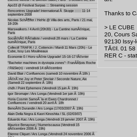
Apo33 @ Festival Surpas ::: Streaming session
Rencontres Upgrade! International Ã Skopje ::::::: 11-14
Thanks to C
septembre 2008
Nicolas SchÃ¶ffer / HeHe @ Villa des arts, Paris / 21 mai,
18-20h
> LE CUBE
Marswalkers / 4 Avril (20h30) - La Cantine numÃ©rique,
Paris
20, Cours Sa
SociÃ©tÃ© RÃ©aliste / vendredi 28 mars / La Cantine
92130 Issy-
numÃ©rique, Paris
TÃ©l. 01 58
Collectif TRAFIK / J. Cottencin / Mardi 11 Mars (20h) - Le
Cube, Issy Les Moulineaux
RER C - stat
Economie 0 / Hors-sÃ©rie Upgrade! 15-16-17 fÃ©vrier
"Bachelor machines in dystopia zones"- FranÃÂ§ois Roche
/ R&Sie(n) - vendredi 14 dÃ©cembre
David Blair / Confluences (samedi 10 novembre Ã 18h )
JÃ©rÃ´me Joy et Peter Sinclair / Seconde Nature, Aix
(Samedi 22 septembre Ã 18h)
chdh / Point Ephemere (Vendredi 15 juin Ã 19h)
Igor Stromajer / Ars Longa (Vendredi 1er juin Ã 19h)
Horia Cosmin SamoÃ¯la et Ewen Chardronnet /
Confluences / vendredi 20 avril Ã 18h
BenoÃ®t Durandin / Ars Longa (17/03/2007 Ã 19h)
Alain Della Negra & Kaori Kinoshita / SL (02/03/07)
Eduardo Kac / Ars Longa (Vendredi 19 janvier 2007 Ã 19h)
Maurice Benayoun / Numeriscausa (Vendredi 15
dÃ©cembre 2006 Ã 19h)
Etienne Cliquet / Ars Longa (Vendredi 24 novembre 2006 Ã