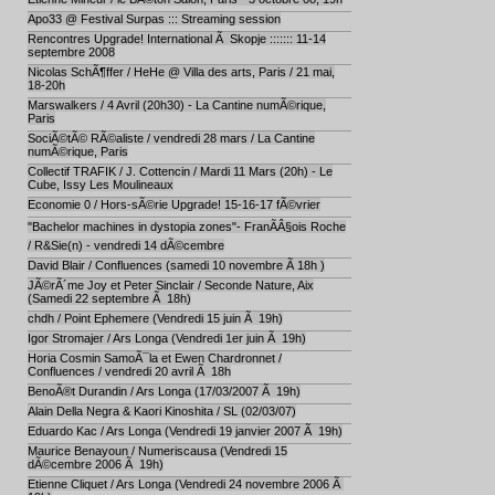
Apo33 @ Festival Surpas ::: Streaming session
Rencontres Upgrade! International Ã Skopje ::::::: 11-14
septembre 2008
Nicolas SchÃ¶ffer / HeHe @ Villa des arts, Paris / 21 mai,
18-20h
Marswalkers / 4 Avril (20h30) - La Cantine numÃ©rique,
Paris
SociÃ©tÃ© RÃ©aliste / vendredi 28 mars / La Cantine
numÃ©rique, Paris
Collectif TRAFIK / J. Cottencin / Mardi 11 Mars (20h) - Le
Cube, Issy Les Moulineaux
Economie 0 / Hors-sÃ©rie Upgrade! 15-16-17 fÃ©vrier
"Bachelor machines in dystopia zones"- FranÃÂ§ois Roche
/ R&Sie(n) - vendredi 14 dÃ©cembre
David Blair / Confluences (samedi 10 novembre Ã 18h )
JÃ©rÃ´me Joy et Peter Sinclair / Seconde Nature, Aix
(Samedi 22 septembre Ã 18h)
chdh / Point Ephemere (Vendredi 15 juin Ã 19h)
Igor Stromajer / Ars Longa (Vendredi 1er juin Ã 19h)
Horia Cosmin SamoÃ¯la et Ewen Chardronnet /
Confluences / vendredi 20 avril Ã 18h
BenoÃ®t Durandin / Ars Longa (17/03/2007 Ã 19h)
Alain Della Negra & Kaori Kinoshita / SL (02/03/07)
Eduardo Kac / Ars Longa (Vendredi 19 janvier 2007 Ã 19h)
Maurice Benayoun / Numeriscausa (Vendredi 15
dÃ©cembre 2006 Ã 19h)
Etienne Cliquet / Ars Longa (Vendredi 24 novembre 2006 Ã