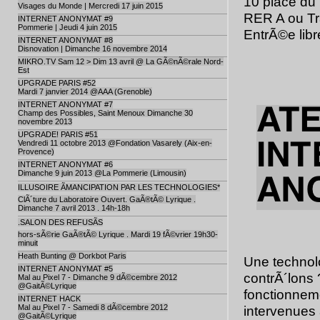
10 place du 
Visages du Monde | Mercredi 17 juin 2015
RER A ou Tr
INTERNET ANONYMAT #9
Pommerie | Jeudi 4 juin 2015
EntrÃ©e libr
INTERNET ANONYMAT #8
Disnovation | Dimanche 16 novembre 2014
MIKRO.TV Sam 12 > Dim 13 avril @ La GÃ©nÃ©rale Nord-
Est
UPGRADE PARIS #52
Mardi 7 janvier 2014 @AAA (Grenoble)
INTERNET ANONYMAT #7
Champ des Possibles, Saint Menoux Dimanche 30
novembre 2013
UPGRADE! PARIS #51
Vendredi 11 octobre 2013 @Fondation Vasarely (Aix-en-
Provence)
INTERNET ANONYMAT #6
Dimanche 9 juin 2013 @La Pommerie (Limousin)
ILLUSOIRE ÃMANCIPATION PAR LES TECHNOLOGIES*
ClÃ´ture du Laboratoire Ouvert. GaÃ®tÃ© Lyrique .
Dimanche 7 avril 2013 . 14h-18h
.SALON DES REFUSÃS
hors-sÃ©rie GaÃ®tÃ© Lyrique . Mardi 19 fÃ©vrier 19h30-
minuit
Heath Bunting @ Dorkbot Paris
Une technol
INTERNET ANONYMAT #5
contrÃ´lons 
Mal au Pixel 7 - Dimanche 9 dÃ©cembre 2012
@GaitÃ©Lyrique
fonctionnem
INTERNET HACK
Mal au Pixel 7 - Samedi 8 dÃ©cembre 2012
intervenues 
@GaitÃ©Lyrique