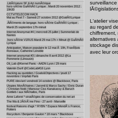
surveillance
.LittÃ©rature SF & Art numÃ©rique
hors-sÃ©rie GaÃ®tÃ© Lyrique . Mardi 20 novembre 2012 .
lÃ©gislation
19h30
CCTV/TELECOM HACK
Mal au Pixel 7 - Samedi 27 octobre 2012 @GaitÃ©Lyrique
L'atelier vi
.ÃlÃ©ments de langage. hors-sÃ©rie GaÃ®tÃ© Lyrique .
au regard de
Mardi 25 septembre 17h-minuit
chiffrement,
Internet Anonymat #4 | mercredi 25 juillet | Summerlab de
Nantes
alternatives
.hors-sÃ©rie V1RUS Mardi 29 mai 17h > Minuit @ GaÃ®tÃ©
Lyrique
stockage dist
Anticipation, Maison populaire le 12 mai Ã 19h, FranÃ§ois
avec leur ord
Ronsiaux, Catherine Lenoble
Internet anonymat #3 | dimanche 8 avril 2012 @La
Pommerie (Limousin)
Oli_Lab @Kernel Panic - AADN Lyon / 29 mars
Valentin Durif @CodeLab#16 Lyon
Hacking au quotidien / Goals&Objectives / jeudi 17
novembre / tmp/lab Paris
PURE /dev/art/ vendredi 14 octobre @ Blackboxe, Paris
Utopies MonÃ©taires / Jaromil & Marco Sachy / Enric Duran
/ Christian Nold / Mansour Ciss Kanakassy & Baruch
Gottlieb / aux MÃ©tallos, Paris
Anne Laforet * stratÃ©gies de conservation du net art
The Wa & JÃ©rÃ´me Fino - 27 avril - Marseille
festival Raisons d'agir * RYBN * Espace MendÃ¨s France,
Poitiers
Recyclism / Benjamin Gaulon * 18 mars * Blackboxe