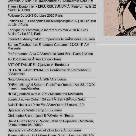
Valentina Vuksic * 19 dÃ©cembre * GÃ©nÃ©rale Nord-Est
Thierry Boutonnier - EPLURIBUSUNUM Ã Plateforme, le 12
dÃ©c. Ã 17:00
Politique 0 / 1-2-3 Octobre 2010 Paris
Editions MF - Ecosophies ou Ã©copolitique? 26 juin 14h-19h
au 104 / Paris
Fabrique du commun, le mercredi 26 mai 2010 Ã 17h /
Atelier 2 / Le 104, Paris
Internet et Anonymat 2 / Empreintes NumÃ©riques - 10 avril
Samon Takahashi et Emanuele Carcano - 27/02 - RIAM
Marseille
Performances Ã la GÃ©nÃ©rale Nord-Est - Paris 11Ã¨me
10-11-12 janvier Ã Ars Longa - Paris
ART OF FAILURE - 7 janvier Ã Bordeaux
INTERNET/ANONYMAT - GÃ©nÃ©rale de Parmentier - 5
dÃ©cembre
Nogo Voyages, 4 juin Ã 20h / Ars Longa
RYBN . MichaÃ«l Sellam . RadioFreeRobots . Apo33 . JODI
::: aux ImmatÃ©rielles
HONF, jeudi 30 avril Ã 20h / Maison des MÃ©tallos
Jonah Brucker-Cohen, 24 avril Ã 19h / BÃ©ton Salon
Alain Thibault au Point EphÃ©mÃ¨re ::: 17 mars - 19h
Upgrade! @ Wintercamp ::: 3-7 mars
Christophe Bruno - jeudi 5 fÃ©vrier Ã l'Ensba
David Guez / Annick Rivoire , Maison Populaire - Montreuil,
28 novembre 08, 20h30
Upgrade! @ FAREM 20 et 21 octobre Ã Bordeaux
Etienne Mineur / le BÃ©ton Salon, Paris - 3 octobre 08, 19h