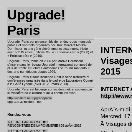
Upgrade!
Paris
Upgrade! Paris est un ensemble de rendez-vous mensuels,
publics et itinérants organisés par Julie Morel et Marika
INTER
Dermineur; et une série d'événements bisannuels, initiée
avec RYBN et les Éditions MF: « Économie zéro » (2008) et
« Politique zéro » (2010).
Visage
Upgrade! Paris, fondé en 2006 par Marika Dermineur,
s'insère dans le réseau Upgrade! International composé de
plus de trente structures autonomes se réunissant autour
2015
des arts numériques depuis 1999.
Upgrade! Paris « sous influence » est la série d'ateliers et
conférences organisée dans le cadre de Laboratoire Ouvert
à la Gaîté Lyrique (avril 2012 - mars 2013).
INTERNET
Upgrade! Paris est hébergé sur Incident.net, et soutenu par
le Ministère de la culture et de la communication.
http://www
http://incident.net/upgradeparis/
upgrade at incident . net
AprÃ¨s-midi 
Rendez-vous
Mercredi 17 
INTERNET ANONYMAT #11
Ã Visages 
RENCONTRES DE LA POMMERIE | 26 aoÃ»t 2016
INTERNET ANONYMAT #10