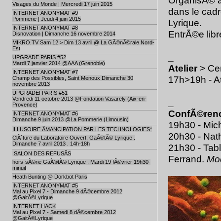
OrganisÃ© a
Visages du Monde | Mercredi 17 juin 2015
dans le cad
INTERNET ANONYMAT #9
Pommerie | Jeudi 4 juin 2015
Lyrique.
INTERNET ANONYMAT #8
EntrÃ©e libre
Disnovation | Dimanche 16 novembre 2014
MIKRO.TV Sam 12 > Dim 13 avril @ La GÃ©nÃ©rale Nord-
Est
_
UPGRADE PARIS #52
Mardi 7 janvier 2014 @AAA (Grenoble)
Atelier
> Ce
INTERNET ANONYMAT #7
17h>19h - At
Champ des Possibles, Saint Menoux Dimanche 30
novembre 2013
UPGRADE! PARIS #51
Vendredi 11 octobre 2013 @Fondation Vasarely (Aix-en-
_
Provence)
ConfÃ©renc
INTERNET ANONYMAT #6
Dimanche 9 juin 2013 @La Pommerie (Limousin)
19h30 - Mich
ILLUSOIRE ÃMANCIPATION PAR LES TECHNOLOGIES*
20h30 - Nat
ClÃ´ture du Laboratoire Ouvert. GaÃ®tÃ© Lyrique .
Dimanche 7 avril 2013 . 14h-18h
21h30 - Tab
.SALON DES REFUSÃS
Ferrand.
Mod
hors-sÃ©rie GaÃ®tÃ© Lyrique . Mardi 19 fÃ©vrier 19h30-
minuit
Heath Bunting @ Dorkbot Paris
INTERNET ANONYMAT #5
Mal au Pixel 7 - Dimanche 9 dÃ©cembre 2012
@GaitÃ©Lyrique
INTERNET HACK
Mal au Pixel 7 - Samedi 8 dÃ©cembre 2012
@GaitÃ©Lyrique