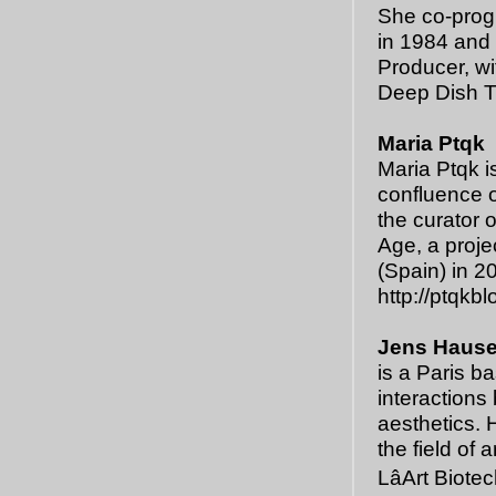
She co-progr
in 1984 and 
Producer, wi
Deep Dish T
Maria Ptqk
Maria Ptqk i
confluence o
the curator 
Age, a proje
(Spain) in 2
http://ptqkb
Jens Hause
is a Paris b
interactions
aesthetics. 
the field of
LâArt Biote