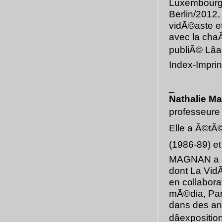
Luxembourg),
Berlin/2012,
vidÃ©aste et
avec la cha
publiÃ© Lâa
Index-Imprin
_
Nathalie M
professeure 
Elle a Ã©tÃ©
(1986-89) et
MAGNAN a co
dont La VidÃ
en collabor
mÃ©dia, Pari
dans des ant
dâexpositi