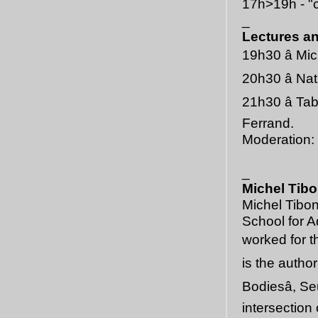
17h>19h - "c
_
Lectures a
19h30 â Mic
20h30 â N
21h30 â T
Ferrand.
Moderation:
_
Michel Tibo
Michel Tibon
School for 
worked for t
is the autho
Bodiesâ, Se
intersection