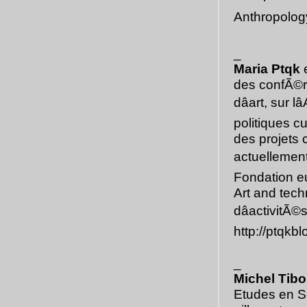
Anthropology
_
Maria Ptqk
e
des confÃ©re
dâart, sur l
politiques c
des projets 
actuellemen
Fondation eu
Art and tech
dâactivitÃ©
http://ptqkb
_
Michel Tibo
Etudes en Sc