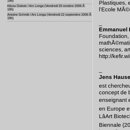
19h)
Plastiques, 
Kitsou Dubois / Ars Longa (Vendredi 20 octobre 2006 Ã
l'Ecole MÃ©
19h)
Antoine Schmitt / Ars Longa (Vendredi 22 septembre 2006 Ã
19h)
_
Emmanuel 
Foundation,
mathÃ©matiqu
sciences, ar
http://kefir.wi
_
Jens Hause
est cherche
concept de 
enseignant e
en Europe et
LâArt Biote
Biennale (20