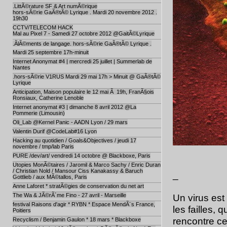
.LittÃ©rature SF & Art numÃ©rique
hors-sÃ©rie GaÃ®tÃ© Lyrique . Mardi 20 novembre 2012 .
19h30
CCTV/TELECOM HACK
Mal au Pixel 7 - Samedi 27 octobre 2012 @GaitÃ©Lyrique
.ÃlÃ©ments de langage. hors-sÃ©rie GaÃ®tÃ© Lyrique .
Mardi 25 septembre 17h-minuit
Internet Anonymat #4 | mercredi 25 juillet | Summerlab de
Nantes
.hors-sÃ©rie V1RUS Mardi 29 mai 17h > Minuit @ GaÃ®tÃ©
Lyrique
Anticipation, Maison populaire le 12 mai Ã 19h, FranÃ§ois
Ronsiaux, Catherine Lenoble
Internet anonymat #3 | dimanche 8 avril 2012 @La
Pommerie (Limousin)
Oli_Lab @Kernel Panic - AADN Lyon / 29 mars
Valentin Durif @CodeLab#16 Lyon
Hacking au quotidien / Goals&Objectives / jeudi 17
novembre / tmp/lab Paris
PURE /dev/art/ vendredi 14 octobre @ Blackboxe, Paris
Utopies MonÃ©taires / Jaromil & Marco Sachy / Enric Duran
/ Christian Nold / Mansour Ciss Kanakassy & Baruch
_
Gottlieb / aux MÃ©tallos, Paris
Anne Laforet * stratÃ©gies de conservation du net art
The Wa & JÃ©rÃ´me Fino - 27 avril - Marseille
Un virus est 
festival Raisons d'agir * RYBN * Espace MendÃ¨s France,
les failles, 
Poitiers
rencontre ce
Recyclism / Benjamin Gaulon * 18 mars * Blackboxe