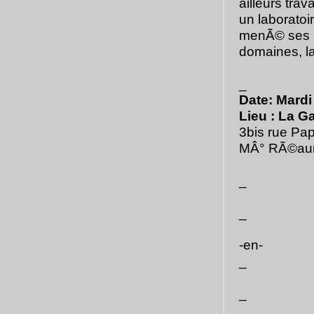
ailleurs tra
un laboratoi
menÃ© ses pr
domaines, la
_
Date: Mardi
Lieu : La 
3bis rue Pap
MÂ° RÃ©aumu
_
_
-en-
_
_