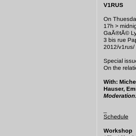
V1RUS
On Thuesda
17h > midnig
GaÃ®tÃ© Lyr
3 bis rue Pa
2012/v1rus/
Special issu
On the relat
With: Miche
Hauser, Em
Moderation
_
Schedule
Workshop