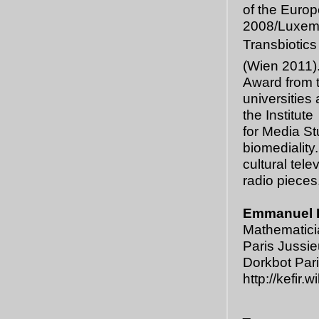
of the Europ
2008/Luxembo
Transbiotics
(Wien 2011)
Award from t
universities
the Institute
for Media St
biomediality
cultural tel
radio pieces
Emmanuel 
Mathematicia
Paris Jussi
Dorkbot Pari
http://kefir.
_