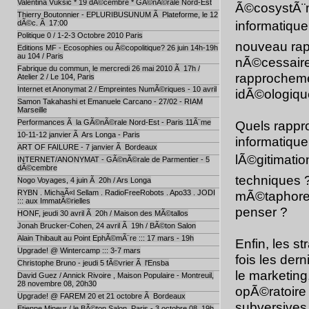
Valentina Vuksic * 19 dÃ©cembre * GÃ©nÃ©rale Nord-Est
Ã©cosystÃ¨m
Thierry Boutonnier - EPLURIBUSUNUM Ã Plateforme, le 12
informatique
dÃ©c. Ã 17:00
Politique 0 / 1-2-3 Octobre 2010 Paris
nouveau rappo
Editions MF - Ecosophies ou Ã©copolitique? 26 juin 14h-19h
au 104 / Paris
nÃ©cessaire
Fabrique du commun, le mercredi 26 mai 2010 Ã 17h /
rapprocheme
Atelier 2 / Le 104, Paris
Internet et Anonymat 2 / Empreintes NumÃ©riques - 10 avril
idÃ©ologiqu
Samon Takahashi et Emanuele Carcano - 27/02 - RIAM
Marseille
Performances Ã la GÃ©nÃ©rale Nord-Est - Paris 11Ã¨me
Quels rappro
10-11-12 janvier Ã Ars Longa - Paris
informatique
ART OF FAILURE - 7 janvier Ã Bordeaux
lÃ©gitimatio
INTERNET/ANONYMAT - GÃ©nÃ©rale de Parmentier - 5
dÃ©cembre
techniques 
Nogo Voyages, 4 juin Ã 20h / Ars Longa
RYBN . MichaÃ«l Sellam . RadioFreeRobots . Apo33 . JODI
mÃ©taphore 
::: aux ImmatÃ©rielles
penser ?
HONF, jeudi 30 avril Ã 20h / Maison des MÃ©tallos
Jonah Brucker-Cohen, 24 avril Ã 19h / BÃ©ton Salon
Alain Thibault au Point EphÃ©mÃ¨re ::: 17 mars - 19h
Enfin, les s
Upgrade! @ Wintercamp ::: 3-7 mars
fois les der
Christophe Bruno - jeudi 5 fÃ©vrier Ã l'Ensba
le marketing
David Guez / Annick Rivoire , Maison Populaire - Montreuil,
28 novembre 08, 20h30
opÃ©ratoire 
Upgrade! @ FAREM 20 et 21 octobre Ã Bordeaux
subversives,
Etienne Mineur / le BÃ©ton Salon, Paris - 3 octobre 08, 19h