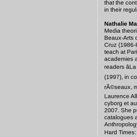
that the con
in their regu
Nathalie M
Media theori
Beaux-Arts d
Cruz (1986-8
teach at Par
academies an
readers âL
(1997), in c
rÃ©seaux, mÃ
Laurence Al
cyborg et au
2007. She pu
catalogues a
Anthropology
Hard Times: