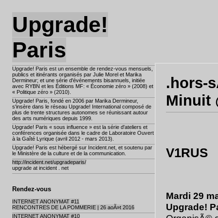
Upgrade!
Paris
Upgrade! Paris est un ensemble de rendez-vous mensuels,
publics et itinérants organisés par Julie Morel et Marika
.hors-
Dermineur; et une série d'événements bisannuels, initiée
avec RYBN et les Éditions MF: « Économie zéro » (2008) et
« Politique zéro » (2010).
Minuit
Upgrade! Paris, fondé en 2006 par Marika Dermineur,
s'insère dans le réseau Upgrade! International composé de
plus de trente structures autonomes se réunissant autour
des arts numériques depuis 1999.
Upgrade! Paris « sous influence » est la série d'ateliers et
conférences organisée dans le cadre de Laboratoire Ouvert
à la Gaîté Lyrique (avril 2012 - mars 2013).
Upgrade! Paris est hébergé sur Incident.net, et soutenu par
V1RUS
le Ministère de la culture et de la communication.
http://incident.net/upgradeparis/
upgrade at incident . net
Rendez-vous
Mardi 29 ma
INTERNET ANONYMAT #11
Upgrade! Pa
RENCONTRES DE LA POMMERIE | 26 aoÃ»t 2016
INTERNET ANONYMAT #10