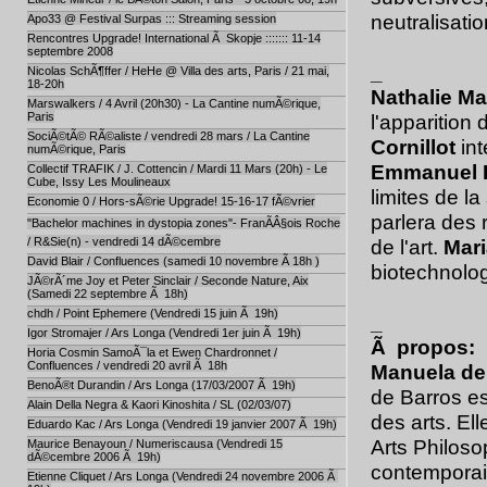
neutralisatio
Apo33 @ Festival Surpas ::: Streaming session
Rencontres Upgrade! International Ã Skopje ::::::: 11-14
septembre 2008
_
Nicolas SchÃ¶ffer / HeHe @ Villa des arts, Paris / 21 mai,
18-20h
Nathalie M
Marswalkers / 4 Avril (20h30) - La Cantine numÃ©rique,
Paris
l'apparition
SociÃ©tÃ© RÃ©aliste / vendredi 28 mars / La Cantine
Cornillot
int
numÃ©rique, Paris
Emmanuel 
Collectif TRAFIK / J. Cottencin / Mardi 11 Mars (20h) - Le
Cube, Issy Les Moulineaux
limites de l
Economie 0 / Hors-sÃ©rie Upgrade! 15-16-17 fÃ©vrier
parlera des 
"Bachelor machines in dystopia zones"- FranÃÂ§ois Roche
/ R&Sie(n) - vendredi 14 dÃ©cembre
de l'art.
Mari
David Blair / Confluences (samedi 10 novembre Ã 18h )
biotechnolog
JÃ©rÃ´me Joy et Peter Sinclair / Seconde Nature, Aix
(Samedi 22 septembre Ã 18h)
chdh / Point Ephemere (Vendredi 15 juin Ã 19h)
_
Igor Stromajer / Ars Longa (Vendredi 1er juin Ã 19h)
Ã propos:
Horia Cosmin SamoÃ¯la et Ewen Chardronnet /
Confluences / vendredi 20 avril Ã 18h
Manuela de
BenoÃ®t Durandin / Ars Longa (17/03/2007 Ã 19h)
de Barros e
Alain Della Negra & Kaori Kinoshita / SL (02/03/07)
des arts. El
Eduardo Kac / Ars Longa (Vendredi 19 janvier 2007 Ã 19h)
Arts Philosop
Maurice Benayoun / Numeriscausa (Vendredi 15
dÃ©cembre 2006 Ã 19h)
contemporai
Etienne Cliquet / Ars Longa (Vendredi 24 novembre 2006 Ã