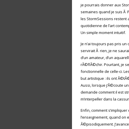
je pourrais donner aux Sto
semaines quand je suis Ã P
les StormSessions restent
quotidienne de l’art conte
Un simple moment intuitif.
Je n’ai toujours pas pris un
servirait Ã rien, je ne saur
d’un amateur, d’un aquarell
rÃ©flÃ©chir. Pourtant, je s
fonctionnelle de celle-ci.
but artistique : ils ont Ã©t
Aussi, lorsque j’Ã©coute u
demande comment il est stru
m’interpeller dans la cassur
Enfin, comment s’implique
l’enseignement, quand on es
Ã©pisodiquement. J’avance