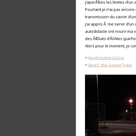
j’aperÃ§ois les limites d’un a
Pourtant je n’ai pas encor
transmission du savoir d’u
j’ai appris Ã me servir d’u
autodidacte ont nourri ma 
des Ã©tats d’Ã¢Mes (parfo
Alors pour le moment, je c
>
NorthUistIntroSong
>
Bear2, the Sunset Track