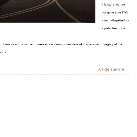
this story, we are
not quite sure if it’s
a man disguised as
a polar bear or a
 humour and a sense of uneasiness raising questions of displacement, fragility of the
etc ».
Article suivant →