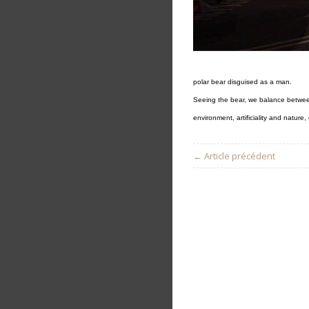
polar bear disguised as a man.
Seeing the bear, we balance between
environment, artificiality and nature, 
← Article précédent