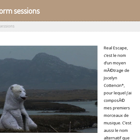
torm sessions
sessions
Real Escape,
c’est le nom
d’un moyen
mÃ©trage de
Jocelyn
Cottencin*,
pour lequel j’ai
composÃ©
mes premiers
morceaux de
musique. C’est
aussi le nom
alternatif que