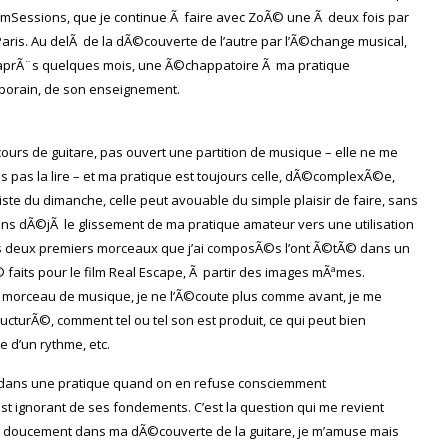
rmSessions, que je continue Ã faire avec ZoÃ© une Ã deux fois par
aris. Au delÃ de la dÃ©couverte de l’autre par l’Ã©change musical,
 aprÃ¨s quelques mois, une Ã©chappatoire Ã ma pratique
mporain, de son enseignement.
 cours de guitare, pas ouvert une partition de musique – elle ne me
ais pas la lire – et ma pratique est toujours celle, dÃ©complexÃ©e,
iste du dimanche, celle peut avouable du simple plaisir de faire, sans
ens dÃ©jÃ le glissement de ma pratique amateur vers une utilisation
 Les deux premiers morceaux que j’ai composÃ©s l’ont Ã©tÃ© dans un
Ã© faits pour le film Real Escape, Ã partir des images mÃªmes.
n morceau de musique, je ne l’Ã©coute plus comme avant, je me
cturÃ©, comment tel ou tel son est produit, ce qui peut bien
e d’un rythme, etc.
r dans une pratique quand on en refuse consciemment
t ignorant de ses fondements. C’est la question qui me revient
 doucement dans ma dÃ©couverte de la guitare, je m’amuse mais