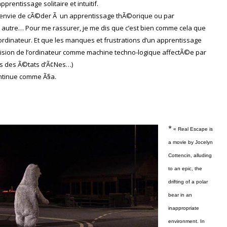
pprentissage solitaire et intuitif.
e envie de cÃ©der Ã un apprentissage thÃ©orique ou par
n autre… Pour me rassurer, je me dis que c’est bien comme cela que
n ordinateur. Et que les manques et frustrations d’un apprentissage
vision de l’ordinateur comme machine techno-logique affectÃ©e par
is des Ã©tats d’Ã¢Nes…)
ontinue comme Ã§a.
*
« Real Escape is
a movie by Jocelyn
Cottencin, alluding
to an epic, the
drifting of a polar
bear in an
inappropriate
environment. In