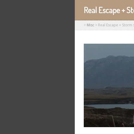
Real Escape + S
>
Misc
>
Real Escape + Storm 