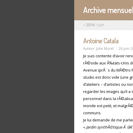
Archive mensuel
>
2016
>
juin
Antoine Catala
Auteur:
Julie Morel
26 juin 
Je suis contente d’avoir r
rÃ©side aux Ã‰tats-Unis de
Avenue (prÃ¨s du MÃ©tro F
studio est donc vide (une 
d’ateliers – d’artistes ou 
regarder les images qu’il a 
personnel dans la rÃ©alisati
monde est petit, et malgrÃ
communs.
Je lui demande de me parler
«
Jardin synthÃ©tique Ã lâ€