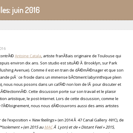
les:
juin 2016
2016
encontrÃ©
Antoine Catala
, artiste franÃ§ais originaire de Toulouse qui
puis environ dix ans. Son studio est situÃ© Ã Brooklyn, sur Park
lushing Avenue). Comme il est en train de dÃ©mÃ©nager et que son
grande piÃ¨ce froide dans un immense bÃ¢timent labyrinthique plein
non), nous nous posons dans un cafÃ© non loin de lÃ pour discuter et
sÃ©lectionnÃ©. Cette discussion porte sur son travail et le plaisir
on artistique, le post-Internet. Lors de cette discussion, comme le
© l’Ã©loignement, nous nous dÃ©couvrons aussi des amis artistes
 de l’exposition «
New feelings
» (en 2014 Ã 47 Canal Gallery -NYC), de
™isolement » (en 2015 au
MAC
Ã Lyon) et de « Distant Feel » 2015,