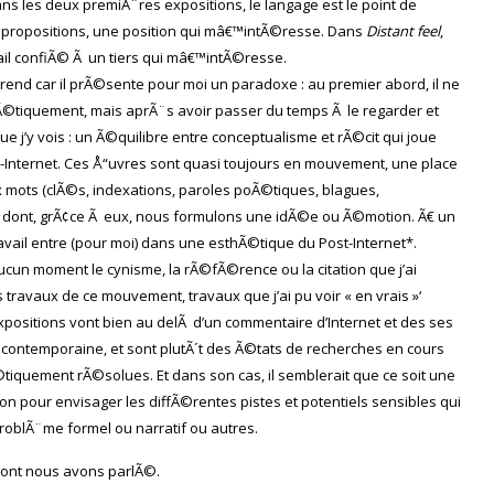
ns les deux premiÃ¨res expositions, le langage est le point de
s propositions, une position qui mâ€™intÃ©resse. Dans
Distant feel
,
vail confiÃ© Ã un tiers qui mâ€™intÃ©resse.
prend car il prÃ©sente pour moi un paradoxe : au premier abord, il ne
©tiquement, mais aprÃ¨s avoir passer du temps Ã le regarder et
e j’y vois : un Ã©quilibre entre conceptualisme et rÃ©cit qui joue
Internet. Ces Å“uvres sont quasi toujours en mouvement, une place
mots (clÃ©s, indexations, paroles poÃ©tiques, blagues,
n dont, grÃ¢ce Ã eux, nous formulons une idÃ©e ou Ã©motion. Ã€ un
vail entre (pour moi) dans une esthÃ©tique du Post-Internet*.
ucun moment le cynisme, la rÃ©fÃ©rence ou la citation que j’ai
ravaux de ce mouvement, travaux que j’ai pu voir « en vrais »‘
positions vont bien au delÃ d’un commentaire d’Internet et des ses
 contemporaine, et sont plutÃ´t des Ã©tats de recherches en cours
tiquement rÃ©solues. Et dans son cas, il semblerait que ce soit une
on pour envisager les diffÃ©rentes pistes et potentiels sensibles qui
oblÃ¨me formel ou narratif ou autres.
 dont nous avons parlÃ©.