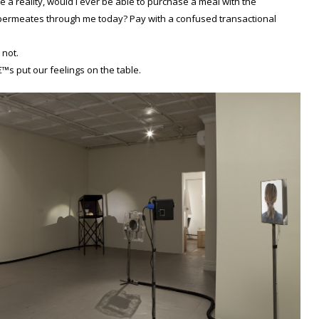
 a reality, would I ever be able to purchase a meal with the
permeates through me today? Pay with a confused transactional
 not.
€™s put our feelings on the table.