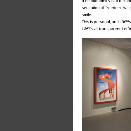
If emotionomics is to become
sensation of freedom that 
smile.
This is personal, and itâ€™s
Itâ€™s all transparent. Letâ