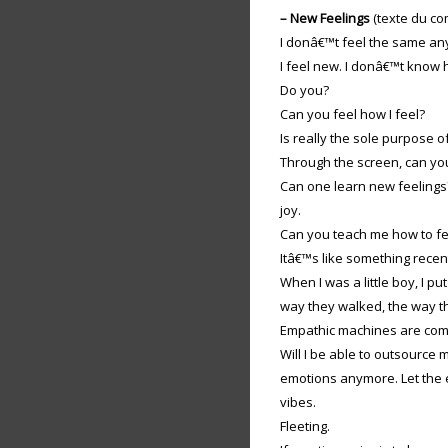
– New Feelings
(texte du c
I donâ€™t feel the same a
I feel new. I donâ€™t know 
Do you?
Can you feel how I feel?
Is really the sole purpose o
Through the screen, can you
Can one learn new feelings?
joy.
Can you teach me how to fee
Itâ€™s like something recen
When I was a little boy, I p
way they walked, the way th
Empathic machines are comin
Will I be able to outsource 
emotions anymore. Let the
vibes.
Fleeting.