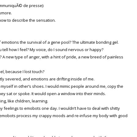
ommuniquÃ© de presse):
nymore.
how to describe the sensation.
f emotions the survival of a gene pool? The ultimate bonding gel.
 tell how I feel? My voice, do I sound nervous or happy?
 A new type of anger, with a hint of pride, a new breed of painless
l, because I lost touch?
tly severed, and emotions are drifting inside of me.
ut myself in other’s shoes. I would mimic people around me, copy the
ey sat or spoke. It would open a window into their minds.
g, like children, learning.
my feelings to emobots one day. I wouldn’t have to deal with shitty
 emobots process my crappy moods and re-infuse my body with good