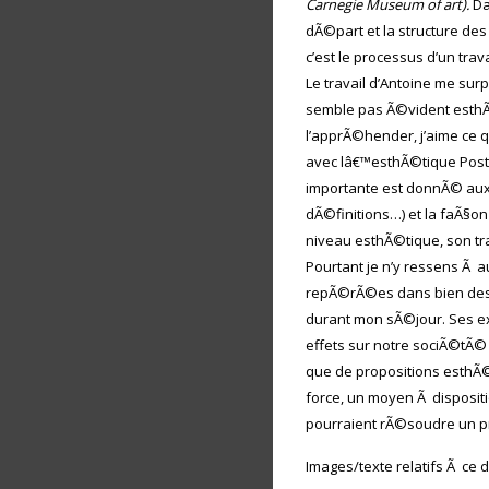
Carnegie Museum of art).
Da
dÃ©part et la structure de
c’est le processus d’un tra
Le travail d’Antoine me sur
semble pas Ã©vident esthÃ
l’apprÃ©hender, j’aime ce qu
avec lâ€™esthÃ©tique Post-
importante est donnÃ© aux 
dÃ©finitions…) et la faÃ§o
niveau esthÃ©tique, son tra
Pourtant je n’y ressens Ã a
repÃ©rÃ©es dans bien des t
durant mon sÃ©jour. Ses ex
effets sur notre sociÃ©tÃ©
que de propositions esthÃ©
force, un moyen Ã dispositi
pourraient rÃ©soudre un pr
Images/texte relatifs Ã ce