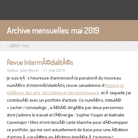
Archive mensuelles:
mai 2019
>
2019
>
mai
Revue IntermÃ©dialitÃ©s
Auteur:
Julie Morel
11 mai 2019
Je suis trÃ¨s heureuse d’annoncerÂ la parutionÂ du nouveau
numÃ©ro d’
IntermÃ©dialitÃ©s
, revue canadienne d’
Histoire et
thÃ©orie des arts, des lettres et des techniquesÂ
et Ã laquelle j’ai
contribuÃ© avec un portfolio d’artiste. Ce numÃ©ro, intitulÃ©
«
cacher / concealing
« , a Ã©tÃ© dirigÃ©e par deux personnes
dont j’admire le travail et l’Ã©nergie : Sophie Toupin et Nathalie
Casemajor ! Elles m’ont laissÃ© carte blanche pour dÃ©velopper
ce portfolio, qui me sert actuellement de base pour une Ã©dition
d’artiste Ã paraÃ®tre en Ã©dition limitÃ©e Ã l’automne !