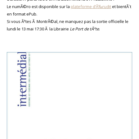
Le numÃ©ro est disponible sur la
plateforme d’Ã‰rudit
et bientÃ´t
en format ePub.
Si vous Ãªtes Ã MontrÃ©al, ne manquez pas la sortie officielle le
lundi le 13 mai 17:30 Ã la Librairie
Le Port de tÃªte
.