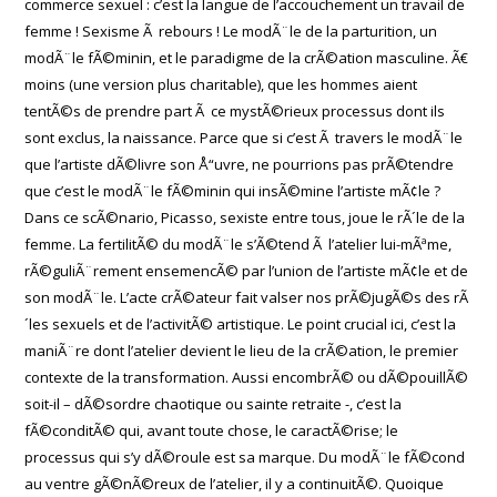
commerce sexuel : c’est la langue de l’accouchement un travail de
femme ! Sexisme Ã rebours ! Le modÃ¨le de la parturition, un
modÃ¨le fÃ©minin, et le paradigme de la crÃ©ation masculine. Ã€
moins (une version plus charitable), que les hommes aient
tentÃ©s de prendre part Ã ce mystÃ©rieux processus dont ils
sont exclus, la naissance. Parce que si c’est Ã travers le modÃ¨le
que l’artiste dÃ©livre son Å“uvre, ne pourrions pas prÃ©tendre
que c’est le modÃ¨le fÃ©minin qui insÃ©mine l’artiste mÃ¢le ?
Dans ce scÃ©nario, Picasso, sexiste entre tous, joue le rÃ´le de la
femme. La fertilitÃ© du modÃ¨le s’Ã©tend Ã l’atelier lui-mÃªme,
rÃ©guliÃ¨rement ensemencÃ© par l’union de l’artiste mÃ¢le et de
son modÃ¨le. L’acte crÃ©ateur fait valser nos prÃ©jugÃ©s des rÃ
´les sexuels et de l’activitÃ© artistique. Le point crucial ici, c’est la
maniÃ¨re dont l’atelier devient le lieu de la crÃ©ation, le premier
contexte de la transformation. Aussi encombrÃ© ou dÃ©pouillÃ©
soit-il – dÃ©sordre chaotique ou sainte retraite -, c’est la
fÃ©conditÃ© qui, avant toute chose, le caractÃ©rise; le
processus qui s’y dÃ©roule est sa marque. Du modÃ¨le fÃ©cond
au ventre gÃ©nÃ©reux de l’atelier, il y a continuitÃ©. Quoique