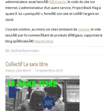
administrateur avait laissÃ©
Ã©chapper
le code du site sur
Internet. L’administrateur d’un autre service, Project Black Flag a
quant Ã lui
« paniquÃ© »
, fermÃ© son site et volÃ© l’argent en
stock.
Courant octobre, au moins six sites tentaient de
combler
le vide
laissÃ© par l’e-commerÃ§ant de produits illÃ©gaux, rapportait le
blog spÃ©cialisÃ©
Atlantis Blog
.
Recherches+notes
Collectif Le sans titre
Auteur:
Julie Morel
16 septembre 2014