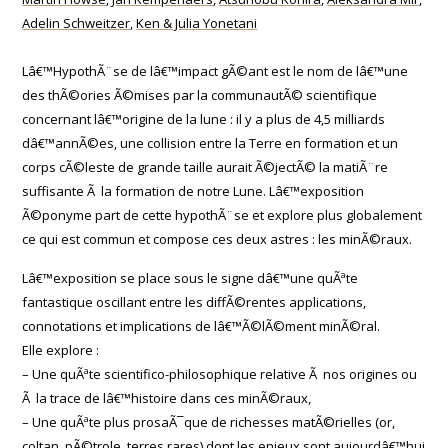
Adelin Schweitzer
,
Ken & Julia Yonetani
Lâ€™HypothÃ¨se de lâ€™impact gÃ©ant est le nom de lâ€™une
des thÃ©ories Ã©mises par la communautÃ© scientifique
concernant lâ€™origine de la lune : il y a plus de 4,5 milliards
dâ€™annÃ©es, une collision entre la Terre en formation et un
corps cÃ©leste de grande taille aurait Ã©jectÃ© la matiÃ¨re
suffisante Ã la formation de notre Lune. Lâ€™exposition
Ã©ponyme part de cette hypothÃ¨se et explore plus globalement
ce qui est commun et compose ces deux astres : les minÃ©raux.
Lâ€™exposition se place sous le signe dâ€™une quÃªte
fantastique oscillant entre les diffÃ©rentes applications,
connotations et implications de lâ€™Ã©lÃ©ment minÃ©ral.
Elle explore :
– Une quÃªte scientifico-philosophique relative Ã nos origines ou
Ã la trace de lâ€™histoire dans ces minÃ©raux,
– Une quÃªte plus prosaÃ¯que de richesses matÃ©rielles (or,
coltan, pÃ©trole, terres rares) dont les enjeux sont aujourdâ€™hui