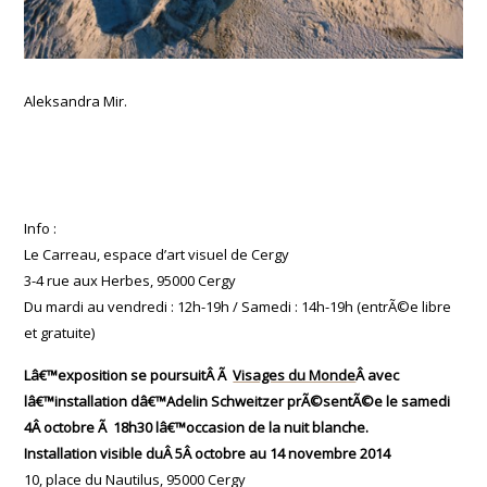
Aleksandra Mir.
Info :
Le Carreau, espace d’art visuel de Cergy
3-4 rue aux Herbes, 95000 Cergy
Du mardi au vendredi : 12h-19h / Samedi : 14h-19h (entrÃ©e libre
et gratuite)
Lâ€™exposition se poursuitÂ Ã
Visages du Monde
Â avec
lâ€™installation dâ€™Adelin Schweitzer prÃ©sentÃ©e le samedi
4Â octobre Ã 18h30 lâ€™occasion de la nuit blanche.
Installation visible duÂ 5Â octobre au 14 novembre 2014
10, place du Nautilus, 95000 Cergy