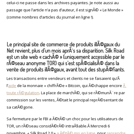
celui-ci ne passe dans les archives payantes. Je note aussi au
passage que l’article n’a pas d’auteur, il est signÃ© « Le Monde »
(comme nombres d’articles du journal en ligne !).
Le principal site de commerce de produits illÃ©gaux du
Net revient, plus d’un mois aprÃ¨s sa disparition. Silk Road
est un site web « cachÃ© » (uniquement accessible par le
rÃ©seau anonyme TOR) qui s’est spÃ©cialisÃ© dans la
vente de produits illÃ©gaux, avant tout des stupÃ©fiants.
Les transactions entre vendeurs et clients ne se faisaient qu’Ã
l’
aide
de la monnaie « chiffrÃ©e » Bitcoin, qui Ã©chappe encore
Ã
toute rÃ©gulation
. La place de marchÃ©, qui se rÃ©munÃ¨re par
commission sur les ventes, Ã©tait le principal reprÃ©sentant de
sa catÃ©gorie.
Sa fermeture par le FBI a Ã©tÃ© un choc pour les utilisateurs de
TOR, un rÃ©seau considÃ©rÃ© intraÃ§able.Â Mercredi 6
novembre, « Silk Road 2.0 »
a Ã©tÃ© mis en ligne
, pour
reprendre