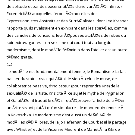
de solitude et par des excentricitÃ©s d’une variÃ©tÃ© infinie. »
ExcentricitÃ© auxquelles feront Ã©cho celles des
Expressionnistes Abstraits et des SurrÃ©alistes, dont Lee Krasner
rapporte qu’ils rivalisaient en exhibant dans les soirÃ©es, comme
des caniches de concours, leur Ã©pouses attifÃ©es de robes du
soir extravagantes – un sexisme qui court tout au long du
modernisme, dont le modÃ¨le fÃ©minin dans l’atelier est un autre
tÃ©moignage.
(…)
Le modÃ¨le est fondamentalement femme, le Romantisme l’a fait
passer du statut trivial qui Ã©tait le sien Ã celui de muse, de
collaboratrice passive, d’indicateur (pour reprendre Kris) de la
sexualitÃ© de l’artiste. Kris cite Ã ce sujet le mythe de Pygmalion
et GalatÃ©e : il traduit le dÃ©sir qu’Ã©prouve l’artiste de crÃ©er
un Ãªtre vivant plutÃ´t qu’un simulacre – le mannequin femelle Ã
la Kokoschka. Le modernisme c’est aussi un dÃ©filÃ© de
modÃ¨les cÃ©lÃ¨bres, de la Jo Hefernan de Courbet (il la partage
avec Whistler) et de la Victorine Meurent de Manet Ã la Kiki de