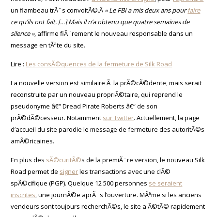
un flambeau trÃ¨s convoitÃ©.Â
« Le FBI a mis deux ans pour
faire
ce qu’ils ont fait. […] Mais il n’a obtenu que quatre semaines de
silence »
, affirme fiÃ¨rement le nouveau responsable dans un
message en tÃªte du site.
Lire :
Les consÃ©quences de la fermeture de Silk Road
La nouvelle version est similaire Ã la prÃ©cÃ©dente, mais serait
reconstruite par un nouveau propriÃ©taire, qui reprend le
pseudonyme â€“ Dread Pirate Roberts â€“ de son
prÃ©dÃ©cesseur. Notamment
sur Twitter
. Actuellement, la page
d’accueil du site parodie le message de fermeture des autoritÃ©s
amÃ©ricaines.
En plus des
sÃ©curitÃ©
s de la premiÃ¨re version, le nouveau Silk
Road permet de
signer
les transactions avec une clÃ©
spÃ©cifique (PGP). Quelque 12 500 personnes
se seraient
inscrites
, une journÃ©e aprÃ¨s l’ouverture. MÃªme si les anciens
vendeurs sont toujours recherchÃ©s, le site a Ã©tÃ© rapidement