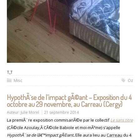
T_T
Misc
Oz
HypothÃ¨se de l’impact gÃ©ant – Exposition du 4
octobre au 29 novembre, au Carreau (Cergy)
Auteur:
Julie Morel
21 septembre 2014
La premiÃ¨re exposition commisariÃ©e par le collectif
Le sans titre
(CÃ©cile Azoulay,Â
CÃ©cile Babiole
et moi-mÃªme) s’appelle
HypothÃ¨se de lâ€™impact gÃ©ant
.
Elle aura lieu
au
Carreau
du 4