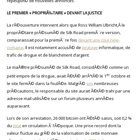
repeuplÃ© de nouvelles annonces.
LE PREMIER « PROPRIÃ‰TAIRE » DEVANT LA JUSTICE
La rÃ©ouverture intervient alors que Ross William Ulbricht,Â le
propriÃ©taire prÃ©sumÃ© de Silk Road premiÃ¨re version,
comparaissait pour la premiÃ¨re fois
devant une cour new-
yorkaise
. Il est notamment accusÃ© de
piratage
informatique, de
trafic de drogue et de blanchiment d’argent.
Le maÃ®tre prÃ©sumÃ© de Silk Road, considÃ©rÃ© comme un
er
petit empire de la drogue, avait Ã©tÃ© arrÃªtÃ© le 1
octobre et
le site fermÃ© dans la foulÃ©e. MalgrÃ©
ses
nombreuses
prÃ©cautions, le responsable du site aurait Ã©tÃ© trahi par une
adresse mail utilisÃ©e sur un forum plusieurs annÃ©es
auparavant.
Lors de son arrestation, 26 000 bitcoin ont Ã©tÃ© saisis, soit 0,2 %
du
total
en circulation Ã l’Ã©poque. Une prise record dont la
valeur fluctue au grÃ© de la valorisation de cette monnaie