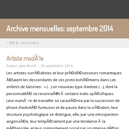
Archive mensuelles:
septembre 2014
>
2014
>
septembre
Artiste modÃ¨le
Auteur:
Julie Morel
26 septembre 2014
Les artistes surrÃ©alistes et leur prÃ©dÃ©cesseurs romantiques
Ã©taient les descendants de ces proto-bohÃ©miens dans L
es
enfants de Saturnes
: » (…) un nouveau type d’artiste (…), dont la
personnalitÃ© se reconnaÃ®t Ã certains traits spÃ©cifiques.
Leur maniÃ¨re de travailler se caractÃ©rise par la succession de
phase d’activitÃ© furieuses et de pause dans la crÃ©ation, leur
structure psychologique se distingue, elle, par une introspection
angoissÃ©e, leur tempÃ©rament par une tendance Ã la
mÃ©lancolie, et leur comportement social par un intense dÃ©sir