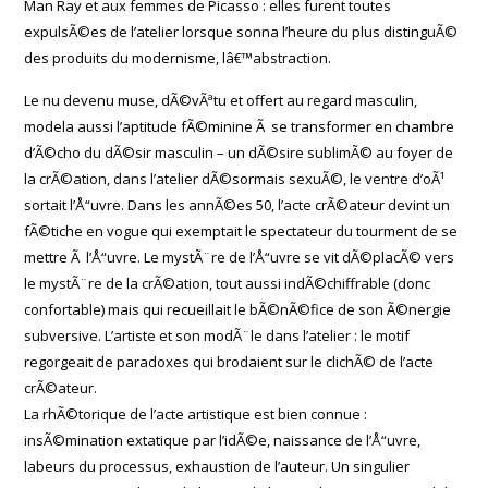
Man Ray et aux femmes de Picasso : elles furent toutes
expulsÃ©es de l’atelier lorsque sonna l’heure du plus distinguÃ©
des produits du modernisme, lâ€™abstraction.
Le nu devenu muse, dÃ©vÃªtu et offert au regard masculin,
modela aussi l’aptitude fÃ©minine Ã se transformer en chambre
d’Ã©cho du dÃ©sir masculin – un dÃ©sire sublimÃ© au foyer de
la crÃ©ation, dans l’atelier dÃ©sormais sexuÃ©, le ventre d’oÃ¹
sortait l’Å“uvre. Dans les annÃ©es 50, l’acte crÃ©ateur devint un
fÃ©tiche en vogue qui exemptait le spectateur du tourment de se
mettre Ã l’Å“uvre. Le mystÃ¨re de l’Å“uvre se vit dÃ©placÃ© vers
le mystÃ¨re de la crÃ©ation, tout aussi indÃ©chiffrable (donc
confortable) mais qui recueillait le bÃ©nÃ©fice de son Ã©nergie
subversive. L’artiste et son modÃ¨le dans l’atelier : le motif
regorgeait de paradoxes qui brodaient sur le clichÃ© de l’acte
crÃ©ateur.
La rhÃ©torique de l’acte artistique est bien connue :
insÃ©mination extatique par l’idÃ©e, naissance de l’Å“uvre,
labeurs du processus, exhaustion de l’auteur. Un singulier