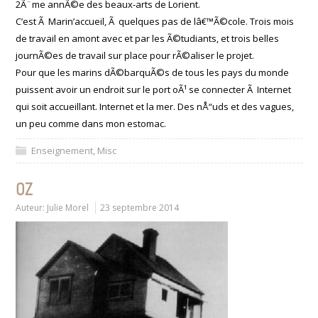
2Ã¨me annÃ©e des beaux-arts de Lorient.
C’est Ã Marin’accueil, Ã quelques pas de lâ€™Ã©cole. Trois mois
de travail en amont avec et par les Ã©tudiants, et trois belles
journÃ©es de travail sur place pour rÃ©aliser le projet.
Pour que les marins dÃ©barquÃ©s de tous les pays du monde
puissent avoir un endroit sur le port oÃ¹ se connecter Ã Internet
qui soit accueillant. Internet et la mer. Des nÅ“uds et des vagues,
un peu comme dans mon estomac.
Enseignement
,
Misc
OZ
Auteur:
Julie Morel
23 septembre 2014