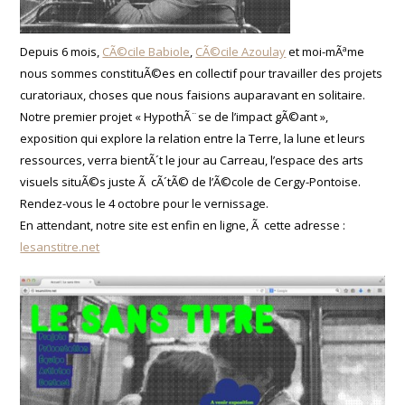
Depuis 6 mois,
CÃ©cile Babiole
,
CÃ©cile Azoulay
et moi-mÃªme
nous sommes constituÃ©es en collectif pour travailler des projets
curatoriaux, choses que nous faisions auparavant en solitaire.
Notre premier projet « HypothÃ¨se de l’impact gÃ©ant »,
exposition qui explore la relation entre la Terre, la lune et leurs
ressources, verra bientÃ´t le jour au Carreau, l’espace des arts
visuels situÃ©s juste Ã cÃ´tÃ© de l’Ã©cole de Cergy-Pontoise.
Rendez-vous le 4 octobre pour le vernissage.
En attendant, notre site est enfin en ligne, Ã cette adresse :
lesanstitre.net