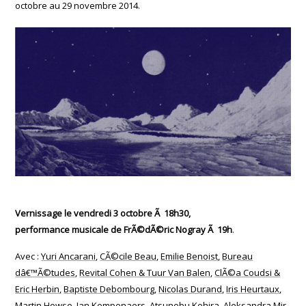
octobre au 29 novembre 2014.
Vernissage le vendredi 3 octobre Ã 18h30,
performance musicale de FrÃ©dÃ©ric Nogray Ã 19h
.
Avec :
Yuri Ancarani
,
CÃ©cile Beau
,
Emilie Benoist
,
Bureau
dâ€™Ã©tudes
,
Revital Cohen & Tuur Van Balen
,
ClÃ©a Coudsi &
Eric Herbin
,
Baptiste Debombourg
,
Nicolas Durand
,
Iris Heurtaux
,
Martin Howse
,
Jan Kempenaers
,
Atsunobu Kohira
,
Aleksandra Mir
,