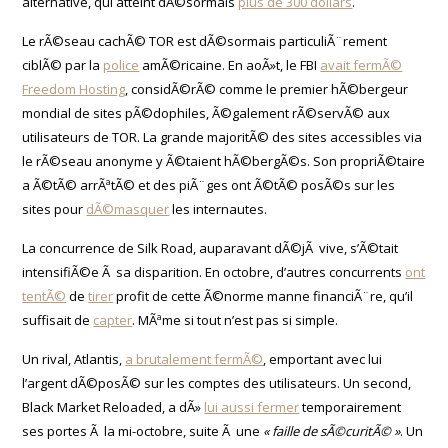
alternative, qui atteint dÃ©sormais
plus de 300 dollars
.
Le rÃ©seau cachÃ© TOR est dÃ©sormais particuliÃ¨rement
ciblÃ© par la
police
amÃ©ricaine. En aoÃ»t, le FBI
avait fermÃ©
Freedom Hosting
, considÃ©rÃ© comme le premier hÃ©bergeur
mondial de sites pÃ©dophiles, Ã©galement rÃ©servÃ© aux
utilisateurs de TOR. La grande majoritÃ© des sites accessibles via
le rÃ©seau anonyme y Ã©taient hÃ©bergÃ©s. Son propriÃ©taire
a Ã©tÃ© arrÃªtÃ© et des piÃ¨ges ont Ã©tÃ© posÃ©s sur les
sites pour
dÃ©masquer
les internautes.
La concurrence de Silk Road, auparavant dÃ©jÃ vive, s’Ã©tait
intensifiÃ©e Ã sa disparition. En octobre, d’autres concurrents
ont
tentÃ©
de
tirer
profit de cette Ã©norme manne financiÃ¨re, qu’il
suffisait de
capter
. MÃªme si tout n’est pas si simple.
Un rival, Atlantis,
a brutalement fermÃ©
, emportant avec lui
l’argent dÃ©posÃ© sur les comptes des utilisateurs. Un second,
Black Market Reloaded, a dÃ»
lui aussi fermer
temporairement
ses portes Ã la mi-octobre, suite Ã une
« faille de sÃ©curitÃ© »
. Un