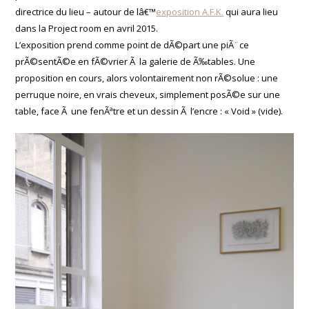
directrice du lieu – autour de lâ€™
exposition A.F.K.
qui aura lieu
dans la Project room en avril 2015.
L’exposition prend comme point de dÃ©part une piÃ¨ce
prÃ©sentÃ©e en fÃ©vrier Ã la galerie de Ã‰tables. Une
proposition en cours, alors volontairement non rÃ©solue : une
perruque noire, en vrais cheveux, simplement posÃ©e sur une
table, face Ã une fenÃªtre et un dessin Ã l’encre : « Void » (vide).