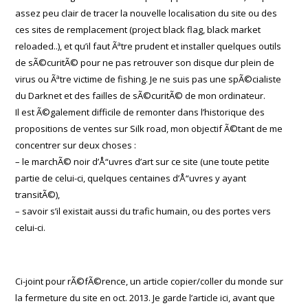
assez peu clair de tracer la nouvelle localisation du site ou des
ces sites de remplacement (project black flag, black market
reloaded..), et qu’il faut Ãªtre prudent et installer quelques outils
de sÃ©curitÃ© pour ne pas retrouver son disque dur plein de
virus ou Ãªtre victime de fishing. Je ne suis pas une spÃ©cialiste
du Darknet et des failles de sÃ©curitÃ© de mon ordinateur.
Il est Ã©galement difficile de remonter dans l’historique des
propositions de ventes sur Silk road, mon objectif Ã©tant de me
concentrer sur deux choses :
– le marchÃ© noir d’Å“uvres d’art sur ce site (une toute petite
partie de celui-ci, quelques centaines d’Å“uvres y ayant
transitÃ©),
– savoir s’il existait aussi du trafic humain, ou des portes vers
celui-ci.
Ci-joint pour rÃ©fÃ©rence, un article copier/coller du monde sur
la fermeture du site en oct. 2013. Je garde l’article ici, avant que