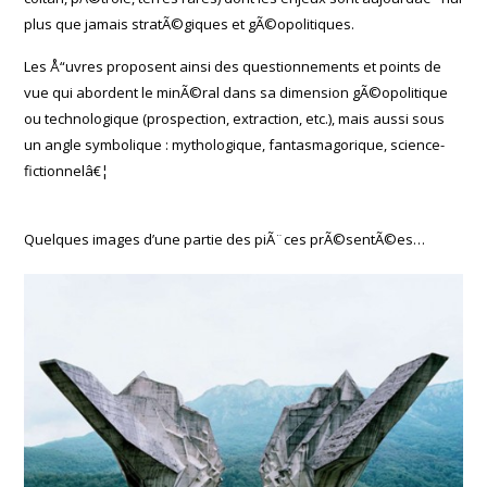
plus que jamais stratÃ©giques et gÃ©opolitiques.
Les Å“uvres proposent ainsi des questionnements et points de
vue qui abordent le minÃ©ral dans sa dimension gÃ©opolitique
ou technologique (prospection, extraction, etc.), mais aussi sous
un angle symbolique : mythologique, fantasmagorique, science-
fictionnelâ€¦
Quelques images d’une partie des piÃ¨ces prÃ©sentÃ©es…