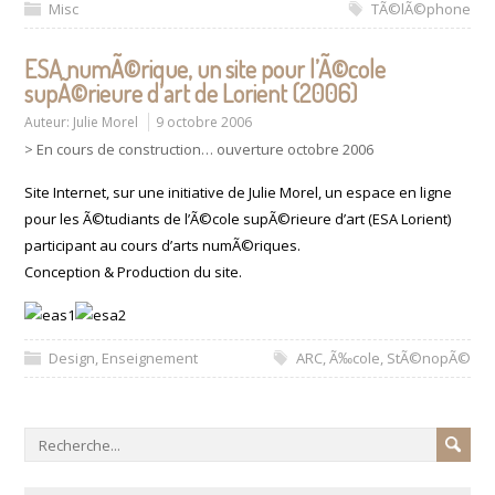
Misc
TÃ©lÃ©phone
ESA numÃ©rique, un site pour l’Ã©cole
supÃ©rieure d’art de Lorient (2006)
Auteur:
Julie Morel
9 octobre 2006
> En cours de construction… ouverture octobre 2006
Site Internet, sur une initiative de Julie Morel, un espace en ligne
pour les Ã©tudiants de l’Ã©cole supÃ©rieure d’art (ESA Lorient)
participant au cours d’arts numÃ©riques.
Conception & Production du site.
Design
,
Enseignement
ARC
,
Ã‰cole
,
StÃ©nopÃ©