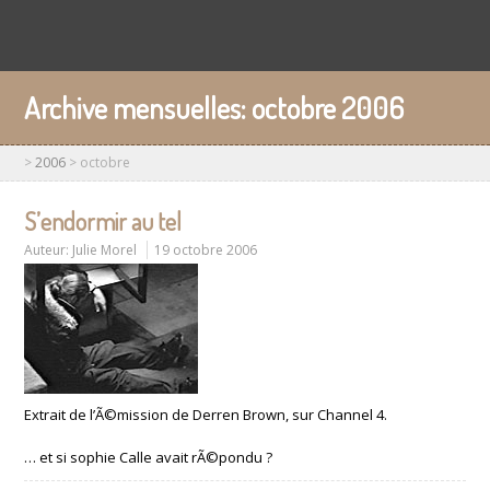
Archive mensuelles:
octobre 2006
>
2006
>
octobre
S’endormir au tel
Auteur:
Julie Morel
19 octobre 2006
Extrait de l’Ã©mission de Derren Brown, sur Channel 4.
… et si sophie Calle avait rÃ©pondu ?