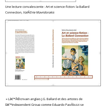
Une lecture convalescente : Art et science-fiction: la Ballard
Connection,
ValÃ©rie Mavridorakis
» Lâ€™Ã©crivain anglais J.G. Ballard et des artistes de
lâ€™Independent Group comme Eduardo PaoÂ­lozzi se