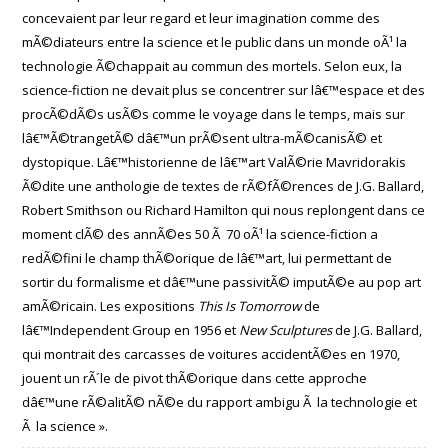
concevaient par leur regard et leur imagination comme des
mÃ©diateurs entre la science et le public dans un monde oÃ¹ la
technologie Ã©chappait au commun des mortels. Selon eux, la
science-fiction ne devait plus se concentrer sur lâ€™espace et des
procÃ©dÃ©s usÃ©s comme le voyage dans le temps, mais sur
lâ€™Ã©trangetÃ© dâ€™un prÃ©sent ultra-mÃ©canisÃ© et
dystopique. Lâ€™historienne de lâ€™art ValÃ©rie Mavridorakis
Ã©dite une anthologie de textes de rÃ©fÃ©rences de J.G. Ballard,
Robert Smithson ou Richard Hamilton qui nous replongent dans ce
moment clÃ© des annÃ©es 50 Ã 70 oÃ¹ la science-fiction a
redÃ©fini le champ thÃ©orique de lâ€™art, lui permettant de
sortir du formalisme et dâ€™une passivitÃ© imputÃ©e au pop art
amÃ©ricain. Les expositions
This Is Tomorrow
de
lâ€™Independent Group en 1956 et
New Sculptures
de J.G. Ballard,
qui montrait des carcasses de voitures accidentÃ©es en 1970,
jouent un rÃ´le de pivot thÃ©orique dans cette approche
dâ€™une rÃ©alitÃ© nÃ©e du rapport ambigu Ã la technologie et
Ã la science ».