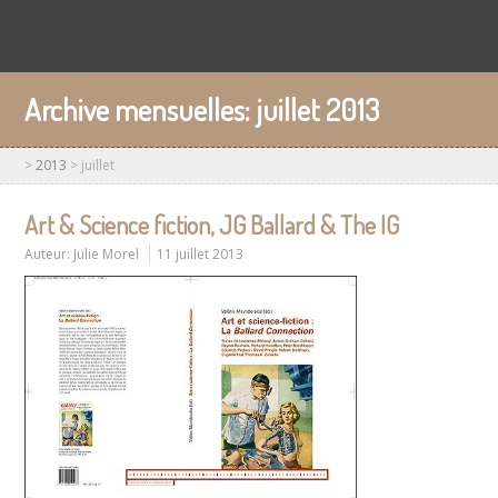
Archive mensuelles:
juillet 2013
>
2013
>
juillet
Art & Science fiction, JG Ballard & The IG
Auteur:
Julie Morel
11 juillet 2013