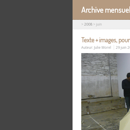
Archive mensuel
>
2008
>
juin
Texte + images, pour
Auteur:
Julie Morel
29 juin 