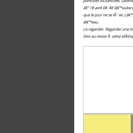
jointures Ã©tanches. DÃ®ne
â€” 18 avril 08. Ã€ lâ€™aube 
que le jour ne se lÃ¨ve. Lâ
lâ€™eau.
Le regarder. Regarder une 
Dire au revoir Ã cette idÃ©e