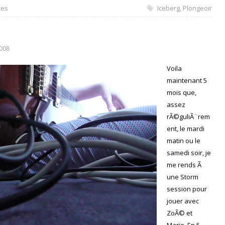
tes
Iceberg
,
Plongeoir
2008
Voila
maintenant 5
mois que,
assez
rÃ©guliÃ¨rem
ent, le mardi
matin ou le
samedi soir, je
me rends Ã
une Storm
session pour
jouer avec
ZoÃ© et