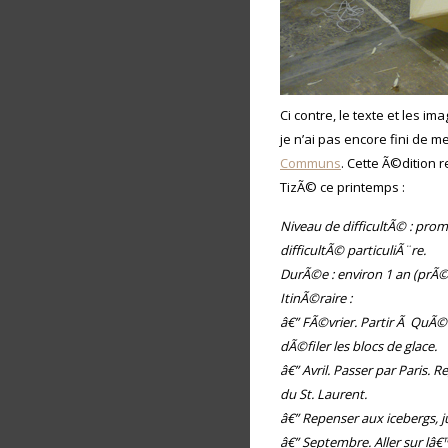
Ci contre, le texte et les 
je n’ai pas encore fini de 
Communs
. Cette Ã©dition 
TizÃ© ce printemps :
Niveau de difficultÃ© : pro
difficultÃ© particuliÃ¨re.
DurÃ©e : environ 1 an (prÃ
ItinÃ©raire :
â€” FÃ©vrier. Partir Ã QuÃ©b
dÃ©filer les blocs de glace.
â€” Avril. Passer par Paris. 
du St. Laurent.
â€” Repenser aux icebergs,
â€” Septembre. Aller sur lâ