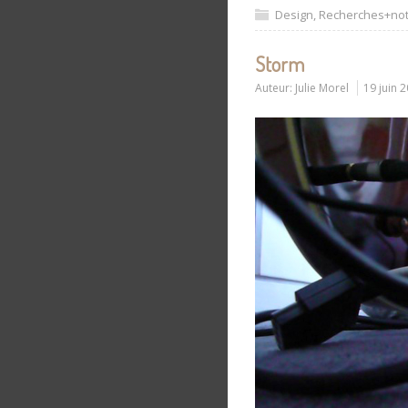
Design
,
Recherches+no
Storm
Auteur:
Julie Morel
19 juin 