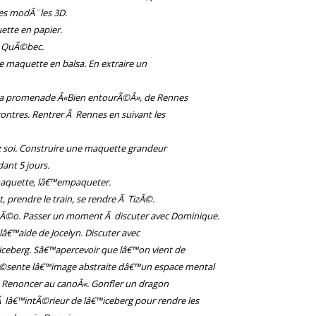
 des modÃ¨les 3D.
ette en papier.
Ã QuÃ©bec.
ne maquette en balsa. En extraire un
 la promenade Â«Bien entourÃ©Â», de Rennes
contres. Rentrer Ã Rennes en suivant les
z soi. Construire une maquette grandeur
ant 5 jours.
a maquette, lâ€™empaqueter.
et, prendre le train, se rendre Ã TizÃ©.
Ã©o. Passer un moment Ã discuter avec Dominique.
â€™aide de Jocelyn. Discuter avec
€™iceberg. Sâ€™apercevoir que lâ€™on vient de
rÃ©sente lâ€™image abstraite dâ€™un espace mental
. Renoncer au canoÃ«. Gonfler un dragon
Ã lâ€™intÃ©rieur de lâ€™iceberg pour rendre les