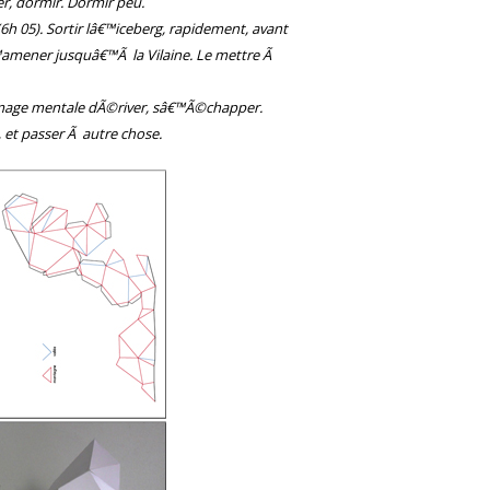
r, dormir. Dormir peu.
(6h 05). Sortir lâ€™iceberg, rapidement, avant
€™amener jusquâ€™Ã la Vilaine. Le mettre Ã
image mentale dÃ©river, sâ€™Ã©chapper.
, et passer Ã autre chose.