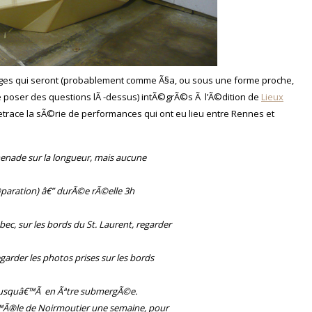
images qui seront (probablement comme Ã§a, ou sous une forme proche,
me poser des questions lÃ -dessus) intÃ©grÃ©s Ã l’Ã©dition de
Lieux
retrace la sÃ©rie de performances qui ont eu lieu entre Rennes et
menade sur la longueur, mais aucune
©paration) â€” durÃ©e rÃ©elle 3h
ec, sur les bords du St. Laurent, regarder
Regarder les photos prises sur les bords
 jusquâ€™Ã en Ãªtre submergÃ©e.
€™Ã®le de Noirmoutier une semaine, pour