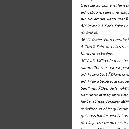
travailler au calme, et faire
â€” Octobre. Faire une maqu
â€” Novembre. Retourner 
â€” Revenir Ã Paris. Faire u
dÃ©pliÃ©.
â€” FÃ©vrier. Entreprendre
Ã TizÃ©. Faire de belles ren
bords de la Vilaine.
â€” Avril. Sâ€™enfermer che
nature. Tourner autour pend
â€” 16 avril 08. DÃ©faire l
â€” 17 avril 08. Avec le paqu
Sâ€™inquiÃ©ter de la mÃ©t
Remonter la maquette avec l
les kayakistes. Finaliser lâ
rÃ©aliser un objet qui rep
qui nous habite depuis 1 an
de plage. Mettre du mastic 