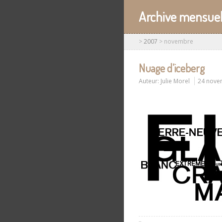
Archive mensuel
>
2007
>
novembre
Nuage d’iceberg
Auteur:
Julie Morel
24 nove