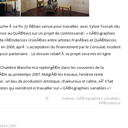
e Ã sa fin. J’y Ã©tais venue pour travailler, avec Sylvie Tossah (du
nce au QuÃ©bec) sur un projet de commissariat : « GÃ©ographies
de rÃ©sidences croisÃ©es entre artistes FranÃ§ais et QuÃ©becois.
ur en 2009, aprÃ¨s acceptation du financement par le Consulat. Incident
our partenaire… Le dossier relatif Ã ce projet sera mis en ligne
la Chambre Blanche m’a replongÃ©e dans les souvenirs de la
Ã©e au printemps 2007. MalgrÃ© les travaux, l’endroit reste
un lieu de production artistique, chaleureux et calme, oÃ¹ il fait
rtistes qui viendront ici travailler sur « GÃ©ographies variables » !
Galerie
,
GÃ©ographies variables
,
RÃ©sidence
mbre 2007