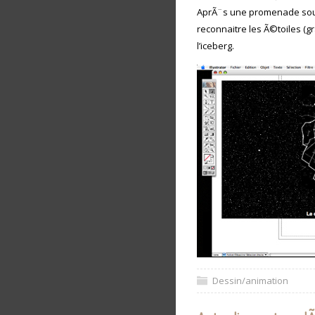
AprÃ¨s une promenade sous 
reconnaitre les Ã©toiles (gr
l’iceberg.
Dessin/animation