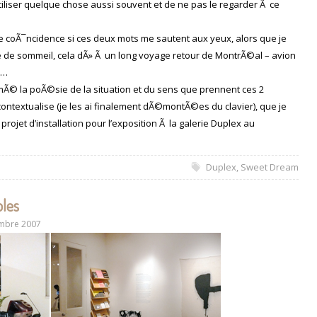
tiliser quelque chose aussi souvent et de ne pas le regarder Ã ce
e coÃ¯ncidence si ces deux mots me sautent aux yeux, alors que je
de sommeil, cela dÃ» Ã un long voyage retour de MontrÃ©al – avion
s…
 aimÃ© la poÃ©sie de la situation et du sens que prennent ces 2
ntextualise (je les ai finalement dÃ©montÃ©es du clavier), que je
projet d’installation pour l’exposition Ã la galerie Duplex au
Duplex
,
Sweet Dream
bles
mbre 2007