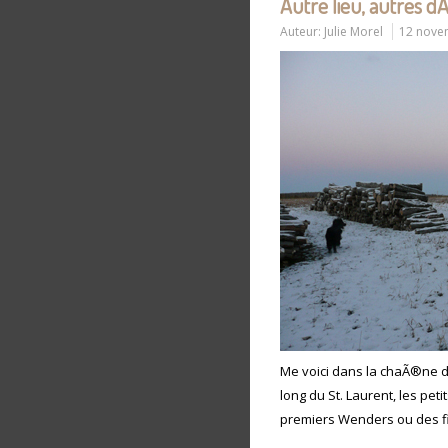
Autre lieu, autres 
Auteur:
Julie Morel
12 nove
Me voici dans la chaÃ®ne 
long du St. Laurent, les pet
premiers Wenders ou des f