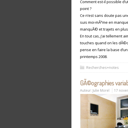
Comment est-il possible d’u
point ?
Ce n’est sans doute pas un
suis moi-mÃªme en manque 
manquÃ© et trajets en plu
En tout cas, j’ai tellement
touches quand on les dÃ©co
pense en faire la base d’un 
printemps 2008.
Recherches+notes
GÃ©ographies varia
Auteur:
Julie Morel
17 nove