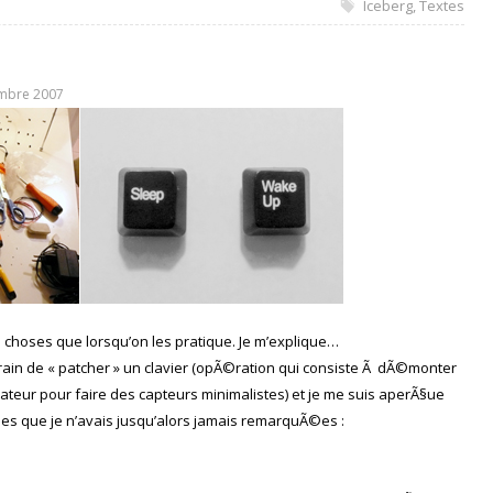
Iceberg
,
Textes
mbre 2007
s choses que lorsqu’on les pratique. Je m’explique…
 train de « patcher » un clavier (opÃ©ration qui consiste Ã dÃ©monter
inateur pour faire des capteurs minimalistes) et je me suis aperÃ§ue
es que je n’avais jusqu’alors jamais remarquÃ©es :