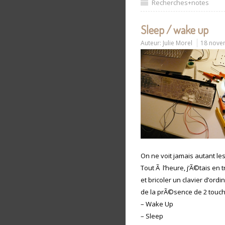
Recherches+notes
Sleep / wake up
Auteur:
Julie Morel
18 nove
On ne voit jamais autant le
Tout Ã l’heure, j’Ã©tais en
et bricoler un clavier d’ord
de la prÃ©sence de 2 touch
– Wake Up
– Sleep