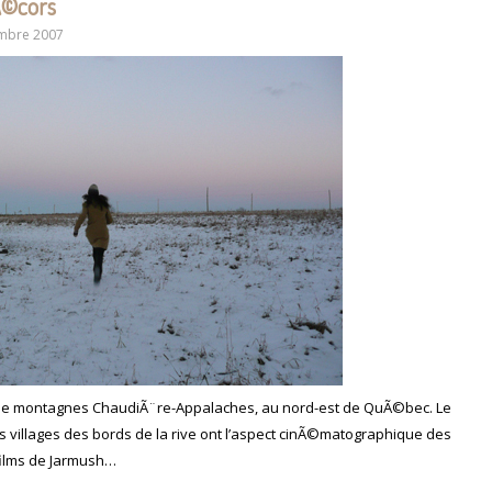
dÃ©cors
mbre 2007
de montagnes ChaudiÃ¨re-Appalaches, au nord-est de QuÃ©bec. Le
its villages des bords de la rive ont l’aspect cinÃ©matographique des
ilms de Jarmush…