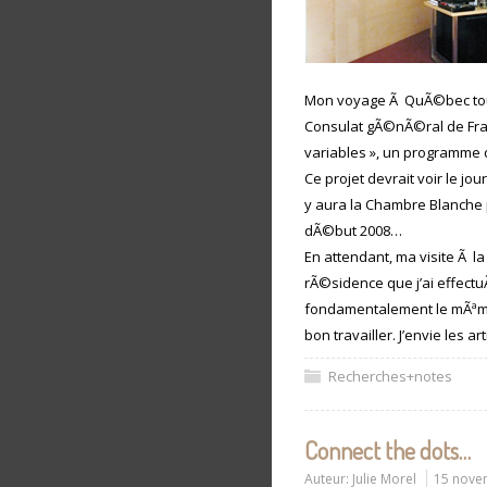
Mon voyage Ã QuÃ©bec touch
Consulat gÃ©nÃ©ral de Fra
variables », un programme 
Ce projet devrait voir le jo
y aura la Chambre Blanche p
dÃ©but 2008…
En attendant, ma visite Ã 
rÃ©sidence que j’ai effectu
fondamentalement le mÃªme : 
bon travailler. J’envie les a
Recherches+notes
Connect the dots…
Auteur:
Julie Morel
15 nove