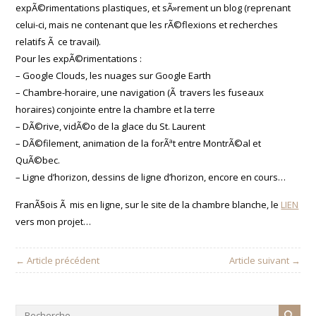
expÃ©rimentations plastiques, et sÃ»rement un blog (reprenant
celui-ci, mais ne contenant que les rÃ©flexions et recherches
relatifs Ã ce travail).
Pour les expÃ©rimentations :
– Google Clouds, les nuages sur Google Earth
– Chambre-horaire, une navigation (Ã travers les fuseaux
horaires) conjointe entre la chambre et la terre
– DÃ©rive, vidÃ©o de la glace du St. Laurent
– DÃ©filement, animation de la forÃªt entre MontrÃ©al et
QuÃ©bec.
– Ligne d’horizon, dessins de ligne d’horizon, encore en cours…
FranÃ§ois Ã mis en ligne, sur le site de la chambre blanche, le
LIEN
vers mon projet…
← Article précédent
Article suivant →