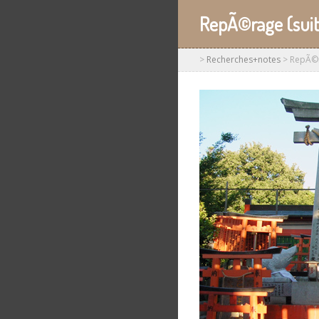
RepÃ©rage (suite
>
Recherches+notes
>
RepÃ©ra