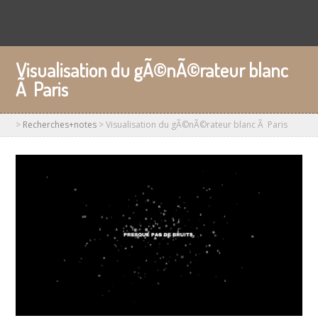
Visualisation du gÃ©nÃ©rateur blanc
Ã Paris
>
Recherches+notes
>
Visualisation du gÃ©nÃ©rateur blanc Ã Paris