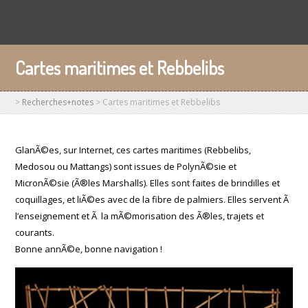
Cartes maritimes et Rebbelibs
>
Recherches+notes
>
Cartes maritimes et Rebbelibs
GlanÃ©es, sur Internet, ces cartes maritimes (Rebbelibs,
Medosou ou Mattangs) sont issues de PolynÃ©sie et
MicronÃ©sie (Ã®les Marshalls). Elles sont faites de brindilles et
coquillages, et liÃ©es avec de la fibre de palmiers. Elles servent Ã
l’enseignement et Ã la mÃ©morisation des Ã®les, trajets et
courants.
Bonne annÃ©e, bonne navigation !