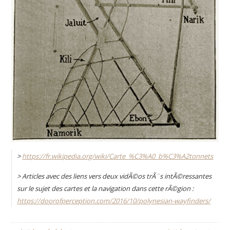
>
https://fr.wikipedia.org/wiki/Carte_%C3%A0_b%C3%A2tonnets
> Articles avec des liens vers deux vidÃ©os trÃ¨s intÃ©ressantes
sur le sujet des cartes et la navigation dans cette rÃ©gion :
https://doorofperception.com/2016/10/polynesian-wayfinders/