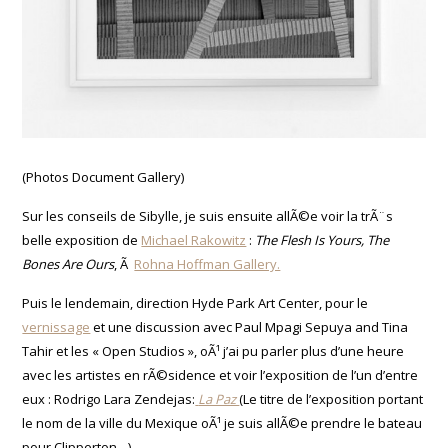
(Photos Document Gallery)
Sur les conseils de Sibylle, je suis ensuite allÃ©e voir la trÃ¨s
belle exposition de
Michael Rakowitz
:
The Flesh Is Yours, The
Bones Are Ours
, Ã
Rohna Hoffman Gallery.
Puis le lendemain, direction Hyde Park Art Center, pour le
vernissage
et une discussion avec Paul Mpagi Sepuya and Tina
Tahir et les « Open Studios », oÃ¹ j’ai pu parler plus d’une heure
avec les artistes en rÃ©sidence et voir l’exposition de l’un d’entre
eux : Rodrigo Lara Zendejas:
La Paz
(Le titre de l’exposition portant
le nom de la ville du Mexique oÃ¹ je suis allÃ©e prendre le bateau
pour Clipperton…).