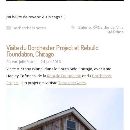
J’ai hÃ¢te de revenir Ã Chicago ! : )
Galerie
,
RÃ©sidence
,
Villa
Recherches+notes
MÃ©dicis
Visite du Dorchester Project et Rebuild
Foundation, Chicago
Auteur:
Julie Morel
24 juin 2016
Visite Ã Stony Island, dans le South Side Chicago, avec Kate
Hadley-
Toftness
, de la
Rebuild Foundation
et du
Dorchester
Project
– un projet de l’artiste
Theaster Gates
.