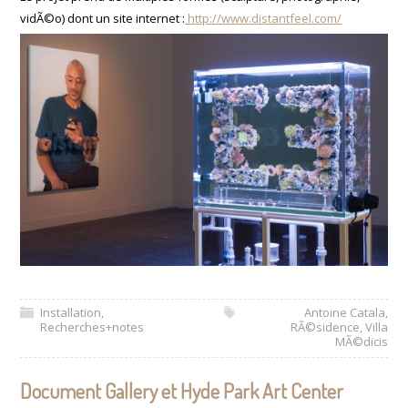
vidÃ©o) dont un site internet :
http://www.distantfeel.com/
Installation
,
Antoine Catala
,
Recherches+notes
RÃ©sidence
,
Villa
MÃ©dicis
Document Gallery et Hyde Park Art Center