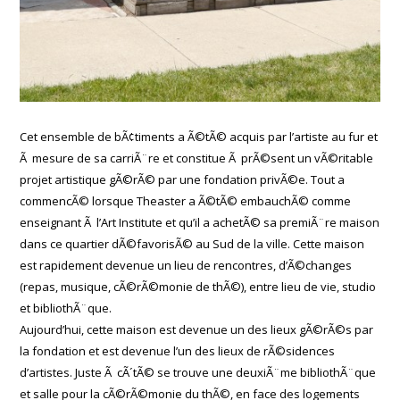
Cet ensemble de bÃ¢timents a Ã©tÃ© acquis par l’artiste au fur et
Ã mesure de sa carriÃ¨re et constitue Ã prÃ©sent un vÃ©ritable
projet artistique gÃ©rÃ© par une fondation privÃ©e. Tout a
commencÃ© lorsque Theaster a Ã©tÃ© embauchÃ© comme
enseignant Ã l’Art Institute et qu’il a achetÃ© sa premiÃ¨re maison
dans ce quartier dÃ©favorisÃ© au Sud de la ville. Cette maison
est rapidement devenue un lieu de rencontres, d’Ã©changes
(repas, musique, cÃ©rÃ©monie de thÃ©), entre lieu de vie, studio
et bibliothÃ¨que.
Aujourd’hui, cette maison est devenue un des lieux gÃ©rÃ©s par
la fondation et est devenue l’un des lieux de rÃ©sidences
d’artistes. Juste Ã cÃ´tÃ© se trouve une deuxiÃ¨me bibliothÃ¨que
et salle pour la cÃ©rÃ©monie du thÃ©, en face des logements