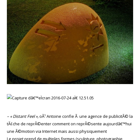
– « Distant Feel »,
oÃ¹ Antoine confie Ã une agence de publicitÃ© la
tÃ¢che de reprÃ©enter comment on reprÃ©sente aujourdâ€™hui
une Ã©motion via Internet mais aussi physiquement
Le projet prend de multiples formes (sculpture, photographie,