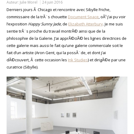
Auteur:
Julie Morel
24 juin 2016
Derniers jours Ã Chicago et rencontre avec Sibylle Friche,
commissaire de la trÃ¨s chouette
Document Space
, oÃ¹ j’ai pu voir
l’exposition
Happy Sunny Jade
, de
Elizabeth Atterbury
. Je me suis
sentie trÃ¨s proche du travail montrÃ© ainsi que de la
philosophie de la Galerie. J’ai apprÃ©ciÃ© les lignes directrices de
cette galerie mais aussi le fait qu’une galerie commerciale soit le
fait d’un artiste (Aron Gent, qui la possÃ¨de, et dont j’ai
dÃ©couvert, Ã cette occasion les
Ink Studies
) et dirigÃ©e par une
curatrice (Sibylle).