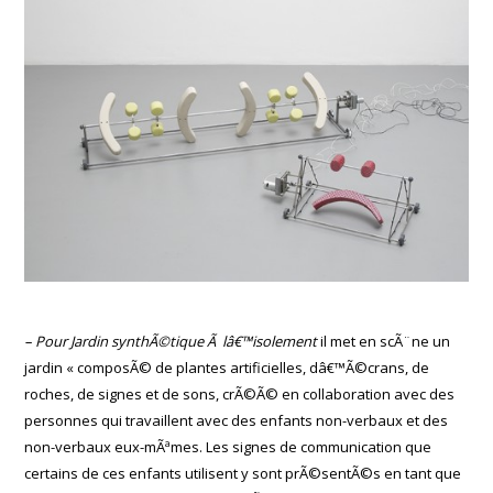
– Pour Jardin synthÃ©tique Ã lâ€™isolement
il met en scÃ¨ne un
jardin « composÃ© de plantes artificielles, dâ€™Ã©crans, de
roches, de signes et de sons, crÃ©Ã© en collaboration avec des
personnes qui travaillent avec des enfants non-verbaux et des
non-verbaux eux-mÃªmes. Les signes de communication que
certains de ces enfants utilisent y sont prÃ©sentÃ©s en tant que