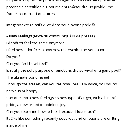
moyen Ã disposition pour envisager les diffÃ©rentes pistes et
potentiels sensibles qui pourraient rÃ©soudre un problÃ¨me
formel ou narratif ou autres.
Images/texte relatifs Ã ce dont nous avons parlÃ©.
– New Feelings
(texte du communiquÃ© de presse):
I donâ€™t feel the same anymore.
I feel new. I donâ€™t know how to describe the sensation.
Do you?
Can you feel how I feel?
Is really the sole purpose of emotions the survival of a gene pool?
The ultimate bonding gel.
Through the screen, can you tell how I feel? My voice, do I sound
nervous or happy?
Can one learn new feelings? A new type of anger, with a hint of
pride, a new breed of painless joy.
Can you teach me how to feel, because I lost touch?
Itâ€™s like something recently severed, and emotions are drifting
inside of me.