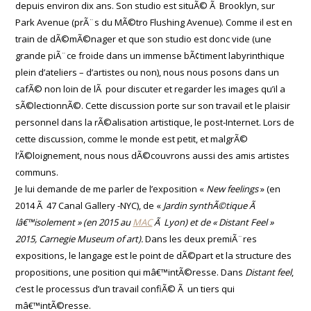
depuis environ dix ans. Son studio est situÃ© Ã Brooklyn, sur
Park Avenue (prÃ¨s du MÃ©tro Flushing Avenue). Comme il est en
train de dÃ©mÃ©nager et que son studio est donc vide (une
grande piÃ¨ce froide dans un immense bÃ¢timent labyrinthique
plein d’ateliers – d’artistes ou non), nous nous posons dans un
cafÃ© non loin de lÃ pour discuter et regarder les images qu’il a
sÃ©lectionnÃ©. Cette discussion porte sur son travail et le plaisir
personnel dans la rÃ©alisation artistique, le post-Internet. Lors de
cette discussion, comme le monde est petit, et malgrÃ©
l’Ã©loignement, nous nous dÃ©couvrons aussi des amis artistes
communs.
Je lui demande de me parler de l’exposition «
New feelings
» (en
2014 Ã 47 Canal Gallery -NYC), de «
Jardin synthÃ©tique Ã
lâ€™isolement » (en 2015 au
MAC
Ã Lyon) et de « Distant Feel »
2015, Carnegie Museum of art).
Dans les deux premiÃ¨res
expositions, le langage est le point de dÃ©part et la structure des
propositions, une position qui mâ€™intÃ©resse. Dans
Distant feel
,
c’est le processus d’un travail confiÃ© Ã un tiers qui
mâ€™intÃ©resse.