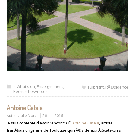
> What's on
,
Enseignement
,
Fulbright
,
RÃ©sidence
Recherches+notes
Antoine Catala
Auteur:
Julie Morel
26 juin 2016
Je suis contente d’avoir rencontrÃ©
Antoine Catala
, artiste
franÃ§ais originaire de Toulouse qui rÃ©side aux Ã‰tats-Unis