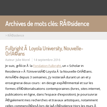
Archives de mots clés:
RÃ©sidence
>
RÃ©sidence
Fulbright Ã Loyola University, Nouvelle-
OrlÃ©ans
Auteur:
Julie Morel
14 septembre 2016
Je suis, grÃ¢ce Ã la
Fondation Fulbright
, un « Scholar in
Residence » Ã l’UniversitÃ© Loyola Ã la Nouvelle-OrlÃ©ans.
ArrivÃ©e depuis 3 semaines, j’y resteraiÂ durant un an et y
enseignerai deux cours : en design expÃ©rimental et sur les
formes d’Ã©ditorialisations contemporaines (livres, sites internet,
publications en ligne, dans l’espace d’exposition). Je poursuivrai
Ã©galement mes recherches et travaux artistiques, notamment
celles commencÃ©esÂ lors de laÂ rÃ©sidence Hors les murs Ã