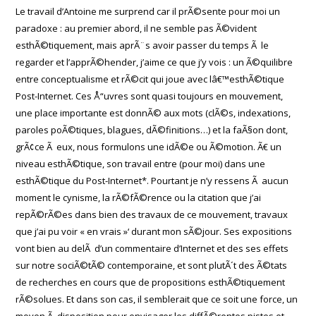
Le travail d’Antoine me surprend car il prÃ©sente pour moi un
paradoxe : au premier abord, il ne semble pas Ã©vident
esthÃ©tiquement, mais aprÃ¨s avoir passer du temps Ã le
regarder et l’apprÃ©hender, j’aime ce que j’y vois : un Ã©quilibre
entre conceptualisme et rÃ©cit qui joue avec lâ€™esthÃ©tique
Post-Internet. Ces Å“uvres sont quasi toujours en mouvement,
une place importante est donnÃ© aux mots (clÃ©s, indexations,
paroles poÃ©tiques, blagues, dÃ©finitions…) et la faÃ§on dont,
grÃ¢ce Ã eux, nous formulons une idÃ©e ou Ã©motion. Ã€ un
niveau esthÃ©tique, son travail entre (pour moi) dans une
esthÃ©tique du Post-Internet*. Pourtant je n’y ressens Ã aucun
moment le cynisme, la rÃ©fÃ©rence ou la citation que j’ai
repÃ©rÃ©es dans bien des travaux de ce mouvement, travaux
que j’ai pu voir « en vrais »‘ durant mon sÃ©jour. Ses expositions
vont bien au delÃ d’un commentaire d’Internet et des ses effets
sur notre sociÃ©tÃ© contemporaine, et sont plutÃ´t des Ã©tats
de recherches en cours que de propositions esthÃ©tiquement
rÃ©solues. Et dans son cas, il semblerait que ce soit une force, un