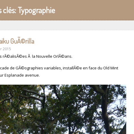
 clés:
Typographie
iku GuÃ©rilla
er 2015
ns rÃ©alisÃ©es Ã la Nouvelle OrlÃ©ans.
 cade de GÃ©ographies variables, installÃ©e en face du Old Mint
sur Esplanade avenue.