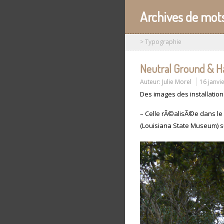
Archives de mots
>
Typographie
Neutral Ground & Ha
Auteur:
Julie Morel
16 janvi
Des images des installatio
– Celle rÃ©alisÃ©e dans le
(Louisiana State Museum) 