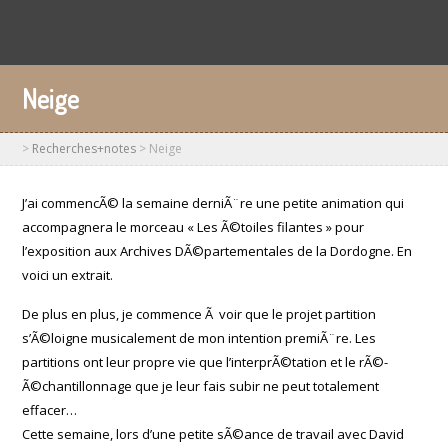
Neige
>
Recherches+notes
>
Neige
J’ai commencÃ© la semaine derniÃ¨re une petite animation qui
accompagnera le morceau « Les Ã©toiles filantes » pour
l’exposition aux Archives DÃ©partementales de la Dordogne. En
voici un extrait.
De plus en plus, je commence Ã voir que le projet partition
s’Ã©loigne musicalement de mon intention premiÃ¨re. Les
partitions ont leur propre vie que l’interprÃ©tation et le rÃ©-
Ã©chantillonnage que je leur fais subir ne peut totalement
effacer…
Cette semaine, lors d’une petite sÃ©ance de travail avec David