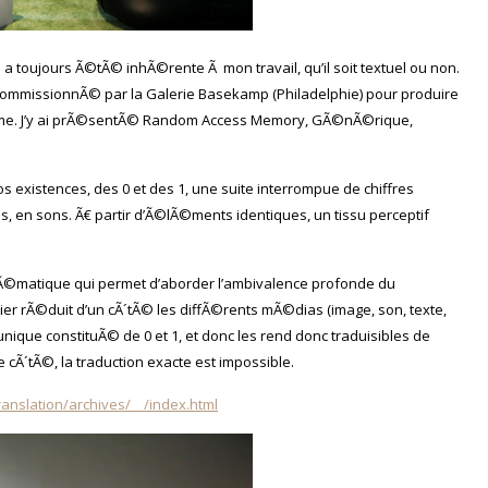
n a toujours Ã©tÃ© inhÃ©rente Ã mon travail, qu’il soit textuel ou non.
commissionnÃ© par la Galerie Basekamp (Philadelphie) pour produire
¨me. J’y ai prÃ©sentÃ© Random Access Memory, GÃ©nÃ©rique,
 existences, des 0 et des 1, une suite interrompue de chiffres
es, en sons. Ã€ partir d’Ã©lÃ©ments identiques, un tissu perceptif
lÃ©matique qui permet d’aborder l’ambivalence profonde du
er rÃ©duit d’un cÃ´tÃ© les diffÃ©rents mÃ©dias (image, son, texte,
unique constituÃ© de 0 et 1, et donc les rend donc traduisibles de
e cÃ´tÃ©, la traduction exacte est impossible.
translation/archives/__/index.html