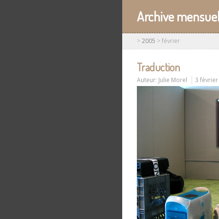
Archive mensuel
>
2005
>
février
Traduction
Auteur:
Julie Morel
3 févrie