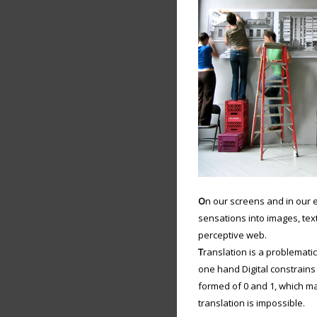
O
n our screens and in our 
sensations into images, te
perceptive web.
T
ranslation is a problemati
one hand Digital constrains
formed of 0 and 1, which mak
translation is impossible.