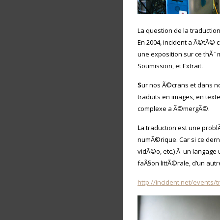
La question de la traductio
En 2004, incident a Ã©tÃ© 
une exposition sur ce thÃ
Soumission, et Extrait.
S
ur nos Ã©crans et dans nos
traduits en images, en text
complexe a Ã©mergÃ©.
L
a traduction est une prob
numÃ©rique. Car si ce derni
vidÃ©o, etc.) Ã un langage 
faÃ§on littÃ©rale, d’un autr
http://incident.net/events/