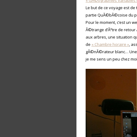
« GÃ©ographies Variables 
Le but de ce voyage est de 
partie QuÃ©bÃ©coise du proj
Pour le moment, c’est un wee
Ã©trange d’Ãªtre de retour Ã
aux arbres, une situation q
de
« Chambre horaire »
, as
gÃ©nÃ©rateur blanc… Une f
je me sens un peu chez moi