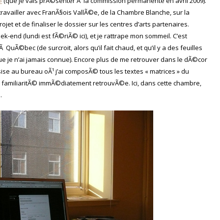
»
(que je vais prÃ©senter Ã la commission permanente en avril 2009).
travailler avec FranÃ§ois VallÃ©e, de la Chambre Blanche, sur la
et et de finaliser le dossier sur les centres d’arts partenaires.
k-end (lundi est fÃ©riÃ© ici), et je rattrape mon sommeil. C’est
 QuÃ©bec (de surcroit, alors qu’il fait chaud, et qu’il y a des feuilles
ue je n’ai jamais connue). Encore plus de me retrouver dans le dÃ©cor
sise au bureau oÃ¹ j’ai composÃ© tous les textes « matrices » du
amiliaritÃ© immÃ©diatement retrouvÃ©e. Ici, dans cette chambre,
.