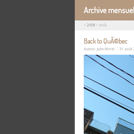
Archive mensuel
>
2008
>
août
Back to QuÃ©bec
Auteur:
Julie Morel
31 août