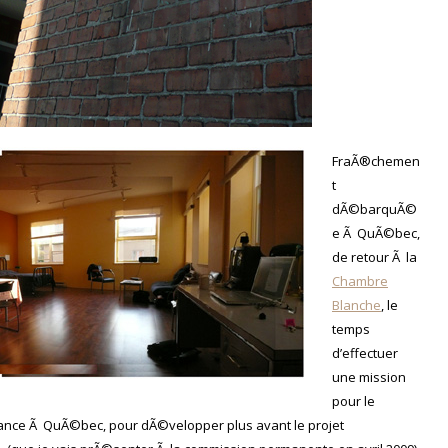
FraÃ®chemen
t
dÃ©barquÃ©
e Ã QuÃ©bec,
de retour Ã la
Chambre
Blanche
, le
temps
d’effectuer
une mission
pour le
nce Ã QuÃ©bec, pour dÃ©velopper plus avant le projet