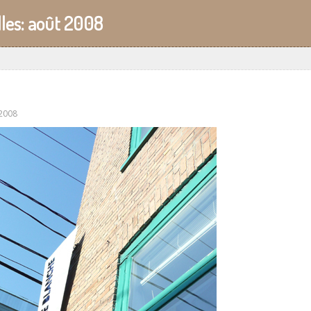
les:
août 2008
 2008