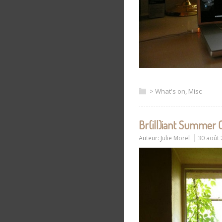
> What's on
,
Misc
Br(ill)iant Summer
Auteur:
Julie Morel
30 août