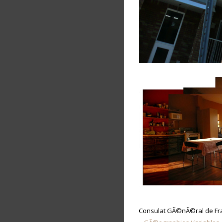
Consulat GÃ©nÃ©ral de Fra