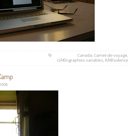
Canada
,
Carnet-de-voyage
,
GÃ©ographies variables
,
RÃ©sidence
 Camp
 2008