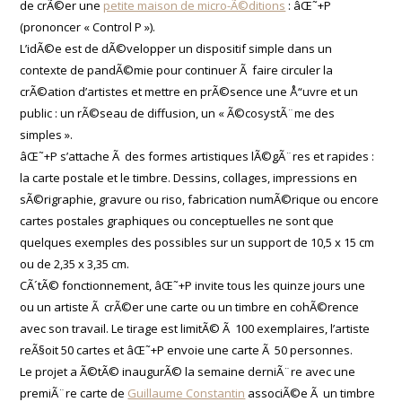
de crÃ©er une
petite maison de micro-Ã©ditions
: âŒ˜+P
(prononcer « Control P »).
L’idÃ©e est de dÃ©velopper un dispositif simple dans un
contexte de pandÃ©mie pour continuer Ã faire circuler la
crÃ©ation d’artistes et mettre en prÃ©sence une Å“uvre et un
public : un rÃ©seau de diffusion, un « Ã©cosystÃ¨me des
simples ».
âŒ˜+P s’attache Ã des formes artistiques lÃ©gÃ¨res et rapides :
la carte postale et le timbre. Dessins, collages, impressions en
sÃ©rigraphie, gravure ou riso, fabrication numÃ©rique ou encore
cartes postales graphiques ou conceptuelles ne sont que
quelques exemples des possibles sur un support de 10,5 x 15 cm
ou de 2,35 x 3,35 cm.
CÃ´tÃ© fonctionnement, âŒ˜+P invite tous les quinze jours une
ou un artiste Ã crÃ©er une carte ou un timbre en cohÃ©rence
avec son travail. Le tirage est limitÃ© Ã 100 exemplaires, l’artiste
reÃ§oit 50 cartes et âŒ˜+P envoie une carte Ã 50 personnes.
Le projet a Ã©tÃ© inaugurÃ© la semaine derniÃ¨re avec une
premiÃ¨re carte de
Guillaume Constantin
associÃ©e Ã un timbre