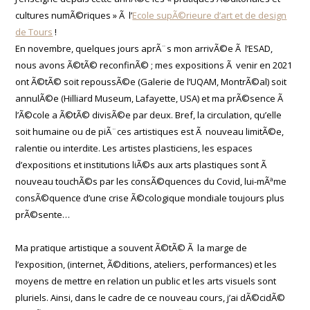
cultures numÃ©riques » Ã l’
Ecole supÃ©rieure d’art et de design
de Tours
!
En novembre, quelques jours aprÃ¨s mon arrivÃ©e Ã l’ESAD,
nous avons Ã©tÃ© reconfinÃ© ; mes expositions Ã venir en 2021
ont Ã©tÃ© soit repoussÃ©e (Galerie de l’UQAM, MontrÃ©al) soit
annulÃ©e (Hilliard Museum, Lafayette, USA) et ma prÃ©sence Ã
l’Ã©cole a Ã©tÃ© divisÃ©e par deux. Bref, la circulation, qu’elle
soit humaine ou de piÃ¨ces artistiques est Ã nouveau limitÃ©e,
ralentie ou interdite. Les artistes plasticiens, les espaces
d’expositions et institutions liÃ©s aux arts plastiques sont Ã
nouveau touchÃ©s par les consÃ©quences du Covid, lui-mÃªme
consÃ©quence d’une crise Ã©cologique mondiale toujours plus
prÃ©sente…
Ma pratique artistique a souvent Ã©tÃ© Ã la marge de
l’exposition, (internet, Ã©ditions, ateliers, performances) et les
moyens de mettre en relation un public et les arts visuels sont
pluriels. Ainsi, dans le cadre de ce nouveau cours, j’ai dÃ©cidÃ©