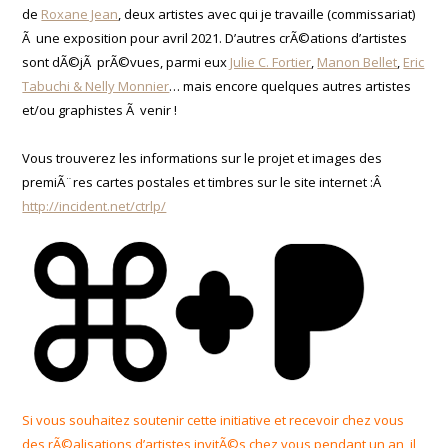
de
Roxane Jean
, deux artistes avec qui je travaille (commissariat)
Ã une exposition pour avril 2021. D’autres crÃ©ations d’artistes
sont dÃ©jÃ prÃ©vues, parmi eux
Julie C. Fortier
,
Manon Bellet
,
Eric
Tabuchi & Nelly Monnier
… mais encore quelques autres artistes
et/ou graphistes Ã venir !
Vous trouverez les informations sur le projet et images des
premiÃ¨res cartes postales et timbres sur le site internet :Â
http://incident.net/ctrlp/
Si vous souhaitez soutenir cette initiative et recevoir chez vous
des rÃ©alisations d’artistes invitÃ©s chez vous pendant un an, il