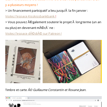
y a plusieurs moyens !
> Un financement participatif a lieu jusqu’Ã la fin janvier :
Visitez l’espace Kisskissbankbank
!
> Vous pouvez Ã©galement soutenir le projet Ã long terme (un an
ou plus) en devenant mÃ©cÃ¨ne :
Visitez l’espace dÃ©diÃ© sur Patreon !
Timbre et carte
Â© Guillaume Constantin et Roxane Jean.