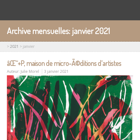
Archive mensuelles:
janvier 2021
>
2021
>
janvier
âŒ˜+P, maison de micro-Ã©ditions d’artistes
Auteur:
Julie Morel
3 janvier 2021