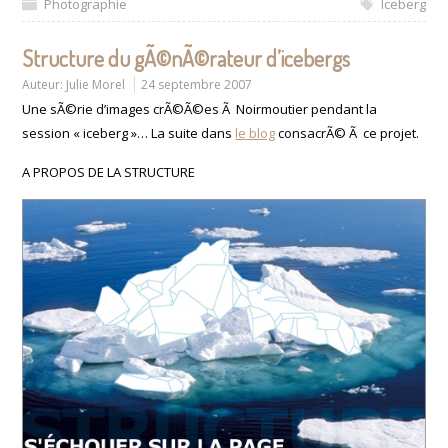
Photographie
Iceberg
Structure du gÃ©nÃ©rateur d’icebergs
Auteur:
Julie Morel
24 septembre 2007
Une sÃ©rie d’images crÃ©Ã©es Ã Noirmoutier pendant la
session « iceberg »… La suite dans
le blog
consacrÃ© Ã ce projet.
A PROPOS DE LA STRUCTURE