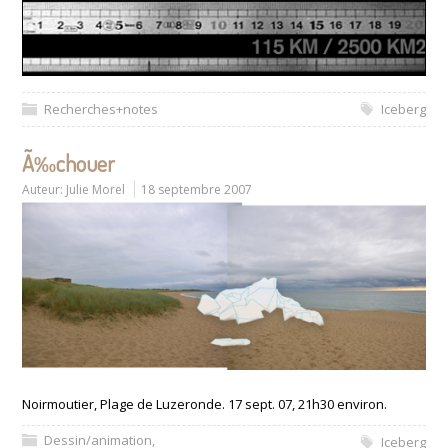
Recherches+notes
Iceberg
Ã‰chouer
Auteur:
Julie Morel
18 septembre 2007
Noirmoutier, Plage de Luzeronde. 17 sept. 07, 21h30 environ.
Dessin/animation
,
Iceberg