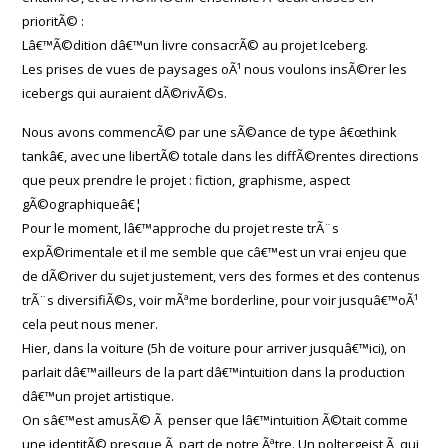
prioritÃ© :
Lâ€™Ã©dition dâ€™un livre consacrÃ© au projet Iceberg.
Les prises de vues de paysages oÃ¹ nous voulons insÃ©rer les
icebergs qui auraient dÃ©rivÃ©s.
Nous avons commencÃ© par une sÃ©ance de type â€œthink
tankâ€, avec une libertÃ© totale dans les diffÃ©rentes directions
que peux prendre le projet : fiction, graphisme, aspect
gÃ©ographiqueâ€¦
Pour le moment, lâ€™approche du projet reste trÃ¨s
expÃ©rimentale et il me semble que câ€™est un vrai enjeu que
de dÃ©river du sujet justement, vers des formes et des contenus
trÃ¨s diversifiÃ©s, voir mÃªme borderline, pour voir jusquâ€™oÃ¹
cela peut nous mener.
Hier, dans la voiture (5h de voiture pour arriver jusquâ€™ici), on
parlait dâ€™ailleurs de la part dâ€™intuition dans la production
dâ€™un projet artistique.
On sâ€™est amusÃ© Ã penser que lâ€™intuition Ã©tait comme
une identitÃ© presque Ã part de notre Ãªtre. Un poltergeist Ã qui