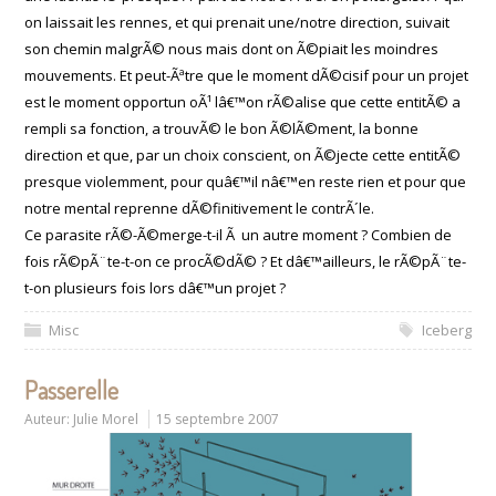
on laissait les rennes, et qui prenait une/notre direction, suivait
son chemin malgrÃ© nous mais dont on Ã©piait les moindres
mouvements. Et peut-Ãªtre que le moment dÃ©cisif pour un projet
est le moment opportun oÃ¹ lâ€™on rÃ©alise que cette entitÃ© a
rempli sa fonction, a trouvÃ© le bon Ã©lÃ©ment, la bonne
direction et que, par un choix conscient, on Ã©jecte cette entitÃ©
presque violemment, pour quâ€™il nâ€™en reste rien et pour que
notre mental reprenne dÃ©finitivement le contrÃ´le.
Ce parasite rÃ©-Ã©merge-t-il Ã un autre moment ? Combien de
fois rÃ©pÃ¨te-t-on ce procÃ©dÃ© ? Et dâ€™ailleurs, le rÃ©pÃ¨te-
t-on plusieurs fois lors dâ€™un projet ?
Misc
Iceberg
Passerelle
Auteur:
Julie Morel
15 septembre 2007