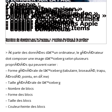
> Ã€ partir des donnÃ©es dâ€™un ordinateur, le gÃ©nÃ©rateur
doit composer une image dâ€™iceberg selon plusieurs
propriÃ©tÃ©s qui peuvent varier :
– Forme gÃ©nÃ©rale de lâ€™iceberg (tabulaire, biseautÃ©, trapu,
Ã©rodÃ©, pointu, en dÃ´me)
– Taille gÃ©nÃ©rale de lâ€™iceberg
– Nombre de blocs
– Forme des blocs
– Taille des blocs
– Couleur/teinte des blocs