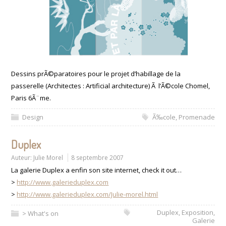
Dessins prÃ©paratoires pour le projet d’habillage de la
passerelle (Architectes : Artificial architecture) Ã l’Ã©cole Chomel,
Paris 6Ã¨me.
Design
Ã‰cole
,
Promenade
Duplex
Auteur:
Julie Morel
8 septembre 2007
La galerie Duplex a enfin son site internet, check it out…
>
http://www.galerieduplex.com
>
http://www.galerieduplex.com/Julie-morel.html
Duplex
,
Exposition
,
> What's on
Galerie