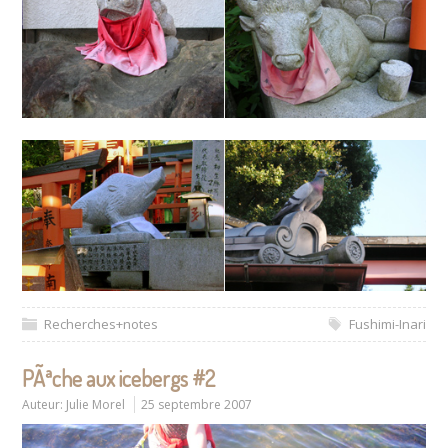
Recherches+notes
Fushimi-Inari
PÃªche aux icebergs #2
Auteur:
Julie Morel
25 septembre 2007