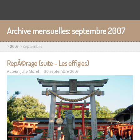
Archive mensuelles:
septembre 2007
>
2007
>
septembre
RepÃ©rage (suite – Les effigies)
Auteur:
Julie Morel
30 septembre 2007