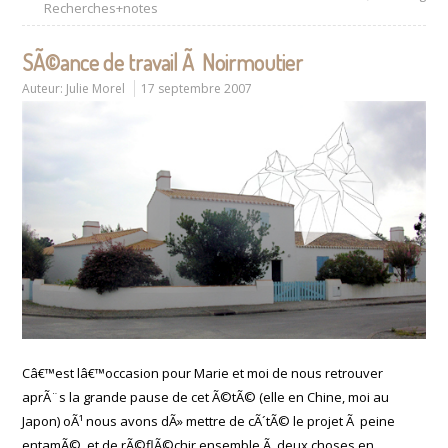
Recherches+notes
SÃ©ance de travail Ã Noirmoutier
Auteur:
Julie Morel
17 septembre 2007
Câ€™est lâ€™occasion pour Marie et moi de nous retrouver
aprÃ¨s la grande pause de cet Ã©tÃ© (elle en Chine, moi au
Japon) oÃ¹ nous avons dÃ» mettre de cÃ´tÃ© le projet Ã peine
entamÃ©, et de rÃ©flÃ©chir ensemble Ã deux choses en