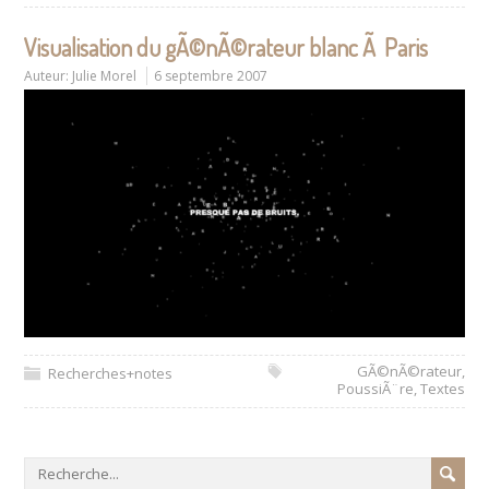
Visualisation du gÃ©nÃ©rateur blanc Ã Paris
Auteur:
Julie Morel
6 septembre 2007
GÃ©nÃ©rateur
,
Recherches+notes
PoussiÃ¨re
,
Textes