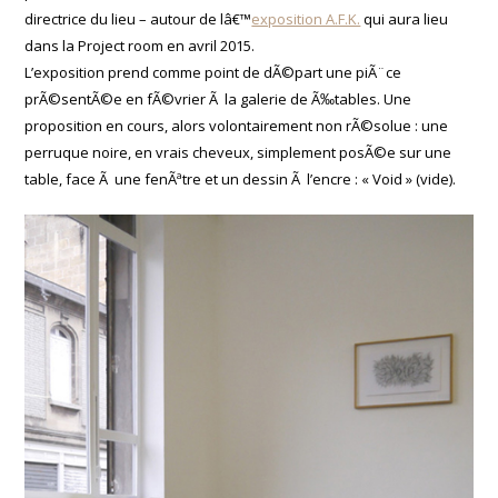
directrice du lieu – autour de lâ€™
exposition A.F.K.
qui aura lieu
dans la Project room en avril 2015.
L’exposition prend comme point de dÃ©part une piÃ¨ce
prÃ©sentÃ©e en fÃ©vrier Ã la galerie de Ã‰tables. Une
proposition en cours, alors volontairement non rÃ©solue : une
perruque noire, en vrais cheveux, simplement posÃ©e sur une
table, face Ã une fenÃªtre et un dessin Ã l’encre : « Void » (vide).