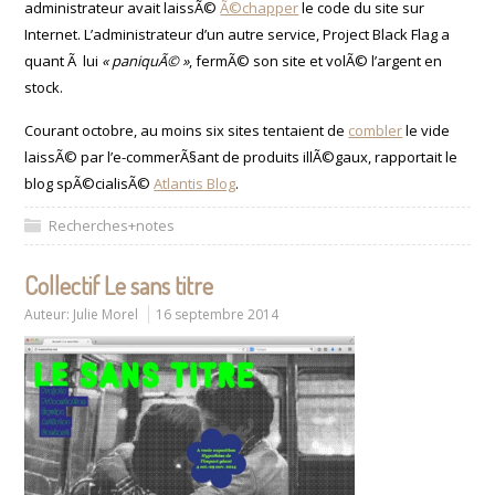
administrateur avait laissÃ©
Ã©chapper
le code du site sur
Internet. L’administrateur d’un autre service, Project Black Flag a
quant Ã lui
« paniquÃ© »
, fermÃ© son site et volÃ© l’argent en
stock.
Courant octobre, au moins six sites tentaient de
combler
le vide
laissÃ© par l’e-commerÃ§ant de produits illÃ©gaux, rapportait le
blog spÃ©cialisÃ©
Atlantis Blog
.
Recherches+notes
Collectif Le sans titre
Auteur:
Julie Morel
16 septembre 2014