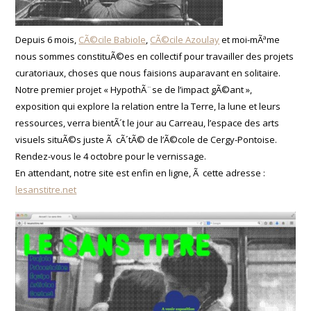
Depuis 6 mois,
CÃ©cile Babiole
,
CÃ©cile Azoulay
et moi-mÃªme
nous sommes constituÃ©es en collectif pour travailler des projets
curatoriaux, choses que nous faisions auparavant en solitaire.
Notre premier projet « HypothÃ¨se de l’impact gÃ©ant »,
exposition qui explore la relation entre la Terre, la lune et leurs
ressources, verra bientÃ´t le jour au Carreau, l’espace des arts
visuels situÃ©s juste Ã cÃ´tÃ© de l’Ã©cole de Cergy-Pontoise.
Rendez-vous le 4 octobre pour le vernissage.
En attendant, notre site est enfin en ligne, Ã cette adresse :
lesanstitre.net