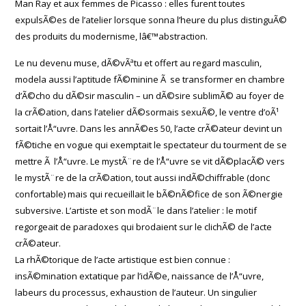
Man Ray et aux femmes de Picasso : elles furent toutes
expulsÃ©es de l’atelier lorsque sonna l’heure du plus distinguÃ©
des produits du modernisme, lâ€™abstraction.
Le nu devenu muse, dÃ©vÃªtu et offert au regard masculin,
modela aussi l’aptitude fÃ©minine Ã se transformer en chambre
d’Ã©cho du dÃ©sir masculin – un dÃ©sire sublimÃ© au foyer de
la crÃ©ation, dans l’atelier dÃ©sormais sexuÃ©, le ventre d’oÃ¹
sortait l’Å“uvre. Dans les annÃ©es 50, l’acte crÃ©ateur devint un
fÃ©tiche en vogue qui exemptait le spectateur du tourment de se
mettre Ã l’Å“uvre. Le mystÃ¨re de l’Å“uvre se vit dÃ©placÃ© vers
le mystÃ¨re de la crÃ©ation, tout aussi indÃ©chiffrable (donc
confortable) mais qui recueillait le bÃ©nÃ©fice de son Ã©nergie
subversive. L’artiste et son modÃ¨le dans l’atelier : le motif
regorgeait de paradoxes qui brodaient sur le clichÃ© de l’acte
crÃ©ateur.
La rhÃ©torique de l’acte artistique est bien connue :
insÃ©mination extatique par l’idÃ©e, naissance de l’Å“uvre,
labeurs du processus, exhaustion de l’auteur. Un singulier