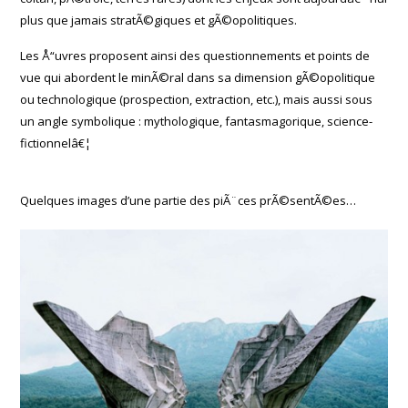
plus que jamais stratÃ©giques et gÃ©opolitiques.
Les Å“uvres proposent ainsi des questionnements et points de
vue qui abordent le minÃ©ral dans sa dimension gÃ©opolitique
ou technologique (prospection, extraction, etc.), mais aussi sous
un angle symbolique : mythologique, fantasmagorique, science-
fictionnelâ€¦
Quelques images d’une partie des piÃ¨ces prÃ©sentÃ©es…