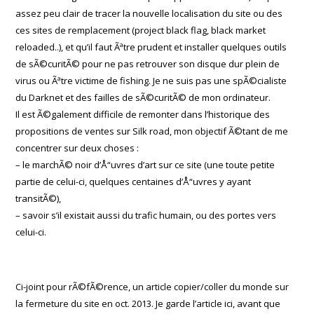
assez peu clair de tracer la nouvelle localisation du site ou des
ces sites de remplacement (project black flag, black market
reloaded..), et qu’il faut Ãªtre prudent et installer quelques outils
de sÃ©curitÃ© pour ne pas retrouver son disque dur plein de
virus ou Ãªtre victime de fishing. Je ne suis pas une spÃ©cialiste
du Darknet et des failles de sÃ©curitÃ© de mon ordinateur.
Il est Ã©galement difficile de remonter dans l’historique des
propositions de ventes sur Silk road, mon objectif Ã©tant de me
concentrer sur deux choses :
– le marchÃ© noir d’Å“uvres d’art sur ce site (une toute petite
partie de celui-ci, quelques centaines d’Å“uvres y ayant
transitÃ©),
– savoir s’il existait aussi du trafic humain, ou des portes vers
celui-ci.
Ci-joint pour rÃ©fÃ©rence, un article copier/coller du monde sur
la fermeture du site en oct. 2013. Je garde l’article ici, avant que