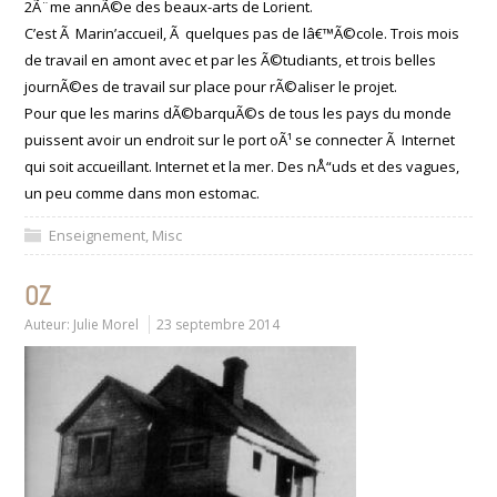
2Ã¨me annÃ©e des beaux-arts de Lorient.
C’est Ã Marin’accueil, Ã quelques pas de lâ€™Ã©cole. Trois mois
de travail en amont avec et par les Ã©tudiants, et trois belles
journÃ©es de travail sur place pour rÃ©aliser le projet.
Pour que les marins dÃ©barquÃ©s de tous les pays du monde
puissent avoir un endroit sur le port oÃ¹ se connecter Ã Internet
qui soit accueillant. Internet et la mer. Des nÅ“uds et des vagues,
un peu comme dans mon estomac.
Enseignement
,
Misc
OZ
Auteur:
Julie Morel
23 septembre 2014