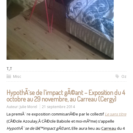
T_T
Misc
Oz
HypothÃ¨se de l’impact gÃ©ant – Exposition du 4
octobre au 29 novembre, au Carreau (Cergy)
Auteur:
Julie Morel
21 septembre 2014
La premiÃ¨re exposition commisariÃ©e par le collectif
Le sans titre
(CÃ©cile Azoulay,Â
CÃ©cile Babiole
et moi-mÃªme) s’appelle
HypothÃ¨se de lâ€™impact gÃ©ant
.
Elle aura lieu
au
Carreau
du 4