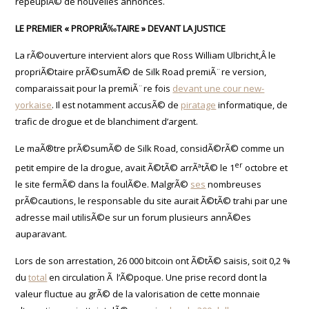
repeuplÃ© de nouvelles annonces.
LE PREMIER « PROPRIÃ‰TAIRE » DEVANT LA JUSTICE
La rÃ©ouverture intervient alors que Ross William Ulbricht,Â le
propriÃ©taire prÃ©sumÃ© de Silk Road premiÃ¨re version,
comparaissait pour la premiÃ¨re fois
devant une cour new-
yorkaise
. Il est notamment accusÃ© de
piratage
informatique, de
trafic de drogue et de blanchiment d’argent.
Le maÃ®tre prÃ©sumÃ© de Silk Road, considÃ©rÃ© comme un
er
petit empire de la drogue, avait Ã©tÃ© arrÃªtÃ© le 1
octobre et
le site fermÃ© dans la foulÃ©e. MalgrÃ©
ses
nombreuses
prÃ©cautions, le responsable du site aurait Ã©tÃ© trahi par une
adresse mail utilisÃ©e sur un forum plusieurs annÃ©es
auparavant.
Lors de son arrestation, 26 000 bitcoin ont Ã©tÃ© saisis, soit 0,2 %
du
total
en circulation Ã l’Ã©poque. Une prise record dont la
valeur fluctue au grÃ© de la valorisation de cette monnaie