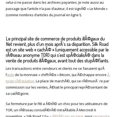
celui-ci ne passe dans les archives payantes. Je note aussi au
passage que l’article n’a pas d’auteur, il est signÃ© « Le Monde »
(comme nombres d’articles du journal en ligne !).
Le principal site de commerce de produits illÃ©gaux du
Net revient, plus d’un mois aprÃ¨s sa disparition. Silk Road
est un site web « cachÃ© » (uniquement accessible par le
rÃ©seau anonyme TOR) qui s’est spÃ©cialisÃ© dans la
vente de produits illÃ©gaux, avant tout des stupÃ©fiants.
Les transactions entre vendeurs et clients ne se faisaient qu’Ã
l’
aide
de la monnaie « chiffrÃ©e » Bitcoin, qui Ã©chappe encore
Ã
toute rÃ©gulation
. La place de marchÃ©, qui se rÃ©munÃ¨re par
commission sur les ventes, Ã©tait le principal reprÃ©sentant de
sa catÃ©gorie.
Sa fermeture par le FBI a Ã©tÃ© un choc pour les utilisateurs de
TOR, un rÃ©seau considÃ©rÃ© intraÃ§able.Â Mercredi 6
novembre, « Silk Road 2.0 »
a Ã©tÃ© mis en ligne
, pour
reprendre