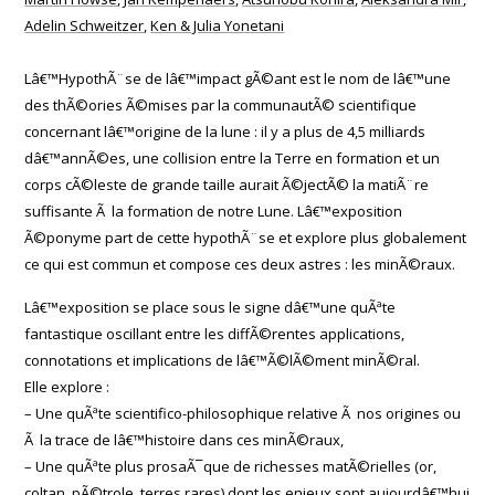
Adelin Schweitzer
,
Ken & Julia Yonetani
Lâ€™HypothÃ¨se de lâ€™impact gÃ©ant est le nom de lâ€™une
des thÃ©ories Ã©mises par la communautÃ© scientifique
concernant lâ€™origine de la lune : il y a plus de 4,5 milliards
dâ€™annÃ©es, une collision entre la Terre en formation et un
corps cÃ©leste de grande taille aurait Ã©jectÃ© la matiÃ¨re
suffisante Ã la formation de notre Lune. Lâ€™exposition
Ã©ponyme part de cette hypothÃ¨se et explore plus globalement
ce qui est commun et compose ces deux astres : les minÃ©raux.
Lâ€™exposition se place sous le signe dâ€™une quÃªte
fantastique oscillant entre les diffÃ©rentes applications,
connotations et implications de lâ€™Ã©lÃ©ment minÃ©ral.
Elle explore :
– Une quÃªte scientifico-philosophique relative Ã nos origines ou
Ã la trace de lâ€™histoire dans ces minÃ©raux,
– Une quÃªte plus prosaÃ¯que de richesses matÃ©rielles (or,
coltan, pÃ©trole, terres rares) dont les enjeux sont aujourdâ€™hui