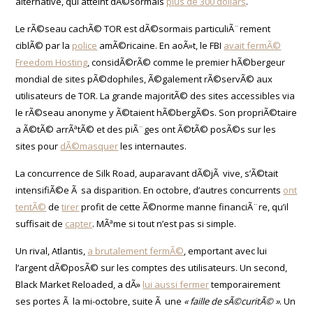
alternative, qui atteint dÃ©sormais
plus de 300 dollars
.
Le rÃ©seau cachÃ© TOR est dÃ©sormais particuliÃ¨rement
ciblÃ© par la
police
amÃ©ricaine. En aoÃ»t, le FBI
avait fermÃ©
Freedom Hosting
, considÃ©rÃ© comme le premier hÃ©bergeur
mondial de sites pÃ©dophiles, Ã©galement rÃ©servÃ© aux
utilisateurs de TOR. La grande majoritÃ© des sites accessibles via
le rÃ©seau anonyme y Ã©taient hÃ©bergÃ©s. Son propriÃ©taire
a Ã©tÃ© arrÃªtÃ© et des piÃ¨ges ont Ã©tÃ© posÃ©s sur les
sites pour
dÃ©masquer
les internautes.
La concurrence de Silk Road, auparavant dÃ©jÃ vive, s’Ã©tait
intensifiÃ©e Ã sa disparition. En octobre, d’autres concurrents
ont
tentÃ©
de
tirer
profit de cette Ã©norme manne financiÃ¨re, qu’il
suffisait de
capter
. MÃªme si tout n’est pas si simple.
Un rival, Atlantis,
a brutalement fermÃ©
, emportant avec lui
l’argent dÃ©posÃ© sur les comptes des utilisateurs. Un second,
Black Market Reloaded, a dÃ»
lui aussi fermer
temporairement
ses portes Ã la mi-octobre, suite Ã une
« faille de sÃ©curitÃ© »
. Un