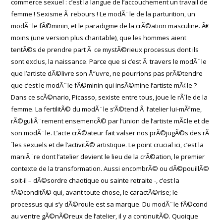
commerce sexuel : c’est la langue de l’accouchement un travail de
femme ! Sexisme Ã rebours ! Le modÃ¨le de la parturition, un
modÃ¨le fÃ©minin, et le paradigme de la crÃ©ation masculine. Ã€
moins (une version plus charitable), que les hommes aient
tentÃ©s de prendre part Ã ce mystÃ©rieux processus dont ils
sont exclus, la naissance. Parce que si c’est Ã travers le modÃ¨le
que l’artiste dÃ©livre son Å“uvre, ne pourrions pas prÃ©tendre
que c’est le modÃ¨le fÃ©minin qui insÃ©mine l’artiste mÃ¢le ?
Dans ce scÃ©nario, Picasso, sexiste entre tous, joue le rÃ´le de la
femme. La fertilitÃ© du modÃ¨le s’Ã©tend Ã l’atelier lui-mÃªme,
rÃ©guliÃ¨rement ensemencÃ© par l’union de l’artiste mÃ¢le et de
son modÃ¨le. L’acte crÃ©ateur fait valser nos prÃ©jugÃ©s des rÃ
´les sexuels et de l’activitÃ© artistique. Le point crucial ici, c’est la
maniÃ¨re dont l’atelier devient le lieu de la crÃ©ation, le premier
contexte de la transformation. Aussi encombrÃ© ou dÃ©pouillÃ©
soit-il – dÃ©sordre chaotique ou sainte retraite -, c’est la
fÃ©conditÃ© qui, avant toute chose, le caractÃ©rise; le
processus qui s’y dÃ©roule est sa marque. Du modÃ¨le fÃ©cond
au ventre gÃ©nÃ©reux de l’atelier, il y a continuitÃ©. Quoique