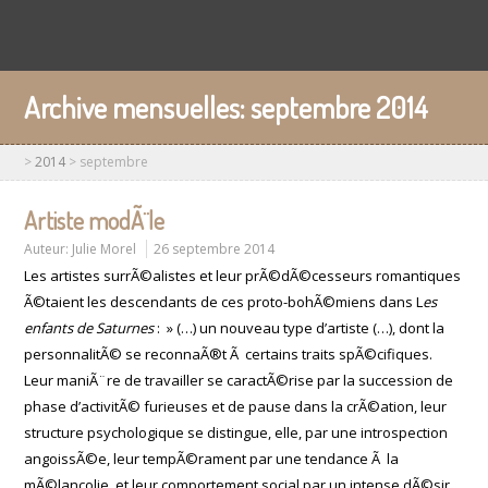
Archive mensuelles:
septembre 2014
>
2014
>
septembre
Artiste modÃ¨le
Auteur:
Julie Morel
26 septembre 2014
Les artistes surrÃ©alistes et leur prÃ©dÃ©cesseurs romantiques
Ã©taient les descendants de ces proto-bohÃ©miens dans L
es
enfants de Saturnes
: » (…) un nouveau type d’artiste (…), dont la
personnalitÃ© se reconnaÃ®t Ã certains traits spÃ©cifiques.
Leur maniÃ¨re de travailler se caractÃ©rise par la succession de
phase d’activitÃ© furieuses et de pause dans la crÃ©ation, leur
structure psychologique se distingue, elle, par une introspection
angoissÃ©e, leur tempÃ©rament par une tendance Ã la
mÃ©lancolie, et leur comportement social par un intense dÃ©sir