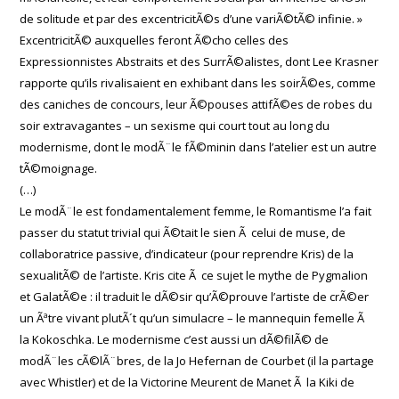
de solitude et par des excentricitÃ©s d’une variÃ©tÃ© infinie. »
ExcentricitÃ© auxquelles feront Ã©cho celles des
Expressionnistes Abstraits et des SurrÃ©alistes, dont Lee Krasner
rapporte qu’ils rivalisaient en exhibant dans les soirÃ©es, comme
des caniches de concours, leur Ã©pouses attifÃ©es de robes du
soir extravagantes – un sexisme qui court tout au long du
modernisme, dont le modÃ¨le fÃ©minin dans l’atelier est un autre
tÃ©moignage.
(…)
Le modÃ¨le est fondamentalement femme, le Romantisme l’a fait
passer du statut trivial qui Ã©tait le sien Ã celui de muse, de
collaboratrice passive, d’indicateur (pour reprendre Kris) de la
sexualitÃ© de l’artiste. Kris cite Ã ce sujet le mythe de Pygmalion
et GalatÃ©e : il traduit le dÃ©sir qu’Ã©prouve l’artiste de crÃ©er
un Ãªtre vivant plutÃ´t qu’un simulacre – le mannequin femelle Ã
la Kokoschka. Le modernisme c’est aussi un dÃ©filÃ© de
modÃ¨les cÃ©lÃ¨bres, de la Jo Hefernan de Courbet (il la partage
avec Whistler) et de la Victorine Meurent de Manet Ã la Kiki de