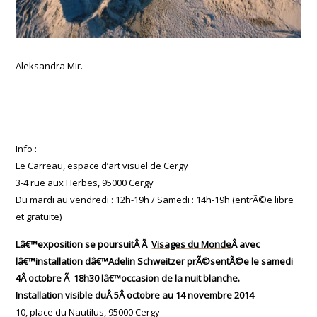
Aleksandra Mir.
Info :
Le Carreau, espace d’art visuel de Cergy
3-4 rue aux Herbes, 95000 Cergy
Du mardi au vendredi : 12h-19h / Samedi : 14h-19h (entrÃ©e libre
et gratuite)
Lâ€™exposition se poursuitÂ Ã
Visages du Monde
Â avec
lâ€™installation dâ€™Adelin Schweitzer prÃ©sentÃ©e le samedi
4Â octobre Ã 18h30 lâ€™occasion de la nuit blanche.
Installation visible duÂ 5Â octobre au 14 novembre 2014
10, place du Nautilus, 95000 Cergy