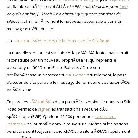
un flambeau trÃ¨s convoitÃ©.Â
« Le FBI a mis deux ans pour
faire
ce qu’ils ont fait. […] Mais il n’a obtenu que quatre semaines de
silence »
, affirme fiÃ¨rement le nouveau responsable dans un
message en tÃªte du site.
Lire :
Les consÃ©quences de la fermeture de Silk Road
La nouvelle version est similaire Ã la prÃ©cÃ©dente, mais serait
reconstruite par un nouveau propriÃ©taire, qui reprend le
pseudonyme â€“ Dread Pirate Roberts â€“ de son
prÃ©dÃ©cesseur. Notamment
sur Twitter
. Actuellement, la page
d’accueil du site parodie le message de fermeture des autoritÃ©s
amÃ©ricaines.
En plus des
sÃ©curitÃ©
s de la premiÃ¨re version, le nouveau Silk
Road permet de
signer
les transactions avec une clÃ©
spÃ©cifique (PGP). Quelque 12 500 personnes
se seraient
inscrites
, une journÃ©e aprÃ¨s l’ouverture. MÃªme si les anciens
vendeurs sont toujours recherchÃ©s, le site a Ã©tÃ© rapidement