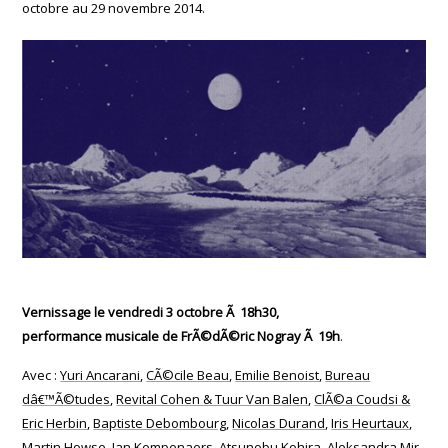
octobre au 29 novembre 2014.
Vernissage le vendredi 3 octobre Ã 18h30,
performance musicale de FrÃ©dÃ©ric Nogray Ã 19h
.
Avec :
Yuri Ancarani
,
CÃ©cile Beau
,
Emilie Benoist
,
Bureau
dâ€™Ã©tudes
,
Revital Cohen & Tuur Van Balen
,
ClÃ©a Coudsi &
Eric Herbin
,
Baptiste Debombourg
,
Nicolas Durand
,
Iris Heurtaux
,
Martin Howse
,
Jan Kempenaers
,
Atsunobu Kohira
,
Aleksandra Mir
,