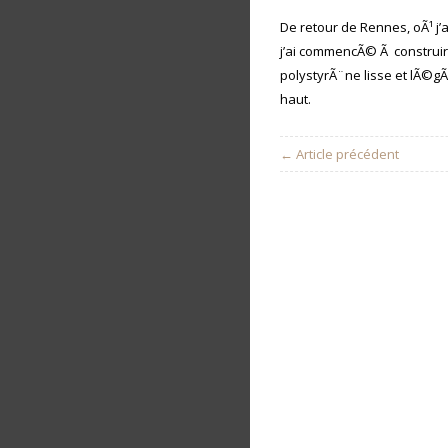
De retour de Rennes, oÃ¹ j
j’ai commencÃ© Ã construir
polystyrÃ¨ne lisse et lÃ©g
haut.
← Article précédent