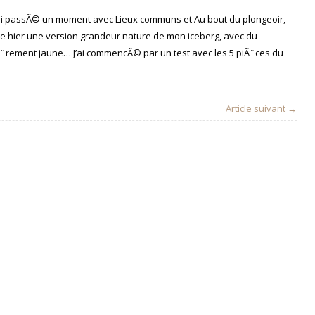
’ai passÃ© un moment avec Lieux communs et Au bout du plongeoir,
e hier une version grandeur nature de mon iceberg, avec du
Ã¨rement jaune… J’ai commencÃ© par un test avec les 5 piÃ¨ces du
Article suivant →