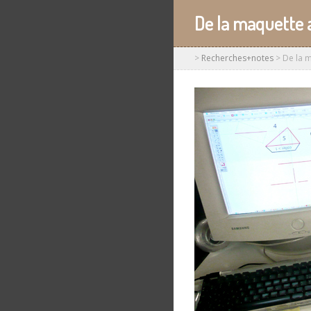
De la maquette 
>
Recherches+notes
>
De la 