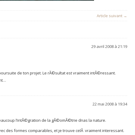
Article suivant →
29 avril 2008 à 21:19
oursuite de ton projet. Le rÃ©sultat est vraiment intÃ©ressant.
ent…
22 mai 2008 à 19:34
beaucoup l’intÃ©gration de la gÃ©omÃ©trie dnas la nature.
c des formes comparables, et je trouve celÃ vraiment interessant.