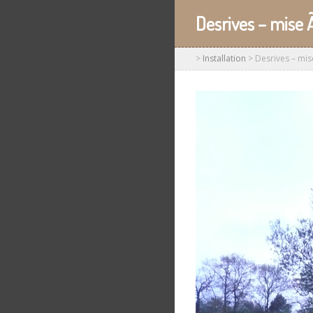
Desrives – mise 
>
Installation
>
Desrives – mis