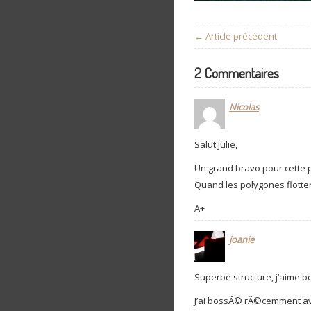
← Article précédent
2 Commentaires
Nicolas
Salut Julie,
Un grand bravo pour cette p
Quand les polygones flott
A+
joanie
Superbe structure, j’aime 
J’ai bossÃ© rÃ©cemment ave