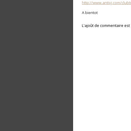
http://www.antivj.com/club
A bientot
L'ajoût de commentaire es