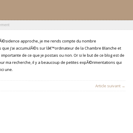
ement
a rÃ©sidence approche, je me rends compte du nombre
ue j’ai accumulÃ©s sur lâ€™ordinateur de la Chambre Blanche et
importante de ce que je postais ou non. Or si le but de ce blog est de
ur ma recherche, il y a beaucoup de petites expÃ©rimentations qui
ici une.
Article suivant →