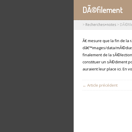
DÃ©filement
>
Recherches+notes
>
DÃ©fil
Ã€ mesure que la fin de l
dâ€™images/data/mÃ©dias q
finalement de la sÃ©lection 
constituer un sÃ©diment po
auraient leur place ici. En vo
← Article précédent