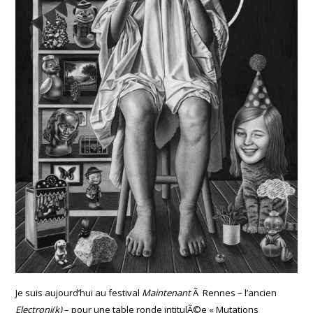
Je suis aujourd’hui au festival
Maintenant
Ã Rennes – l’ancien
Electroni(k)
– pour une table ronde intitulÃ©e « Mutations