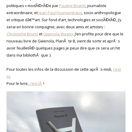
politiques » modÃ©rÃ©e par
Pauline Briand
, journaliste
extraordinaire, et
Jean-Paul Fourmentraux
, socio-anthropologue
et critique dâ€™art. Sur fond d’art, technologies et sociÃ©tÃ©, j’y
serai en bonne compagnie, avec deux amis et artistes :
Christophe Bruno
et
Gwenola Wagon
. J’en profite pour dire que le
nouveau livre de Gwenola, PlanÃ¨te B, vient de sortir et aprÃ¨s
avoir feuilletÃ© quelques pages je peux dire que ce sera un hit
dans ma bibliothÃ¨que :)
Pour toutes les infos de la discussion de cette aprÃ¨s-midi,
c’est
ici
.
Pour le livre,
c’est lÃ
!