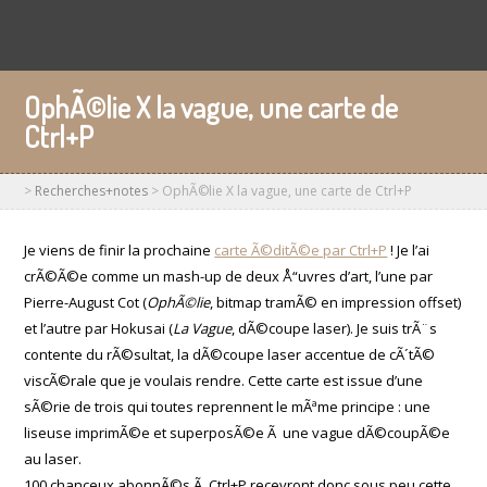
OphÃ©lie X la vague, une carte de
Ctrl+P
>
Recherches+notes
>
OphÃ©lie X la vague, une carte de Ctrl+P
Je viens de finir la prochaine
carte Ã©ditÃ©e par Ctrl+P
! Je l’ai
crÃ©Ã©e comme un mash-up de deux Å“uvres d’art, l’une par
Pierre-August Cot (
OphÃ©lie
, bitmap tramÃ© en impression offset)
et l’autre par Hokusai (
La Vague
, dÃ©coupe laser). Je suis trÃ¨s
contente du rÃ©sultat, la dÃ©coupe laser accentue de cÃ´tÃ©
viscÃ©rale que je voulais rendre. Cette carte est issue d’une
sÃ©rie de trois qui toutes reprennent le mÃªme principe : une
liseuse imprimÃ©e et superposÃ©e Ã une vague dÃ©coupÃ©e
au laser.
100 chanceux abonnÃ©s Ã Ctrl+P recevront donc
sous peu cette