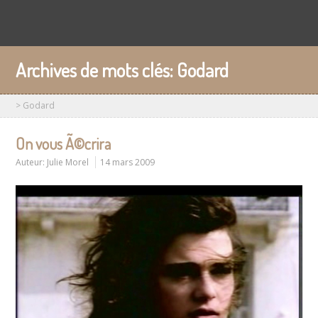
Archives de mots clés:
Godard
>
Godard
On vous Ã©crira
Auteur:
Julie Morel
14 mars 2009