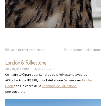
Misc
,
Recherches+notes
Chouettes
,
Folkestone
London & Folkestone
Auteur:
Julie Morel
18 octobre 2014
Ce matin dÃ©part pour Londres puis Folkestone avec les
Ã©tudiants de l’EESAB, pour l’atelier que j’anime avec
Nicolas
Floc’h
dans le cadre de la
Triennale de Folkestone
.
See you there!